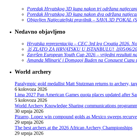
Poredak Hrvatskog 3D kupa nakon tri održana natjecan
Poredak Hrvatskog 3D kupa nakon dva održana natjeca
Objavljen Natjecateljski pravilnik – SAVA 3D POKAL 
Nedavno objavljeno
Hrvatska reprezentacija – CEC 3rd leg Croatia 2026. N
🥇 ZLATO ZA HRVATSKU U ISTANBULU! 🥇
05/06/2
Završen European Youth Cup 2026 – vrijedni rezultati na
Amanda Mlinarić i Domagoj Buden na Conquest Cupu u
World archery
Paralympic gold medallist Matt Stutzman returns to archery, t
6 kolovoza 2026
Lima 2027 Pan American Games quota places updated after S
5 kolovoza 2026
World Archery Knowledge Sharing communications programm
30 srpnja 2026
Pizarro, Lopez win compound golds as Mexico sweeps recurve t
29 srpnja 2026
The best archers at the 2026 African Archery Championships
29 srpnja 2026