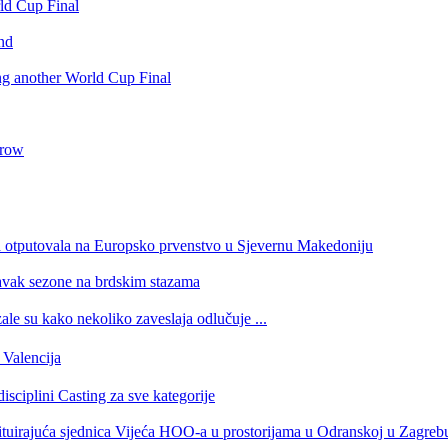
rld Cup Final
nd
ing another World Cup Final
 row
a otputovala na Europsko prvenstvo u Sjevernu Makedoniju
tavak sezone na brdskim stazama
e su kako nekoliko zaveslaja odlučuje ...
Valencija
isciplini Casting za sve kategorije
stituirajuća sjednica Vijeća HOO-a u prostorijama u Odranskoj u Zagreb