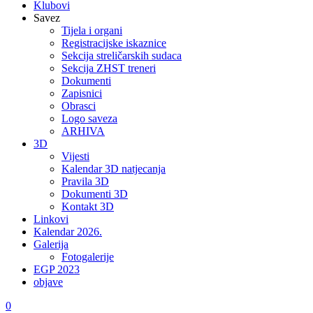
Klubovi
Savez
Tijela i organi
Registracijske iskaznice
Sekcija streličarskih sudaca
Sekcija ZHST treneri
Dokumenti
Zapisnici
Obrasci
Logo saveza
ARHIVA
3D
Vijesti
Kalendar 3D natjecanja
Pravila 3D
Dokumenti 3D
Kontakt 3D
Linkovi
Kalendar 2026.
Galerija
Fotogalerije
EGP 2023
objave
0