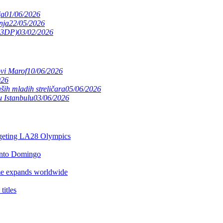
ja
01/06/2026
nja
22/05/2026
(S3DP)
03/02/2026
ovi Marof
10/06/2026
026
ših mladih streličara
05/06/2026
 Istanbulu
03/06/2026
argeting LA28 Olympics
anto Domingo
e expands worldwide
itles