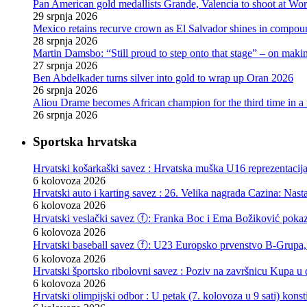
Pan American gold medallists Grande, Valencia to shoot at Wo
29 srpnja 2026
Mexico retains recurve crown as El Salvador shines in compou
28 srpnja 2026
Martin Damsbo: “Still proud to step onto that stage” – on mak
27 srpnja 2026
Ben Abdelkader turns silver into gold to wrap up Oran 2026
26 srpnja 2026
Aliou Drame becomes African champion for the third time in a
26 srpnja 2026
Sportska hrvatska
Hrvatski košarkaški savez : Hrvatska muška U16 reprezentacij
6 kolovoza 2026
Hrvatski auto i karting savez : 26. Velika nagrada Cazina: Nas
6 kolovoza 2026
Hrvatski veslački savez ⓕ: Franka Boc i Ema Božiković pokazal
6 kolovoza 2026
Hrvatski baseball savez ⓕ: U23 Europsko prvenstvo B-Grupa, 
6 kolovoza 2026
Hrvatski športsko ribolovni savez : Poziv na završnicu Kupa u d
6 kolovoza 2026
Hrvatski olimpijski odbor : U petak (7. kolovoza u 9 sati) kon