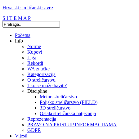
Hrvatski streličarski savez
S I T E M A P
Početna
Info
Norme
Kupovi
Liga
Rekordi
WA značke
Kategorizacija
O streličarstvu
Tko se može baviti?
Discipline
Metno streličarstvo
Poljsko streličarstvo (FIELD)
3D streličarstvo
Ostala streličarska natjecanja
Reprezentacija
PRAVO NA PRISTUP INFORMACIJAMA
GDPR
Vijesti