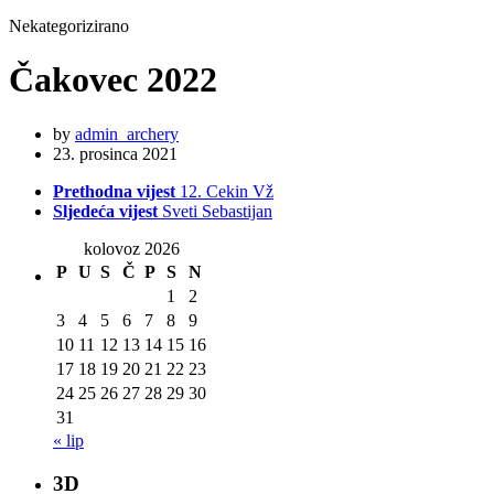
Nekategorizirano
Čakovec 2022
by
admin_archery
23. prosinca 2021
Prethodna vijest
12. Cekin Vž
Sljedeća vijest
Sveti Sebastijan
kolovoz 2026
P
U
S
Č
P
S
N
1
2
3
4
5
6
7
8
9
10
11
12
13
14
15
16
17
18
19
20
21
22
23
24
25
26
27
28
29
30
31
« lip
3D