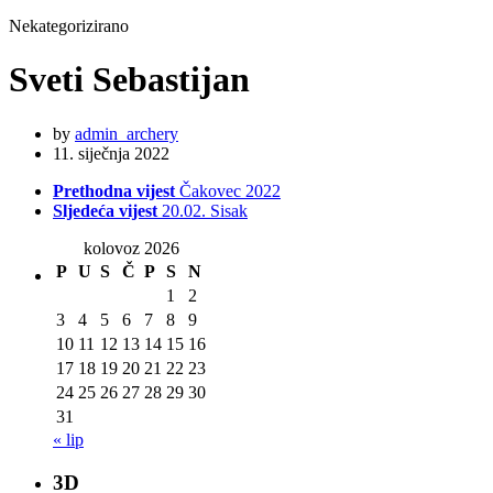
Nekategorizirano
Sveti Sebastijan
by
admin_archery
11. siječnja 2022
Prethodna vijest
Čakovec 2022
Sljedeća vijest
20.02. Sisak
kolovoz 2026
P
U
S
Č
P
S
N
1
2
3
4
5
6
7
8
9
10
11
12
13
14
15
16
17
18
19
20
21
22
23
24
25
26
27
28
29
30
31
« lip
3D