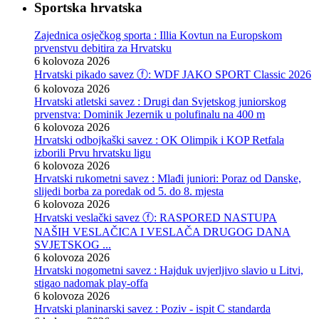
Sportska hrvatska
Zajednica osječkog sporta : Illia Kovtun na Europskom
prvenstvu debitira za Hrvatsku
6 kolovoza 2026
Hrvatski pikado savez ⓕ: WDF JAKO SPORT Classic 2026
6 kolovoza 2026
Hrvatski atletski savez : Drugi dan Svjetskog juniorskog
prvenstva: Dominik Jezernik u polufinalu na 400 m
6 kolovoza 2026
Hrvatski odbojkaški savez : OK Olimpik i KOP Retfala
izborili Prvu hrvatsku ligu
6 kolovoza 2026
Hrvatski rukometni savez : Mlađi juniori: Poraz od Danske,
slijedi borba za poredak od 5. do 8. mjesta
6 kolovoza 2026
Hrvatski veslački savez ⓕ: RASPORED NASTUPA
NAŠIH VESLAČICA I VESLAČA DRUGOG DANA
SVJETSKOG ...
6 kolovoza 2026
Hrvatski nogometni savez : Hajduk uvjerljivo slavio u Litvi,
stigao nadomak play-offa
6 kolovoza 2026
Hrvatski planinarski savez : Poziv - ispit C standarda