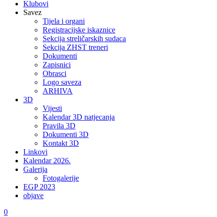
Klubovi
Savez
Tijela i organi
Registracijske iskaznice
Sekcija streličarskih sudaca
Sekcija ZHST treneri
Dokumenti
Zapisnici
Obrasci
Logo saveza
ARHIVA
3D
Vijesti
Kalendar 3D natjecanja
Pravila 3D
Dokumenti 3D
Kontakt 3D
Linkovi
Kalendar 2026.
Galerija
Fotogalerije
EGP 2023
objave
0