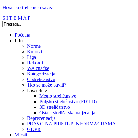
Hrvatski streličarski savez
S I T E M A P
Početna
Info
Norme
Kupovi
Liga
Rekordi
WA značke
Kategorizacija
O streličarstvu
Tko se može baviti?
Discipline
Metno streličarstvo
Poljsko streličarstvo (FIELD)
3D streličarstvo
Ostala streličarska natjecanja
Reprezentacija
PRAVO NA PRISTUP INFORMACIJAMA
GDPR
Vijesti