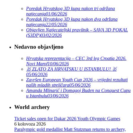
Poredak Hrvatskog 3D kupa nakon tri održana
natjecanja
01/06/2026
Poredak Hrvatskog 3D kupa nakon dva održana
natjecanja
22/05/2026
Objavljen Natjecateljski pravilnik – SAVA 3D POKAL
(S3DP)
03/02/2026
Nedavno objavljeno
Hrvatska reprezentacija – CEC 3rd leg Croatia 2026.
Novi Marof
10/06/2026
🥇 ZLATO ZA HRVATSKU U ISTANBULU! 🥇
05/06/2026
Završen European Youth Cup 2026 – vrijedni rezultati
naših mladih streličara
05/06/2026
Amanda Mlinarić i Domagoj Buden na Conquest Cupu
u Istanbulu
03/06/2026
World archery
Ticket sales open for Dakar 2026 Youth Olympic Games
6 kolovoza 2026
Paralympic gold medallist Matt Stutzman returns to archery,