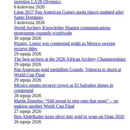
targeting LA28 Olympics
6 kolovoza 2026
Lima 2027 Pan American Games quota places updated after
Santo Domingo
5 kolovoza 2026
World Archery Knowledge Sharing communications
programme expands worldwide
30 srpnja 2026
Pizarro, Lopez win compound golds as Mexico sweeps
recurve titles
29 srpnja 2026
The best archers at the 2026 African Archery Championships
29 srpnja 2026
Pan American gold medallists Grande, Valencia to shoot at
World Cup Final
29 srpnja 2026
Mexico retains recurve crown as El Salvador shines in
compound
28 srpnja 2026
Martin Damsbo: “Still proud to step onto that stage” – on
making another World Cup Final
27 srpnja 2026
Ben Abdelkader turns silver into gold to wrap up Oran 2026
26 srpnja 2026