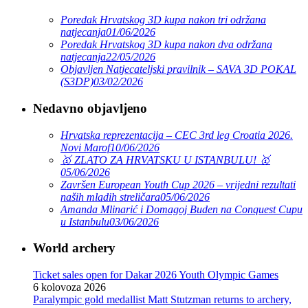
Poredak Hrvatskog 3D kupa nakon tri održana
natjecanja
01/06/2026
Poredak Hrvatskog 3D kupa nakon dva održana
natjecanja
22/05/2026
Objavljen Natjecateljski pravilnik – SAVA 3D POKAL
(S3DP)
03/02/2026
Nedavno objavljeno
Hrvatska reprezentacija – CEC 3rd leg Croatia 2026.
Novi Marof
10/06/2026
🥇 ZLATO ZA HRVATSKU U ISTANBULU! 🥇
05/06/2026
Završen European Youth Cup 2026 – vrijedni rezultati
naših mladih streličara
05/06/2026
Amanda Mlinarić i Domagoj Buden na Conquest Cupu
u Istanbulu
03/06/2026
World archery
Ticket sales open for Dakar 2026 Youth Olympic Games
6 kolovoza 2026
Paralympic gold medallist Matt Stutzman returns to archery,