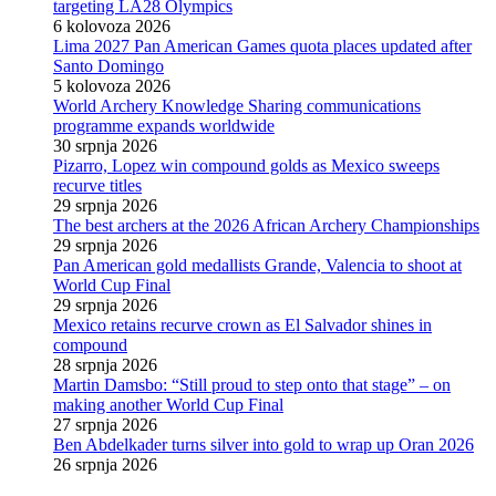
targeting LA28 Olympics
6 kolovoza 2026
Lima 2027 Pan American Games quota places updated after
Santo Domingo
5 kolovoza 2026
World Archery Knowledge Sharing communications
programme expands worldwide
30 srpnja 2026
Pizarro, Lopez win compound golds as Mexico sweeps
recurve titles
29 srpnja 2026
The best archers at the 2026 African Archery Championships
29 srpnja 2026
Pan American gold medallists Grande, Valencia to shoot at
World Cup Final
29 srpnja 2026
Mexico retains recurve crown as El Salvador shines in
compound
28 srpnja 2026
Martin Damsbo: “Still proud to step onto that stage” – on
making another World Cup Final
27 srpnja 2026
Ben Abdelkader turns silver into gold to wrap up Oran 2026
26 srpnja 2026