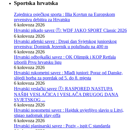
Sportska hrvatska
Zajednica osječkog sporta : Illia Kovtun na Europskom
prvenstvu debitira za Hrvatsku
6 kolovoza 2026
Hrvatski pikado savez ⓕ: WDF JAKO SPORT Classic 2026
6 kolovoza 2026
Hrvatski atletski savez : Drugi dan Svjetskog juniorskog
prvenstva: Dominik Jezernik u polufinalu na 400 m
6 kolovoza 2026
Hrvatski odbojkaški savez : OK Olimpik i KOP Retfala
izborili Prvu hrvatsku ligu
6 kolovoza 2026
Hrvatski rukometni savez : Mlađi juniori: Poraz od Danske,
slijedi borba za poredak od 5. do 8. mjesta
6 kolovoza 2026
Hrvatski veslački savez ⓕ: RASPORED NASTUPA
NAŠIH VESLAČICA I VESLAČA DRUGOG DANA
SVJETSKOG ...
6 kolovoza 2026
Hrvatski nogometni savez : Hajduk uvjerljivo slavio u Litvi,
stigao nadomak play-offa
6 kolovoza 2026
Hrvatski planinarski savez : Poziv - ispit C standarda