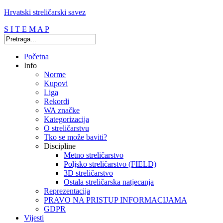
Hrvatski streličarski savez
S I T E M A P
Početna
Info
Norme
Kupovi
Liga
Rekordi
WA značke
Kategorizacija
O streličarstvu
Tko se može baviti?
Discipline
Metno streličarstvo
Poljsko streličarstvo (FIELD)
3D streličarstvo
Ostala streličarska natjecanja
Reprezentacija
PRAVO NA PRISTUP INFORMACIJAMA
GDPR
Vijesti