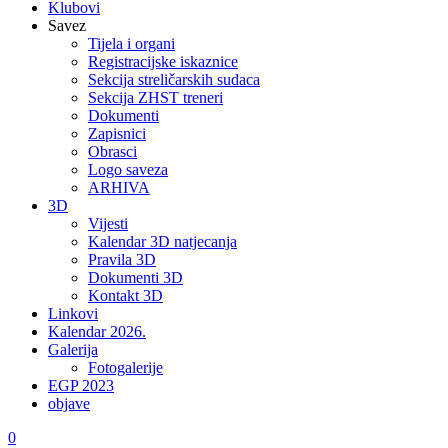
Klubovi
Savez
Tijela i organi
Registracijske iskaznice
Sekcija streličarskih sudaca
Sekcija ZHST treneri
Dokumenti
Zapisnici
Obrasci
Logo saveza
ARHIVA
3D
Vijesti
Kalendar 3D natjecanja
Pravila 3D
Dokumenti 3D
Kontakt 3D
Linkovi
Kalendar 2026.
Galerija
Fotogalerije
EGP 2023
objave
0