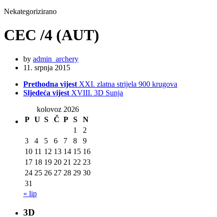
Nekategorizirano
CEC /4 (AUT)
by
admin_archery
11. srpnja 2015
Prethodna vijest
XXI. zlatna strijela 900 krugova
Sljedeća vijest
XVIII. 3D Sunja
kolovoz 2026
P
U
S
Č
P
S
N
1
2
3
4
5
6
7
8
9
10
11
12
13
14
15
16
17
18
19
20
21
22
23
24
25
26
27
28
29
30
31
« lip
3D