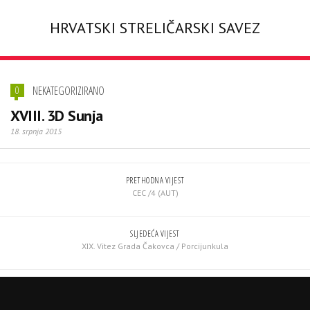
HRVATSKI STRELIČARSKI SAVEZ
NEKATEGORIZIRANO
0
XVIII. 3D Sunja
18. srpnja 2015
PRETHODNA VIJEST
CEC /4 (AUT)
SLJEDEĆA VIJEST
XIX. Vitez Grada Čakovca / Porcijunkula