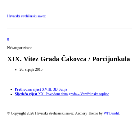
Hrvatski streličarski savez
0
Nekategorizirano
XIX. Vitez Grada Čakovca / Porcijunkula
26. srpnja 2015
Prethodna vijest
XVIII. 3D Sunja
Sljedeća vijest
XX. Povodom dana grada – Varaždinske toplice
© Copyright 2026 Hrvatski streličarski savez.
Archery Theme by
WPBandit
.