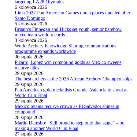
targeting LA28 Olympics
6 kolovoza 2026
Lima 2027 Pan American Games quota places updated after
Santo Domingo
5 kolovoza 2026
Britain’s Finnegan and Hicks set youth, senior barebow
mixed team world records
3 kolovoza 2026
World Archery Knowledge Sharing communications
programme expands worldwide
30 srpnja 2026
Pizarro, Lopez win compound golds as Mexico sweeps
recurve titles
29 srpnja 2026
The best archers at the 2026 African Archery Championships
29 srpnja 2026
Pan American gold medallists Grande, Valencia to shoot at
World Cup Final
29 srpnja 2026
Mexico retains recurve crown as El Salvador shines in
compound
28 srpnja 2026
Martin Damsbo: “Still proud to step onto that stage” – on
making another World Cup Final
27 srpnja 2026