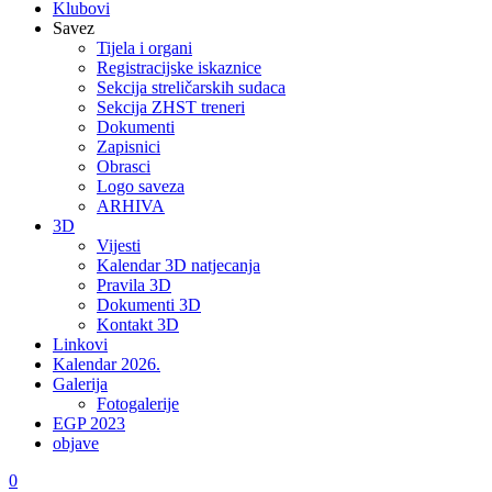
Klubovi
Savez
Tijela i organi
Registracijske iskaznice
Sekcija streličarskih sudaca
Sekcija ZHST treneri
Dokumenti
Zapisnici
Obrasci
Logo saveza
ARHIVA
3D
Vijesti
Kalendar 3D natjecanja
Pravila 3D
Dokumenti 3D
Kontakt 3D
Linkovi
Kalendar 2026.
Galerija
Fotogalerije
EGP 2023
objave
0