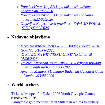
Poredak Hrvatskog 3D kupa nakon tri održana
natjecanja
01/06/2026
Poredak Hrvatskog 3D kupa nakon dva održana
natjecanja
22/05/2026
Objavljen Natjecateljski pravilnik – SAVA 3D POKAL
(S3DP)
03/02/2026
Nedavno objavljeno
Hrvatska reprezentacija – CEC 3rd leg Croatia 2026.
Novi Marof
10/06/2026
🥇 ZLATO ZA HRVATSKU U ISTANBULU! 🥇
05/06/2026
Završen European Youth Cup 2026 – vrijedni rezultati
naših mladih streličara
05/06/2026
Amanda Mlinarić i Domagoj Buden na Conquest Cupu
u Istanbulu
03/06/2026
World archery
Ticket sales open for Dakar 2026 Youth Olympic Games
6 kolovoza 2026
Paralympic gold medallist Matt Stutzman returns to archery,