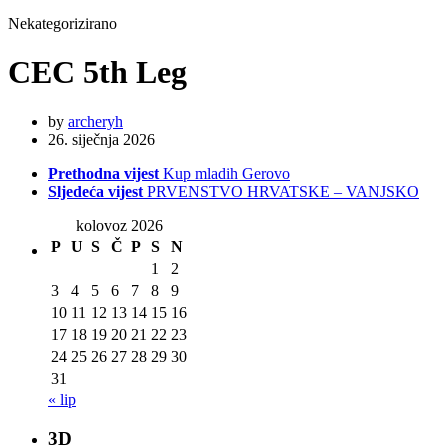
Nekategorizirano
CEC 5th Leg
by
archeryh
26. siječnja 2026
Prethodna vijest
Kup mladih Gerovo
Sljedeća vijest
PRVENSTVO HRVATSKE – VANJSKO
kolovoz 2026
P
U
S
Č
P
S
N
1
2
3
4
5
6
7
8
9
10
11
12
13
14
15
16
17
18
19
20
21
22
23
24
25
26
27
28
29
30
31
« lip
3D