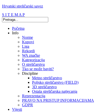
Hrvatski streličarski savez
S I T E M A P
Početna
Info
Norme
Kupovi
Liga
Rekordi
WA značke
Kategorizacija
O streličarstvu
Tko se može baviti?
Discipline
Metno streličarstvo
Poljsko streličarstvo (FIELD)
3D streličarstvo
Ostala streličarska natjecanja
Reprezentacija
PRAVO NA PRISTUP INFORMACIJAMA
GDPR
Vijesti