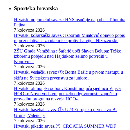
Sportska hrvatska
Hrvatski nogometni savez : HNS osuđuje napad na Tihomira
Pejina
7 kolovoza 2026
Hrvatski košarkaški savez : Izbornik Mijatović objavio popis
reprezentativaca za utakmice protiv Latvije i Nizozemske
7 kolovoza 2026
ZŠU Grada Varaždina : Šafarić uoči Slaven Belupa: Teško
izborenu pobjedu nad Hajdukom želimo potvrditi u
Koprivnici
7 kolovoza 2026
Hrvatski veslački savez ⓕ: Borna Bašić u prvom nastupu u
skifu na Svjetskom prvenstvu za juniore ...
7 kolovoza 2026
Hrvatski olimpijski odbor : Konstituirajuća sjednica Vijeća
HOO-a: Novo vodstvo preuzelo odgovornost i započelo
provedbu programa razvoja HOO-a
7 kolovoza 2026
Hrvatski baseball savez ⓕ: U23 Europsko prvenstvo B-
Grupa, Valencija
7 kolovoza 2026
Hrvatski pikado savez ⓕ: CROATIA SUMMER WDF