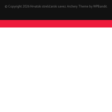
© Copyright 2026 Hrvatski streličarski savez.
Archery Theme by
WPBandit
.