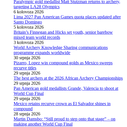
Paralympic gold medallist Matt Stutzman returns to archery,
targeting LA28 Olympics
6 kolovoza 2026
Lima 2027 Pan American Games quota places updated after
Santo Domingo
5 kolovoza 2026
Britain’s Finnegan and Hicks set youth, senior barebow
mixed team world records
3 kolovoza 2026
World Archery Knowledge Sharing communications
programme expands worldwide
30 srpnja 2026
Pizarro, Lopez win compound golds as Mexico sweeps
recurve titles
29 srpnja 2026
The best archers at the 2026 African Archery Championships
29 srpnja 2026
Pan American gold medallists Grande, Valencia to shoot at
World Cup Final
29 srpnja 2026
Mexico retains recurve crown as El Salvador shines in
compound
28 srpnja 2026
Martin Damsbo: “Still proud to step onto that stage” – on
making another World Cup Final