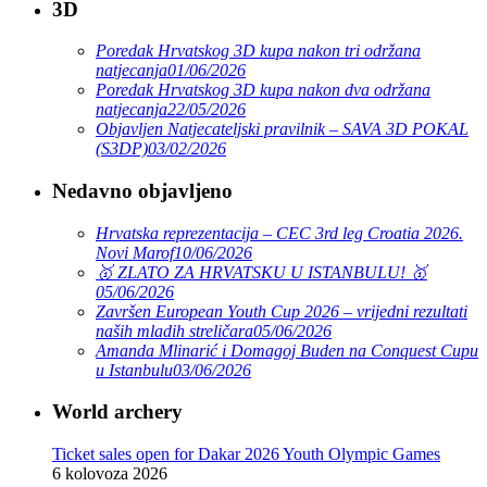
3D
Poredak Hrvatskog 3D kupa nakon tri održana
natjecanja
01/06/2026
Poredak Hrvatskog 3D kupa nakon dva održana
natjecanja
22/05/2026
Objavljen Natjecateljski pravilnik – SAVA 3D POKAL
(S3DP)
03/02/2026
Nedavno objavljeno
Hrvatska reprezentacija – CEC 3rd leg Croatia 2026.
Novi Marof
10/06/2026
🥇 ZLATO ZA HRVATSKU U ISTANBULU! 🥇
05/06/2026
Završen European Youth Cup 2026 – vrijedni rezultati
naših mladih streličara
05/06/2026
Amanda Mlinarić i Domagoj Buden na Conquest Cupu
u Istanbulu
03/06/2026
World archery
Ticket sales open for Dakar 2026 Youth Olympic Games
6 kolovoza 2026