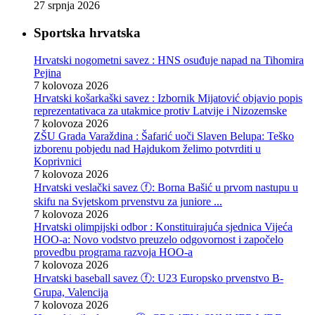
27 srpnja 2026
Sportska hrvatska
Hrvatski nogometni savez : HNS osuđuje napad na Tihomira
Pejina
7 kolovoza 2026
Hrvatski košarkaški savez : Izbornik Mijatović objavio popis
reprezentativaca za utakmice protiv Latvije i Nizozemske
7 kolovoza 2026
ZŠU Grada Varaždina : Šafarić uoči Slaven Belupa: Teško
izborenu pobjedu nad Hajdukom želimo potvrditi u
Koprivnici
7 kolovoza 2026
Hrvatski veslački savez ⓕ: Borna Bašić u prvom nastupu u
skifu na Svjetskom prvenstvu za juniore ...
7 kolovoza 2026
Hrvatski olimpijski odbor : Konstituirajuća sjednica Vijeća
HOO-a: Novo vodstvo preuzelo odgovornost i započelo
provedbu programa razvoja HOO-a
7 kolovoza 2026
Hrvatski baseball savez ⓕ: U23 Europsko prvenstvo B-
Grupa, Valencija
7 kolovoza 2026