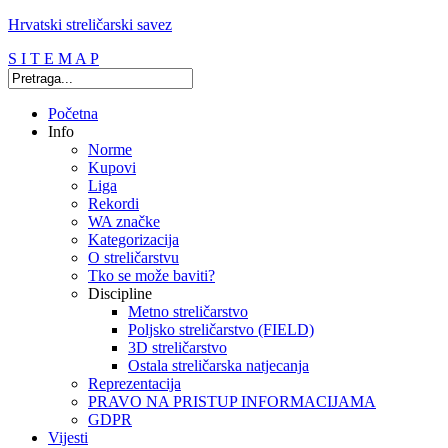
Hrvatski streličarski savez
S I T E M A P
Početna
Info
Norme
Kupovi
Liga
Rekordi
WA značke
Kategorizacija
O streličarstvu
Tko se može baviti?
Discipline
Metno streličarstvo
Poljsko streličarstvo (FIELD)
3D streličarstvo
Ostala streličarska natjecanja
Reprezentacija
PRAVO NA PRISTUP INFORMACIJAMA
GDPR
Vijesti