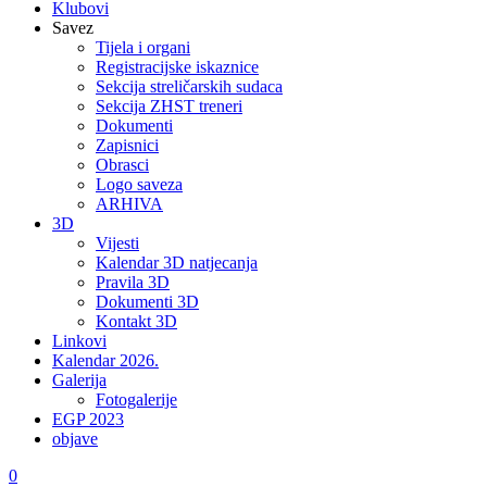
Klubovi
Savez
Tijela i organi
Registracijske iskaznice
Sekcija streličarskih sudaca
Sekcija ZHST treneri
Dokumenti
Zapisnici
Obrasci
Logo saveza
ARHIVA
3D
Vijesti
Kalendar 3D natjecanja
Pravila 3D
Dokumenti 3D
Kontakt 3D
Linkovi
Kalendar 2026.
Galerija
Fotogalerije
EGP 2023
objave
0