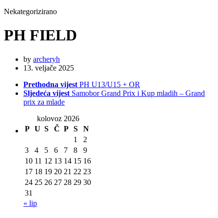
Nekategorizirano
PH FIELD
by
archeryh
13. veljače 2025
Prethodna vijest
PH U13/U15 + OR
Sljedeća vijest
Samobor Grand Prix i Kup mladih – Grand
prix za mlade
kolovoz 2026
P
U
S
Č
P
S
N
1
2
3
4
5
6
7
8
9
10
11
12
13
14
15
16
17
18
19
20
21
22
23
24
25
26
27
28
29
30
31
« lip