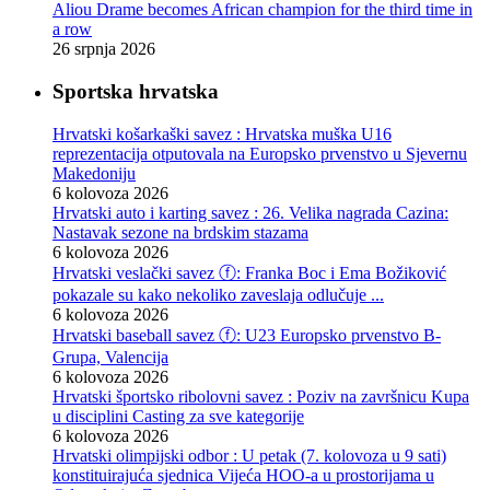
Aliou Drame becomes African champion for the third time in
a row
26 srpnja 2026
Sportska hrvatska
Hrvatski košarkaški savez : Hrvatska muška U16
reprezentacija otputovala na Europsko prvenstvo u Sjevernu
Makedoniju
6 kolovoza 2026
Hrvatski auto i karting savez : 26. Velika nagrada Cazina:
Nastavak sezone na brdskim stazama
6 kolovoza 2026
Hrvatski veslački savez ⓕ: Franka Boc i Ema Božiković
pokazale su kako nekoliko zaveslaja odlučuje ...
6 kolovoza 2026
Hrvatski baseball savez ⓕ: U23 Europsko prvenstvo B-
Grupa, Valencija
6 kolovoza 2026
Hrvatski športsko ribolovni savez : Poziv na završnicu Kupa
u disciplini Casting za sve kategorije
6 kolovoza 2026
Hrvatski olimpijski odbor : U petak (7. kolovoza u 9 sati)
konstituirajuća sjednica Vijeća HOO-a u prostorijama u