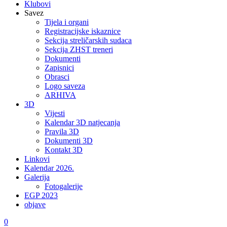
Klubovi
Savez
Tijela i organi
Registracijske iskaznice
Sekcija streličarskih sudaca
Sekcija ZHST treneri
Dokumenti
Zapisnici
Obrasci
Logo saveza
ARHIVA
3D
Vijesti
Kalendar 3D natjecanja
Pravila 3D
Dokumenti 3D
Kontakt 3D
Linkovi
Kalendar 2026.
Galerija
Fotogalerije
EGP 2023
objave
0