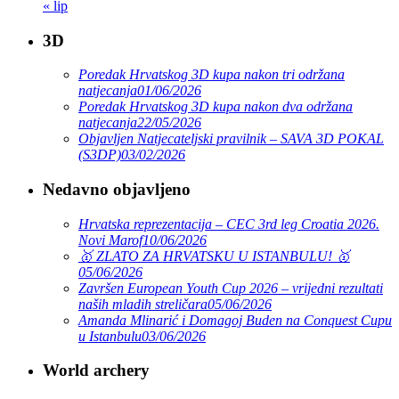
« lip
3D
Poredak Hrvatskog 3D kupa nakon tri održana
natjecanja
01/06/2026
Poredak Hrvatskog 3D kupa nakon dva održana
natjecanja
22/05/2026
Objavljen Natjecateljski pravilnik – SAVA 3D POKAL
(S3DP)
03/02/2026
Nedavno objavljeno
Hrvatska reprezentacija – CEC 3rd leg Croatia 2026.
Novi Marof
10/06/2026
🥇 ZLATO ZA HRVATSKU U ISTANBULU! 🥇
05/06/2026
Završen European Youth Cup 2026 – vrijedni rezultati
naših mladih streličara
05/06/2026
Amanda Mlinarić i Domagoj Buden na Conquest Cupu
u Istanbulu
03/06/2026
World archery