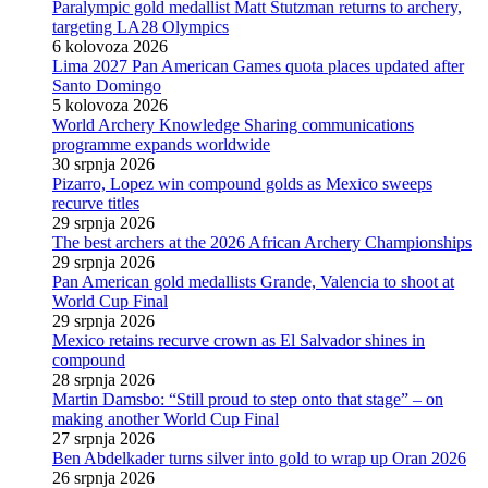
Paralympic gold medallist Matt Stutzman returns to archery,
targeting LA28 Olympics
6 kolovoza 2026
Lima 2027 Pan American Games quota places updated after
Santo Domingo
5 kolovoza 2026
World Archery Knowledge Sharing communications
programme expands worldwide
30 srpnja 2026
Pizarro, Lopez win compound golds as Mexico sweeps
recurve titles
29 srpnja 2026
The best archers at the 2026 African Archery Championships
29 srpnja 2026
Pan American gold medallists Grande, Valencia to shoot at
World Cup Final
29 srpnja 2026
Mexico retains recurve crown as El Salvador shines in
compound
28 srpnja 2026
Martin Damsbo: “Still proud to step onto that stage” – on
making another World Cup Final
27 srpnja 2026
Ben Abdelkader turns silver into gold to wrap up Oran 2026
26 srpnja 2026