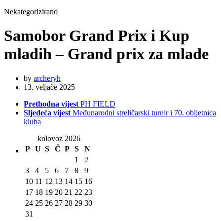
Nekategorizirano
Samobor Grand Prix i Kup
mladih – Grand prix za mlade
by
archeryh
13. veljače 2025
Prethodna vijest
PH FIELD
Sljedeća vijest
Međunarodni streličarski turnir i 70. obljetnica
kluba
kolovoz 2026
P
U
S
Č
P
S
N
1
2
3
4
5
6
7
8
9
10
11
12
13
14
15
16
17
18
19
20
21
22
23
24
25
26
27
28
29
30
31