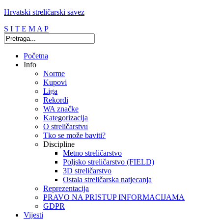
Hrvatski streličarski savez
S I T E M A P
Početna
Info
Norme
Kupovi
Liga
Rekordi
WA značke
Kategorizacija
O streličarstvu
Tko se može baviti?
Discipline
Metno streličarstvo
Poljsko streličarstvo (FIELD)
3D streličarstvo
Ostala streličarska natjecanja
Reprezentacija
PRAVO NA PRISTUP INFORMACIJAMA
GDPR
Vijesti