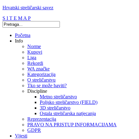
Hrvatski streličarski savez
S I T E M A P
Početna
Info
Norme
Kupovi
Liga
Rekordi
WA značke
Kategorizacija
O streličarstvu
Tko se može baviti?
Discipline
Metno streličarstvo
Poljsko streličarstvo (FIELD)
3D streličarstvo
Ostala streličarska natjecanja
Reprezentacija
PRAVO NA PRISTUP INFORMACIJAMA
GDPR
Vijesti