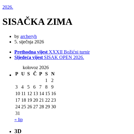
2026.
SISAČKA ZIMA
by
archeryh
5. siječnja 2026
Prethodna vijest
XXXII Božićni turnir
Sljedeća vijest
SISAK OPEN 2026.
kolovoz 2026
P
U
S
Č
P
S
N
1
2
3
4
5
6
7
8
9
10
11
12
13
14
15
16
17
18
19
20
21
22
23
24
25
26
27
28
29
30
31
« lip
3D