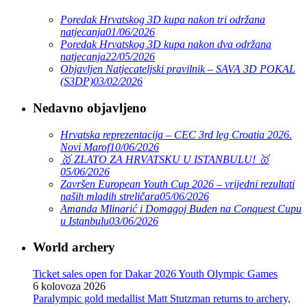
Poredak Hrvatskog 3D kupa nakon tri održana
natjecanja
01/06/2026
Poredak Hrvatskog 3D kupa nakon dva održana
natjecanja
22/05/2026
Objavljen Natjecateljski pravilnik – SAVA 3D POKAL
(S3DP)
03/02/2026
Nedavno objavljeno
Hrvatska reprezentacija – CEC 3rd leg Croatia 2026.
Novi Marof
10/06/2026
🥇 ZLATO ZA HRVATSKU U ISTANBULU! 🥇
05/06/2026
Završen European Youth Cup 2026 – vrijedni rezultati
naših mladih streličara
05/06/2026
Amanda Mlinarić i Domagoj Buden na Conquest Cupu
u Istanbulu
03/06/2026
World archery
Ticket sales open for Dakar 2026 Youth Olympic Games
6 kolovoza 2026
Paralympic gold medallist Matt Stutzman returns to archery,