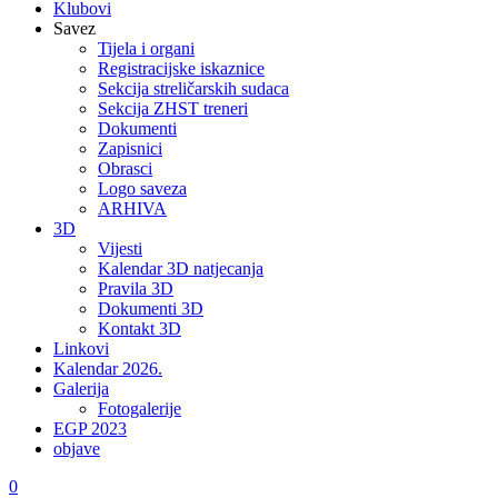
Klubovi
Savez
Tijela i organi
Registracijske iskaznice
Sekcija streličarskih sudaca
Sekcija ZHST treneri
Dokumenti
Zapisnici
Obrasci
Logo saveza
ARHIVA
3D
Vijesti
Kalendar 3D natjecanja
Pravila 3D
Dokumenti 3D
Kontakt 3D
Linkovi
Kalendar 2026.
Galerija
Fotogalerije
EGP 2023
objave
0