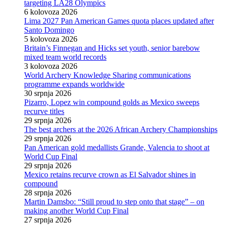
targeting LA28 Olympics
6 kolovoza 2026
Lima 2027 Pan American Games quota places updated after
Santo Domingo
5 kolovoza 2026
Britain’s Finnegan and Hicks set youth, senior barebow
mixed team world records
3 kolovoza 2026
World Archery Knowledge Sharing communications
programme expands worldwide
30 srpnja 2026
Pizarro, Lopez win compound golds as Mexico sweeps
recurve titles
29 srpnja 2026
The best archers at the 2026 African Archery Championships
29 srpnja 2026
Pan American gold medallists Grande, Valencia to shoot at
World Cup Final
29 srpnja 2026
Mexico retains recurve crown as El Salvador shines in
compound
28 srpnja 2026
Martin Damsbo: “Still proud to step onto that stage” – on
making another World Cup Final
27 srpnja 2026