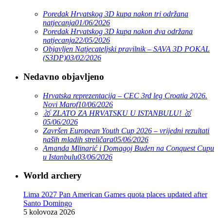
Poredak Hrvatskog 3D kupa nakon tri održana
natjecanja
01/06/2026
Poredak Hrvatskog 3D kupa nakon dva održana
natjecanja
22/05/2026
Objavljen Natjecateljski pravilnik – SAVA 3D POKAL
(S3DP)
03/02/2026
Nedavno objavljeno
Hrvatska reprezentacija – CEC 3rd leg Croatia 2026.
Novi Marof
10/06/2026
🥇 ZLATO ZA HRVATSKU U ISTANBULU! 🥇
05/06/2026
Završen European Youth Cup 2026 – vrijedni rezultati
naših mladih streličara
05/06/2026
Amanda Mlinarić i Domagoj Buden na Conquest Cupu
u Istanbulu
03/06/2026
World archery
Lima 2027 Pan American Games quota places updated after
Santo Domingo
5 kolovoza 2026