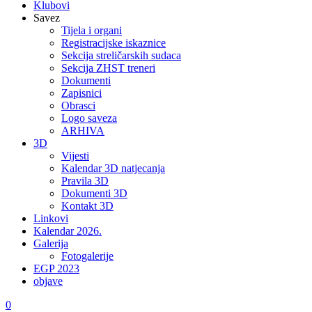
Klubovi
Savez
Tijela i organi
Registracijske iskaznice
Sekcija streličarskih sudaca
Sekcija ZHST treneri
Dokumenti
Zapisnici
Obrasci
Logo saveza
ARHIVA
3D
Vijesti
Kalendar 3D natjecanja
Pravila 3D
Dokumenti 3D
Kontakt 3D
Linkovi
Kalendar 2026.
Galerija
Fotogalerije
EGP 2023
objave
0