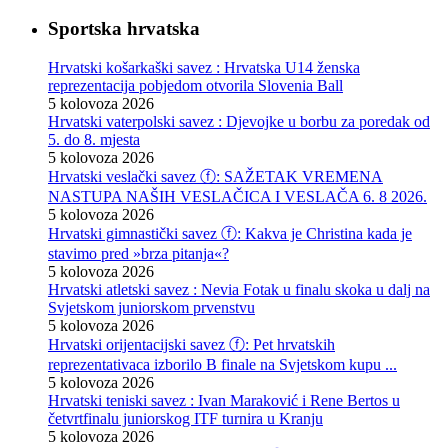
Sportska hrvatska
Hrvatski košarkaški savez : Hrvatska U14 ženska
reprezentacija pobjedom otvorila Slovenia Ball
5 kolovoza 2026
Hrvatski vaterpolski savez : Djevojke u borbu za poredak od
5. do 8. mjesta
5 kolovoza 2026
Hrvatski veslački savez ⓕ: SAŽETAK VREMENA
NASTUPA NAŠIH VESLAČICA I VESLAČA 6. 8 2026.
5 kolovoza 2026
Hrvatski gimnastički savez ⓕ: Kakva je Christina kada je
stavimo pred »brza pitanja«?
5 kolovoza 2026
Hrvatski atletski savez : Nevia Fotak u finalu skoka u dalj na
Svjetskom juniorskom prvenstvu
5 kolovoza 2026
Hrvatski orijentacijski savez ⓕ: Pet hrvatskih
reprezentativaca izborilo B finale na Svjetskom kupu ...
5 kolovoza 2026
Hrvatski teniski savez : Ivan Maraković i Rene Bertos u
četvrtfinalu juniorskog ITF turnira u Kranju
5 kolovoza 2026