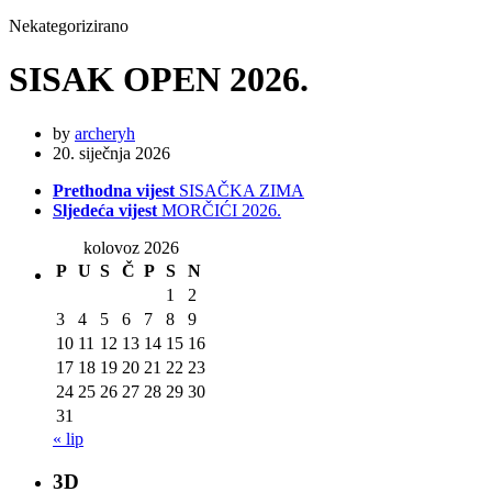
Nekategorizirano
SISAK OPEN 2026.
by
archeryh
20. siječnja 2026
Prethodna vijest
SISAČKA ZIMA
Sljedeća vijest
MORČIĆI 2026.
kolovoz 2026
P
U
S
Č
P
S
N
1
2
3
4
5
6
7
8
9
10
11
12
13
14
15
16
17
18
19
20
21
22
23
24
25
26
27
28
29
30
31
« lip
3D