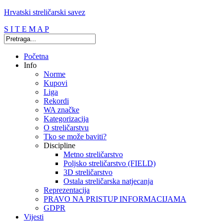
Hrvatski streličarski savez
S I T E M A P
Početna
Info
Norme
Kupovi
Liga
Rekordi
WA značke
Kategorizacija
O streličarstvu
Tko se može baviti?
Discipline
Metno streličarstvo
Poljsko streličarstvo (FIELD)
3D streličarstvo
Ostala streličarska natjecanja
Reprezentacija
PRAVO NA PRISTUP INFORMACIJAMA
GDPR
Vijesti