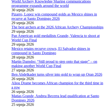
World Archery Knowledge Sharing communications
programme expands around the world
30 srpnja 2026
Pizarro, Lopez win compound golds as Mexico shines in
recurve at Santo Domingo 2026
29 srpnja 2026
The best archers at the 2026 African Archery Championships
29 srpnja 2026
Pan American gold medallists Grande, Valencia to shoot at
World Cup Final
29 srpnja 2026
Mexico retains recurve crown, El Salvador shines in
compound in Santo Domingo
28 srpnja 2026
Martin Damsbo: “Still proud to step onto that stage” – on
making another World Cup Final
27 srpnja 2026
Ben Abdelkader turns silver into gold to wrap up Oran 2026
26 srpnja 2026
Aliou Drame becomes African champion for the third time in
a row
26 srpnja 2026
Matias Grande, Andrea Becerra lead qualification at Santo
Domingo 2026
25 srpnja 2026