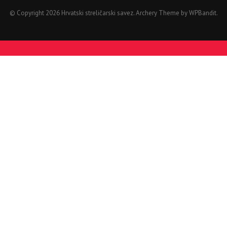
© Copyright 2026 Hrvatski streličarski savez.
Archery Theme by
WPBandit
.