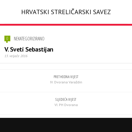
HRVATSKI STRELIČARSKI SAVEZ
NEKATEGORIZIRANO
0
V. Sveti Sebastijan
13. veljače 2016
PRETHODNA VIJEST
IV. Dvorana Varaždin
SLJEDEĆA VIJEST
VI. PH Dvorana