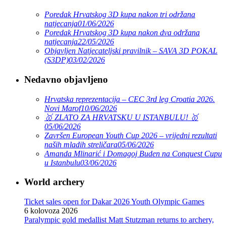
Poredak Hrvatskog 3D kupa nakon tri održana
natjecanja
01/06/2026
Poredak Hrvatskog 3D kupa nakon dva održana
natjecanja
22/05/2026
Objavljen Natjecateljski pravilnik – SAVA 3D POKAL
(S3DP)
03/02/2026
Nedavno objavljeno
Hrvatska reprezentacija – CEC 3rd leg Croatia 2026.
Novi Marof
10/06/2026
🥇 ZLATO ZA HRVATSKU U ISTANBULU! 🥇
05/06/2026
Završen European Youth Cup 2026 – vrijedni rezultati
naših mladih streličara
05/06/2026
Amanda Mlinarić i Domagoj Buden na Conquest Cupu
u Istanbulu
03/06/2026
World archery
Ticket sales open for Dakar 2026 Youth Olympic Games
6 kolovoza 2026
Paralympic gold medallist Matt Stutzman returns to archery,