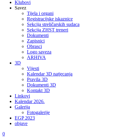
Klubovi
Savez
Tijela i organi
Registracijske iskaznice
Sekcija streličarskih sudaca
Sekcija ZHST treneri
Dokumenti
Zapisnici
Obrasci
Logo saveza
ARHIVA
3D
Vijesti
Kalendar 3D natjecanja
Pravila 3D
Dokumenti 3D
Kontakt 3D
Linkovi
Kalendar 2026.
Galerija
Fotogalerije
EGP 2023
objave
0