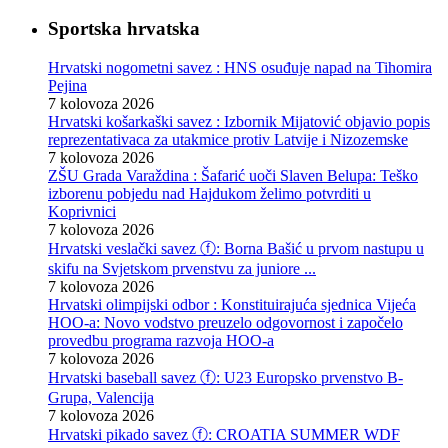
Sportska hrvatska
Hrvatski nogometni savez : HNS osuđuje napad na Tihomira
Pejina
7 kolovoza 2026
Hrvatski košarkaški savez : Izbornik Mijatović objavio popis
reprezentativaca za utakmice protiv Latvije i Nizozemske
7 kolovoza 2026
ZŠU Grada Varaždina : Šafarić uoči Slaven Belupa: Teško
izborenu pobjedu nad Hajdukom želimo potvrditi u
Koprivnici
7 kolovoza 2026
Hrvatski veslački savez ⓕ: Borna Bašić u prvom nastupu u
skifu na Svjetskom prvenstvu za juniore ...
7 kolovoza 2026
Hrvatski olimpijski odbor : Konstituirajuća sjednica Vijeća
HOO-a: Novo vodstvo preuzelo odgovornost i započelo
provedbu programa razvoja HOO-a
7 kolovoza 2026
Hrvatski baseball savez ⓕ: U23 Europsko prvenstvo B-
Grupa, Valencija
7 kolovoza 2026
Hrvatski pikado savez ⓕ: CROATIA SUMMER WDF