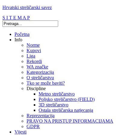
Hrvatski streličarski savez
S I T E M A P
Početna
Info
Norme
Kupovi
Liga
Rekordi
WA značke
Kategorizacija
O streličarstvu
Tko se može baviti?
Discipline
Metno streličarstvo
Poljsko streličarstvo (FIELD)
3D streličarstvo
Ostala streličarska natjecanja
Reprezentacija
PRAVO NA PRISTUP INFORMACIJAMA
GDPR
Vijesti