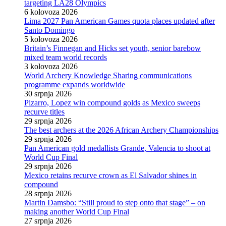
targeting LA28 Olympics
6 kolovoza 2026
Lima 2027 Pan American Games quota places updated after
Santo Domingo
5 kolovoza 2026
Britain’s Finnegan and Hicks set youth, senior barebow
mixed team world records
3 kolovoza 2026
World Archery Knowledge Sharing communications
programme expands worldwide
30 srpnja 2026
Pizarro, Lopez win compound golds as Mexico sweeps
recurve titles
29 srpnja 2026
The best archers at the 2026 African Archery Championships
29 srpnja 2026
Pan American gold medallists Grande, Valencia to shoot at
World Cup Final
29 srpnja 2026
Mexico retains recurve crown as El Salvador shines in
compound
28 srpnja 2026
Martin Damsbo: “Still proud to step onto that stage” – on
making another World Cup Final
27 srpnja 2026