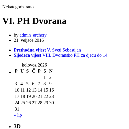
Nekategorizirano
VI. PH Dvorana
by
admin_archery
21. veljače 2016
Prethodna vijest
V. Sveti Sebastijan
Sljedeća vijest
VIII. Dvoransko PH za djecu do 14
kolovoz 2026
P
U
S
Č
P
S
N
1
2
3
4
5
6
7
8
9
10
11
12
13
14
15
16
17
18
19
20
21
22
23
24
25
26
27
28
29
30
31
« lip
3D