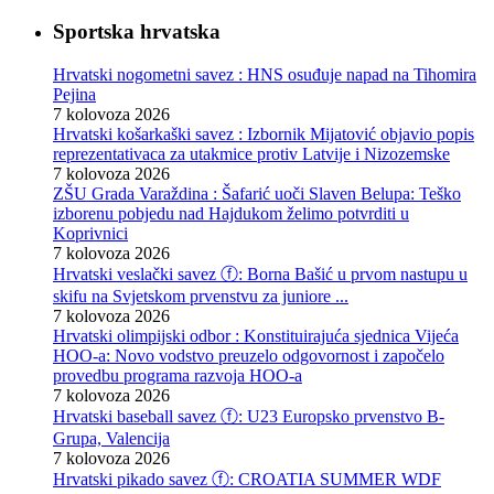
Sportska hrvatska
Hrvatski nogometni savez : HNS osuđuje napad na Tihomira
Pejina
7 kolovoza 2026
Hrvatski košarkaški savez : Izbornik Mijatović objavio popis
reprezentativaca za utakmice protiv Latvije i Nizozemske
7 kolovoza 2026
ZŠU Grada Varaždina : Šafarić uoči Slaven Belupa: Teško
izborenu pobjedu nad Hajdukom želimo potvrditi u
Koprivnici
7 kolovoza 2026
Hrvatski veslački savez ⓕ: Borna Bašić u prvom nastupu u
skifu na Svjetskom prvenstvu za juniore ...
7 kolovoza 2026
Hrvatski olimpijski odbor : Konstituirajuća sjednica Vijeća
HOO-a: Novo vodstvo preuzelo odgovornost i započelo
provedbu programa razvoja HOO-a
7 kolovoza 2026
Hrvatski baseball savez ⓕ: U23 Europsko prvenstvo B-
Grupa, Valencija
7 kolovoza 2026
Hrvatski pikado savez ⓕ: CROATIA SUMMER WDF