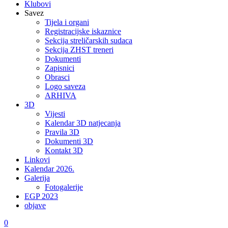
Klubovi
Savez
Tijela i organi
Registracijske iskaznice
Sekcija streličarskih sudaca
Sekcija ZHST treneri
Dokumenti
Zapisnici
Obrasci
Logo saveza
ARHIVA
3D
Vijesti
Kalendar 3D natjecanja
Pravila 3D
Dokumenti 3D
Kontakt 3D
Linkovi
Kalendar 2026.
Galerija
Fotogalerije
EGP 2023
objave
0