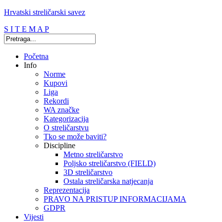
Hrvatski streličarski savez
S I T E M A P
Početna
Info
Norme
Kupovi
Liga
Rekordi
WA značke
Kategorizacija
O streličarstvu
Tko se može baviti?
Discipline
Metno streličarstvo
Poljsko streličarstvo (FIELD)
3D streličarstvo
Ostala streličarska natjecanja
Reprezentacija
PRAVO NA PRISTUP INFORMACIJAMA
GDPR
Vijesti