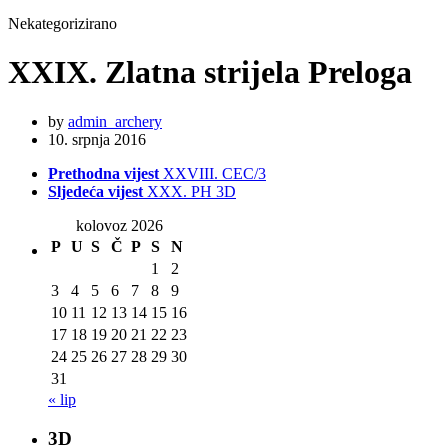
Nekategorizirano
XXIX. Zlatna strijela Preloga
by
admin_archery
10. srpnja 2016
Prethodna vijest
XXVIII. CEC/3
Sljedeća vijest
XXX. PH 3D
kolovoz 2026
P
U
S
Č
P
S
N
1
2
3
4
5
6
7
8
9
10
11
12
13
14
15
16
17
18
19
20
21
22
23
24
25
26
27
28
29
30
31
« lip
3D