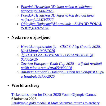
Poredak Hrvatskog 3D kupa nakon tri održana
natjecanja
01/06/2026
Poredak Hrvatskog 3D kupa nakon dva održana
natjecanja
22/05/2026
Objavljen Natjecateljski pravilnik – SAVA 3D POKAL
(S3DP)
03/02/2026
Nedavno objavljeno
Hrvatska reprezentacija – CEC 3rd leg Croatia 2026.
Novi Marof
10/06/2026
🥇 ZLATO ZA HRVATSKU U ISTANBULU! 🥇
05/06/2026
Završen European Youth Cup 2026 – vrijedni rezultati
naših mladih streličara
05/06/2026
Amanda Mlinarić i Domagoj Buden na Conquest Cupu
u Istanbulu
03/06/2026
World archery
Ticket sales open for Dakar 2026 Youth Olympic Games
6 kolovoza 2026
Paralympic gold medallist Matt Stutzman returns to archery,