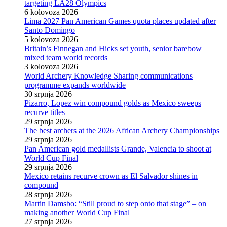
targeting LA28 Olympics
6 kolovoza 2026
Lima 2027 Pan American Games quota places updated after
Santo Domingo
5 kolovoza 2026
Britain’s Finnegan and Hicks set youth, senior barebow
mixed team world records
3 kolovoza 2026
World Archery Knowledge Sharing communications
programme expands worldwide
30 srpnja 2026
Pizarro, Lopez win compound golds as Mexico sweeps
recurve titles
29 srpnja 2026
The best archers at the 2026 African Archery Championships
29 srpnja 2026
Pan American gold medallists Grande, Valencia to shoot at
World Cup Final
29 srpnja 2026
Mexico retains recurve crown as El Salvador shines in
compound
28 srpnja 2026
Martin Damsbo: “Still proud to step onto that stage” – on
making another World Cup Final
27 srpnja 2026