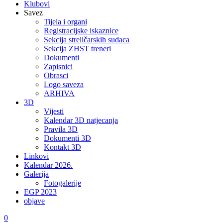
Klubovi
Savez
Tijela i organi
Registracijske iskaznice
Sekcija streličarskih sudaca
Sekcija ZHST treneri
Dokumenti
Zapisnici
Obrasci
Logo saveza
ARHIVA
3D
Vijesti
Kalendar 3D natjecanja
Pravila 3D
Dokumenti 3D
Kontakt 3D
Linkovi
Kalendar 2026.
Galerija
Fotogalerije
EGP 2023
objave
0