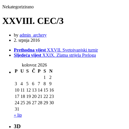
Nekategorizirano
XXVIII. CEC/3
by
admin_archery
2. srpnja 2016
Prethodna vijest
XXVII. Svetoivanjski turnir
Sljedeća vijest
XXIX. Zlatna strijela Preloga
kolovoz 2026
P
U
S
Č
P
S
N
1
2
3
4
5
6
7
8
9
10
11
12
13
14
15
16
17
18
19
20
21
22
23
24
25
26
27
28
29
30
31
« lip
3D