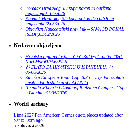
Poredak Hrvatskog 3D kupa nakon tri održana
natjecanja
01/06/2026
Poredak Hrvatskog 3D kupa nakon dva održana
natjecanja
22/05/2026
Objavljen Natjecateljski pravilnik – SAVA 3D POKAL
(S3DP)
03/02/2026
Nedavno objavljeno
Hrvatska reprezentacija – CEC 3rd leg Croatia 2026.
Novi Marof
10/06/2026
🥇 ZLATO ZA HRVATSKU U ISTANBULU! 🥇
05/06/2026
Završen European Youth Cup 2026 – vrijedni rezultati
naših mladih streličara
05/06/2026
Amanda Mlinarić i Domagoj Buden na Conquest Cupu
u Istanbulu
03/06/2026
World archery
Lima 2027 Pan American Games quota places updated after
Santo Domingo
5 kolovoza 2026