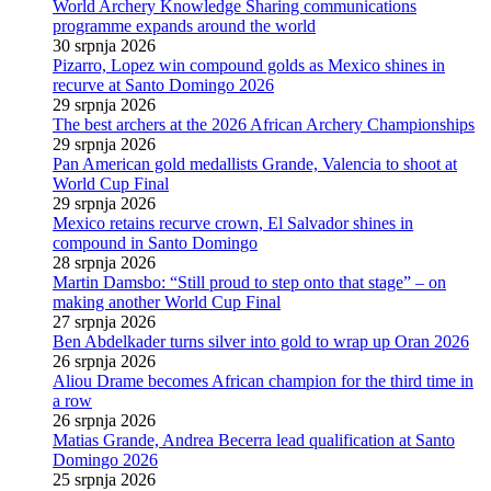
World Archery Knowledge Sharing communications
programme expands around the world
30 srpnja 2026
Pizarro, Lopez win compound golds as Mexico shines in
recurve at Santo Domingo 2026
29 srpnja 2026
The best archers at the 2026 African Archery Championships
29 srpnja 2026
Pan American gold medallists Grande, Valencia to shoot at
World Cup Final
29 srpnja 2026
Mexico retains recurve crown, El Salvador shines in
compound in Santo Domingo
28 srpnja 2026
Martin Damsbo: “Still proud to step onto that stage” – on
making another World Cup Final
27 srpnja 2026
Ben Abdelkader turns silver into gold to wrap up Oran 2026
26 srpnja 2026
Aliou Drame becomes African champion for the third time in
a row
26 srpnja 2026
Matias Grande, Andrea Becerra lead qualification at Santo
Domingo 2026
25 srpnja 2026