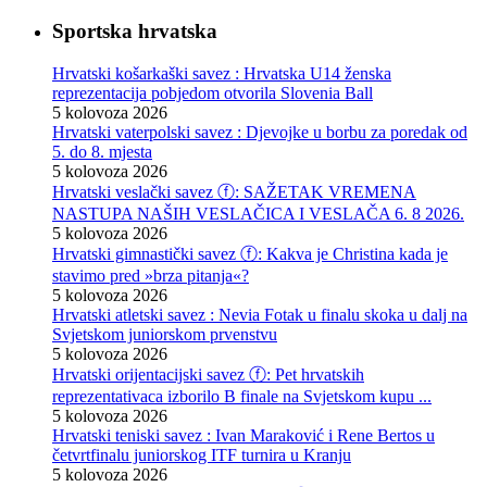
Sportska hrvatska
Hrvatski košarkaški savez : Hrvatska U14 ženska
reprezentacija pobjedom otvorila Slovenia Ball
5 kolovoza 2026
Hrvatski vaterpolski savez : Djevojke u borbu za poredak od
5. do 8. mjesta
5 kolovoza 2026
Hrvatski veslački savez ⓕ: SAŽETAK VREMENA
NASTUPA NAŠIH VESLAČICA I VESLAČA 6. 8 2026.
5 kolovoza 2026
Hrvatski gimnastički savez ⓕ: Kakva je Christina kada je
stavimo pred »brza pitanja«?
5 kolovoza 2026
Hrvatski atletski savez : Nevia Fotak u finalu skoka u dalj na
Svjetskom juniorskom prvenstvu
5 kolovoza 2026
Hrvatski orijentacijski savez ⓕ: Pet hrvatskih
reprezentativaca izborilo B finale na Svjetskom kupu ...
5 kolovoza 2026
Hrvatski teniski savez : Ivan Maraković i Rene Bertos u
četvrtfinalu juniorskog ITF turnira u Kranju
5 kolovoza 2026