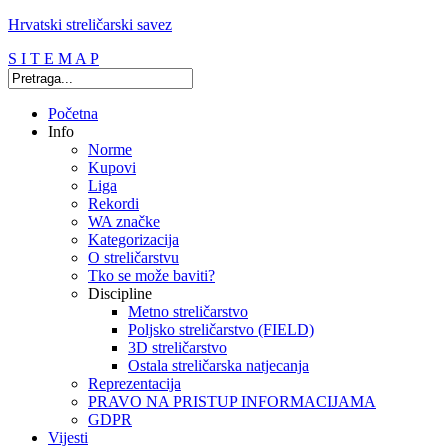
Hrvatski streličarski savez
S I T E M A P
Početna
Info
Norme
Kupovi
Liga
Rekordi
WA značke
Kategorizacija
O streličarstvu
Tko se može baviti?
Discipline
Metno streličarstvo
Poljsko streličarstvo (FIELD)
3D streličarstvo
Ostala streličarska natjecanja
Reprezentacija
PRAVO NA PRISTUP INFORMACIJAMA
GDPR
Vijesti