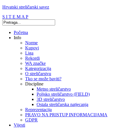
Hrvatski streličarski savez
S I T E M A P
Početna
Info
Norme
Kupovi
Liga
Rekordi
WA značke
Kategorizacija
O streličarstvu
Tko se može baviti?
Discipline
Metno streličarstvo
Poljsko streličarstvo (FIELD)
3D streličarstvo
Ostala streličarska natjecanja
Reprezentacija
PRAVO NA PRISTUP INFORMACIJAMA
GDPR
Vijesti