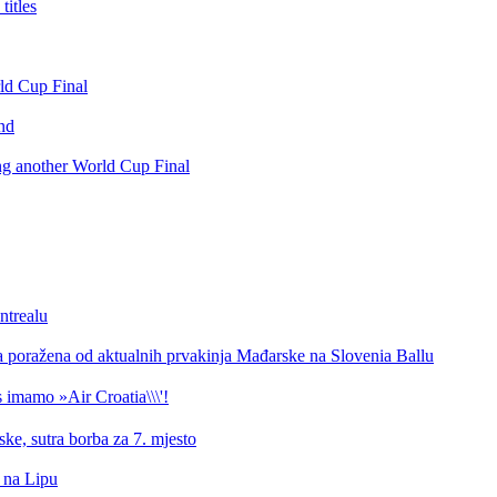
itles
rld Cup Final
nd
ing another World Cup Final
ntrealu
a poražena od aktualnih prvakinja Mađarske na Slovenia Ballu
 imamo »Air Croatia\\\'!
ke, sutra borba za 7. mjesto
d na Lipu