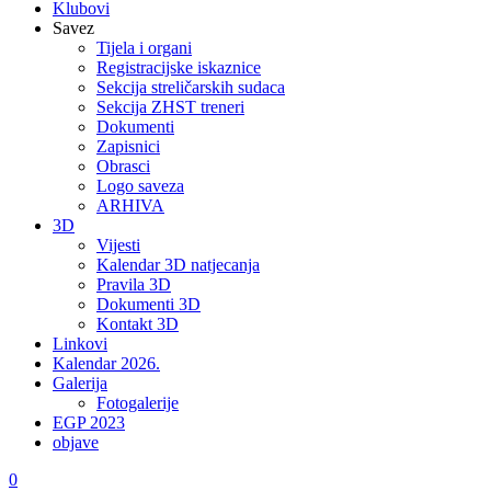
Klubovi
Savez
Tijela i organi
Registracijske iskaznice
Sekcija streličarskih sudaca
Sekcija ZHST treneri
Dokumenti
Zapisnici
Obrasci
Logo saveza
ARHIVA
3D
Vijesti
Kalendar 3D natjecanja
Pravila 3D
Dokumenti 3D
Kontakt 3D
Linkovi
Kalendar 2026.
Galerija
Fotogalerije
EGP 2023
objave
0