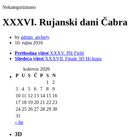
Nekategorizirano
XXXVI. Rujanski dani Čabra
by
admin_archery
10. rujna 2016
Prethodna vijest
XXXV. PH Field
Sljedeća vijest
XXXVII. Finale 3D Hr kupa
kolovoz 2026
P
U
S
Č
P
S
N
1
2
3
4
5
6
7
8
9
10
11
12
13
14
15
16
17
18
19
20
21
22
23
24
25
26
27
28
29
30
31
« lip
3D