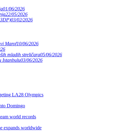
ja
01/06/2026
nja
22/05/2026
(S3DP)
03/02/2026
ovi Marof
10/06/2026
026
ših mladih streličara
05/06/2026
 Istanbulu
03/06/2026
argeting LA28 Olympics
anto Domingo
team world records
e expands worldwide