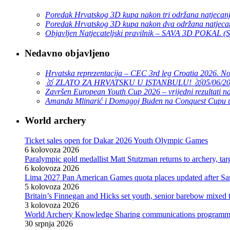
Poredak Hrvatskog 3D kupa nakon tri održana natjecan
Poredak Hrvatskog 3D kupa nakon dva održana natjeca
Objavljen Natjecateljski pravilnik – SAVA 3D POKAL 
Nedavno objavljeno
Hrvatska reprezentacija – CEC 3rd leg Croatia 2026. N
🥇 ZLATO ZA HRVATSKU U ISTANBULU! 🥇
05/06/2
Završen European Youth Cup 2026 – vrijedni rezultati na
Amanda Mlinarić i Domagoj Buden na Conquest Cupu u
World archery
Ticket sales open for Dakar 2026 Youth Olympic Games
6 kolovoza 2026
Paralympic gold medallist Matt Stutzman returns to archery, t
6 kolovoza 2026
Lima 2027 Pan American Games quota places updated after S
5 kolovoza 2026
Britain’s Finnegan and Hicks set youth, senior barebow mixed 
3 kolovoza 2026
World Archery Knowledge Sharing communications programm
30 srpnja 2026