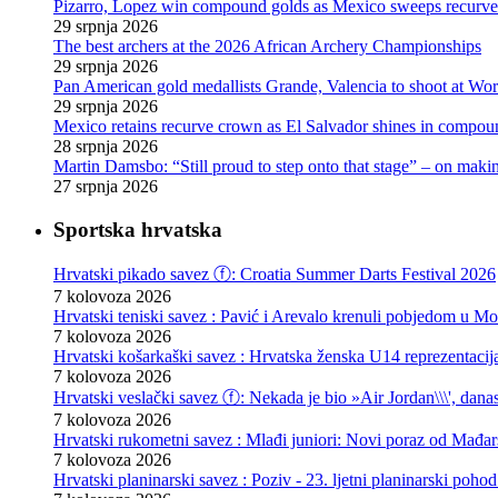
Pizarro, Lopez win compound golds as Mexico sweeps recurve t
29 srpnja 2026
The best archers at the 2026 African Archery Championships
29 srpnja 2026
Pan American gold medallists Grande, Valencia to shoot at Wo
29 srpnja 2026
Mexico retains recurve crown as El Salvador shines in compou
28 srpnja 2026
Martin Damsbo: “Still proud to step onto that stage” – on mak
27 srpnja 2026
Sportska hrvatska
Hrvatski pikado savez ⓕ: Croatia Summer Darts Festival 2026
7 kolovoza 2026
Hrvatski teniski savez : Pavić i Arevalo krenuli pobjedom u Mo
7 kolovoza 2026
Hrvatski košarkaški savez : Hrvatska ženska U14 reprezentacij
7 kolovoza 2026
Hrvatski veslački savez ⓕ: Nekada je bio »Air Jordan\\\', danas
7 kolovoza 2026
Hrvatski rukometni savez : Mlađi juniori: Novi poraz od Mađars
7 kolovoza 2026
Hrvatski planinarski savez : Poziv - 23. ljetni planinarski poho