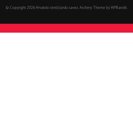
© Copyright 2026 Hrvatski streličarski savez.
Archery Theme by
WPBandit
.