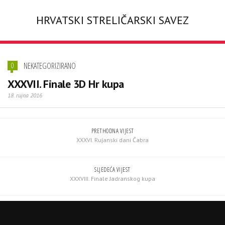
HRVATSKI STRELIČARSKI SAVEZ
NEKATEGORIZIRANO
0
XXXVII. Finale 3D Hr kupa
18. rujna 2016
PRETHODNA VIJEST
XXXVI. Rujanski dani Čabra
SLJEDEĆA VIJEST
XXXVIII. Finale Jadranskog kupa