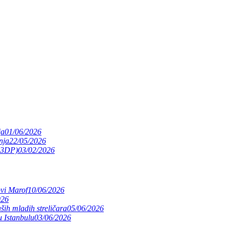
ja
01/06/2026
nja
22/05/2026
(S3DP)
03/02/2026
ovi Marof
10/06/2026
026
ših mladih streličara
05/06/2026
 Istanbulu
03/06/2026