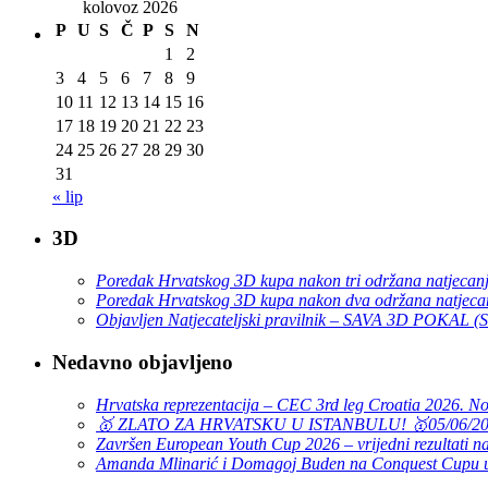
kolovoz 2026
P
U
S
Č
P
S
N
1
2
3
4
5
6
7
8
9
10
11
12
13
14
15
16
17
18
19
20
21
22
23
24
25
26
27
28
29
30
31
« lip
3D
Poredak Hrvatskog 3D kupa nakon tri održana natjecan
Poredak Hrvatskog 3D kupa nakon dva održana natjeca
Objavljen Natjecateljski pravilnik – SAVA 3D POKAL 
Nedavno objavljeno
Hrvatska reprezentacija – CEC 3rd leg Croatia 2026. N
🥇 ZLATO ZA HRVATSKU U ISTANBULU! 🥇
05/06/2
Završen European Youth Cup 2026 – vrijedni rezultati na
Amanda Mlinarić i Domagoj Buden na Conquest Cupu u