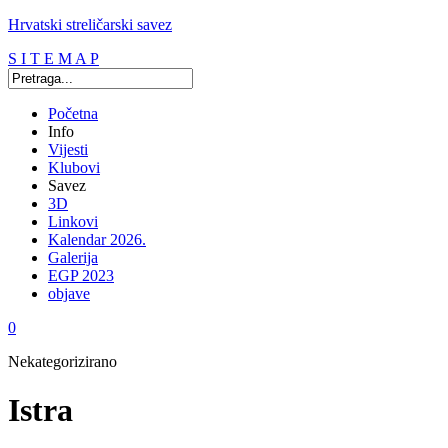
Hrvatski streličarski savez
S I T E M A P
Početna
Info
Vijesti
Klubovi
Savez
3D
Linkovi
Kalendar 2026.
Galerija
EGP 2023
objave
0
Nekategorizirano
Istra