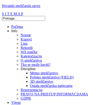
Hrvatski streličarski savez
S I T E M A P
Početna
Info
Norme
Kupovi
Liga
Rekordi
WA značke
Kategorizacija
O streličarstvu
Tko se može baviti?
Discipline
Metno streličarstvo
Poljsko streličarstvo (FIELD)
3D streličarstvo
Ostala streličarska natjecanja
Reprezentacija
PRAVO NA PRISTUP INFORMACIJAMA
GDPR
Vijesti