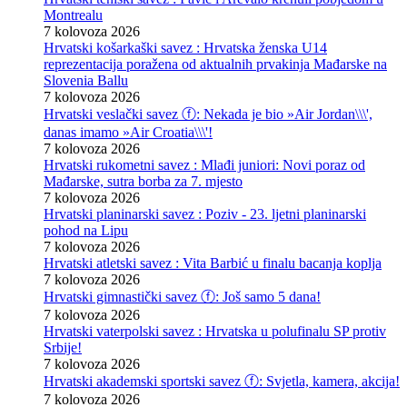
Montrealu
7 kolovoza 2026
Hrvatski košarkaški savez : Hrvatska ženska U14
reprezentacija poražena od aktualnih prvakinja Mađarske na
Slovenia Ballu
7 kolovoza 2026
Hrvatski veslački savez ⓕ: Nekada je bio »Air Jordan\\\',
danas imamo »Air Croatia\\\'!
7 kolovoza 2026
Hrvatski rukometni savez : Mlađi juniori: Novi poraz od
Mađarske, sutra borba za 7. mjesto
7 kolovoza 2026
Hrvatski planinarski savez : Poziv - 23. ljetni planinarski
pohod na Lipu
7 kolovoza 2026
Hrvatski atletski savez : Vita Barbić u finalu bacanja koplja
7 kolovoza 2026
Hrvatski gimnastički savez ⓕ: Još samo 5 dana!
7 kolovoza 2026
Hrvatski vaterpolski savez : Hrvatska u polufinalu SP protiv
Srbije!
7 kolovoza 2026
Hrvatski akademski sportski savez ⓕ: Svjetla, kamera, akcija!
7 kolovoza 2026