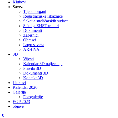
Klubovi
Savez
Tijela i organi
Registracijske iskaznice
Sekcija streličarskih sudaca
Sekcija ZHST treneri
Dokumenti
Zapisnici
Obrasci
Logo saveza
ARHIVA
3D
Vijesti
Kalendar 3D natjecanja
Pravila 3D
Dokumenti 3D
Kontakt 3D
Linkovi
Kalendar 2026.
Galerija
Fotogalerije
EGP 2023
objave
0