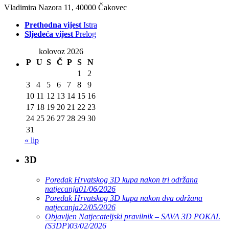
Vladimira Nazora 11, 40000 Čakovec
Prethodna vijest
Istra
Sljedeća vijest
Prelog
kolovoz 2026
P
U
S
Č
P
S
N
1
2
3
4
5
6
7
8
9
10
11
12
13
14
15
16
17
18
19
20
21
22
23
24
25
26
27
28
29
30
31
« lip
3D
Poredak Hrvatskog 3D kupa nakon tri održana
natjecanja
01/06/2026
Poredak Hrvatskog 3D kupa nakon dva održana
natjecanja
22/05/2026
Objavljen Natjecateljski pravilnik – SAVA 3D POKAL
(S3DP)
03/02/2026