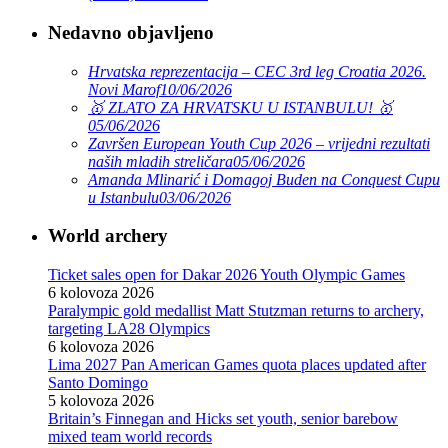
Nedavno objavljeno
Hrvatska reprezentacija – CEC 3rd leg Croatia 2026.
Novi Marof
10/06/2026
🥇 ZLATO ZA HRVATSKU U ISTANBULU! 🥇
05/06/2026
Završen European Youth Cup 2026 – vrijedni rezultati
naših mladih streličara
05/06/2026
Amanda Mlinarić i Domagoj Buden na Conquest Cupu
u Istanbulu
03/06/2026
World archery
Ticket sales open for Dakar 2026 Youth Olympic Games
6 kolovoza 2026
Paralympic gold medallist Matt Stutzman returns to archery,
targeting LA28 Olympics
6 kolovoza 2026
Lima 2027 Pan American Games quota places updated after
Santo Domingo
5 kolovoza 2026
Britain’s Finnegan and Hicks set youth, senior barebow
mixed team world records