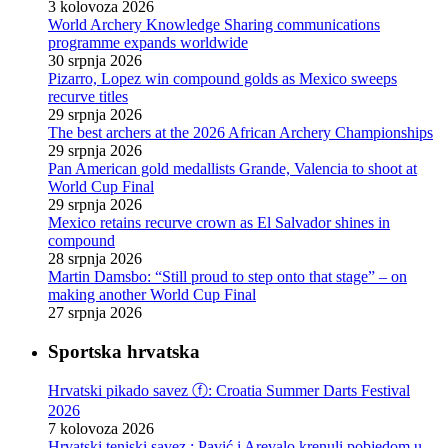
3 kolovoza 2026
World Archery Knowledge Sharing communications
programme expands worldwide
30 srpnja 2026
Pizarro, Lopez win compound golds as Mexico sweeps
recurve titles
29 srpnja 2026
The best archers at the 2026 African Archery Championships
29 srpnja 2026
Pan American gold medallists Grande, Valencia to shoot at
World Cup Final
29 srpnja 2026
Mexico retains recurve crown as El Salvador shines in
compound
28 srpnja 2026
Martin Damsbo: “Still proud to step onto that stage” – on
making another World Cup Final
27 srpnja 2026
Sportska hrvatska
Hrvatski pikado savez ⓕ: Croatia Summer Darts Festival
2026
7 kolovoza 2026
Hrvatski teniski savez : Pavić i Arevalo krenuli pobjedom u