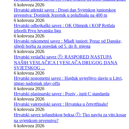
6 kolovoza 2026
Hrvatski atletski savez : Drugi dan Svjetskog juniorskog
prvenstva: Dominik Jezernik u polufinalu na 400 m
6 kolovoza 2026
Hrvatski odbojkaški savez : OK Olimpik i KOP Retfala
izborili Prvu hrvatsku ligu
6 kolovoza 2026
Hrvatski rukometni savez : Mlađi juniori: Poraz od Danske,
slijedi borba za poredak od 5. do 8. mjesta
6 kolovoza 2026
Hrvatski veslački savez ⓕ: RASPORED NASTUPA
NAŠIH VESLAČICA I VESLAČA DRUGOG DANA
SVJETSKOG ...
6 kolovoza 2026
Hrvatski nogometni savez : Hajduk uvjerljivo slavio u Litvi,
stigao nadomak play-offa
6 kolovoza 2026
Hrvatski planinarski savez : Poziv - ispit C standarda
6 kolovoza 2026
Hrvatski vaterpolski savez : Hrvatska u četvrtfinalu!
6 kolovoza 2026
Hrvatski savez tajlandskog boksa ⓕ: Tko navija za vito.kosar
na svjetskom prvenstvu?
6 kolovoza 2026