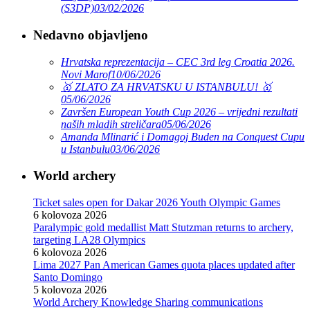
(S3DP)
03/02/2026
Nedavno objavljeno
Hrvatska reprezentacija – CEC 3rd leg Croatia 2026.
Novi Marof
10/06/2026
🥇 ZLATO ZA HRVATSKU U ISTANBULU! 🥇
05/06/2026
Završen European Youth Cup 2026 – vrijedni rezultati
naših mladih streličara
05/06/2026
Amanda Mlinarić i Domagoj Buden na Conquest Cupu
u Istanbulu
03/06/2026
World archery
Ticket sales open for Dakar 2026 Youth Olympic Games
6 kolovoza 2026
Paralympic gold medallist Matt Stutzman returns to archery,
targeting LA28 Olympics
6 kolovoza 2026
Lima 2027 Pan American Games quota places updated after
Santo Domingo
5 kolovoza 2026
World Archery Knowledge Sharing communications