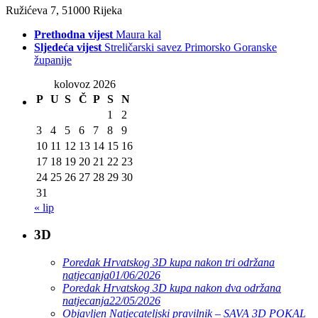
Ružićeva 7, 51000 Rijeka
Prethodna vijest
Maura kal
Sljedeća vijest
Streličarski savez Primorsko Goranske
županije
kolovoz 2026
P
U
S
Č
P
S
N
1
2
3
4
5
6
7
8
9
10
11
12
13
14
15
16
17
18
19
20
21
22
23
24
25
26
27
28
29
30
31
« lip
3D
Poredak Hrvatskog 3D kupa nakon tri održana
natjecanja
01/06/2026
Poredak Hrvatskog 3D kupa nakon dva održana
natjecanja
22/05/2026
Objavljen Natjecateljski pravilnik – SAVA 3D POKAL