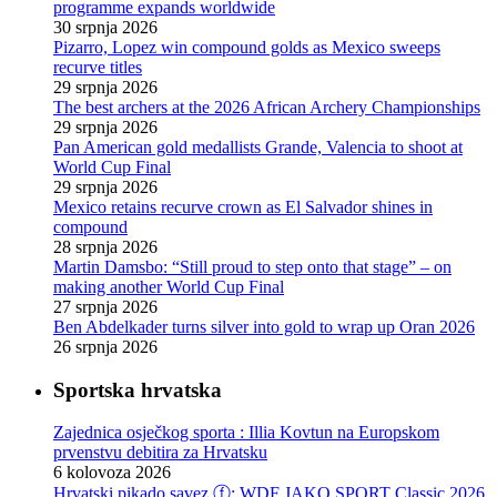
programme expands worldwide
30 srpnja 2026
Pizarro, Lopez win compound golds as Mexico sweeps
recurve titles
29 srpnja 2026
The best archers at the 2026 African Archery Championships
29 srpnja 2026
Pan American gold medallists Grande, Valencia to shoot at
World Cup Final
29 srpnja 2026
Mexico retains recurve crown as El Salvador shines in
compound
28 srpnja 2026
Martin Damsbo: “Still proud to step onto that stage” – on
making another World Cup Final
27 srpnja 2026
Ben Abdelkader turns silver into gold to wrap up Oran 2026
26 srpnja 2026
Sportska hrvatska
Zajednica osječkog sporta : Illia Kovtun na Europskom
prvenstvu debitira za Hrvatsku
6 kolovoza 2026
Hrvatski pikado savez ⓕ: WDF JAKO SPORT Classic 2026