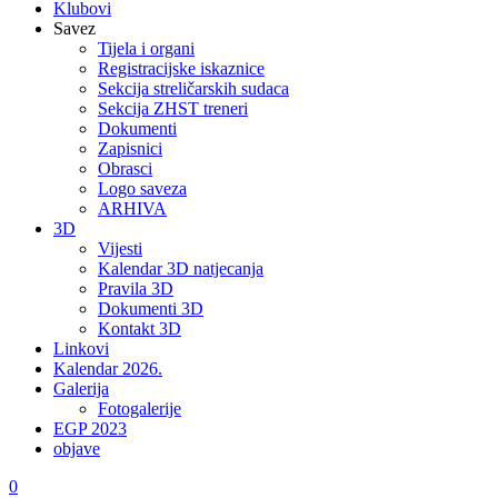
Klubovi
Savez
Tijela i organi
Registracijske iskaznice
Sekcija streličarskih sudaca
Sekcija ZHST treneri
Dokumenti
Zapisnici
Obrasci
Logo saveza
ARHIVA
3D
Vijesti
Kalendar 3D natjecanja
Pravila 3D
Dokumenti 3D
Kontakt 3D
Linkovi
Kalendar 2026.
Galerija
Fotogalerije
EGP 2023
objave
0