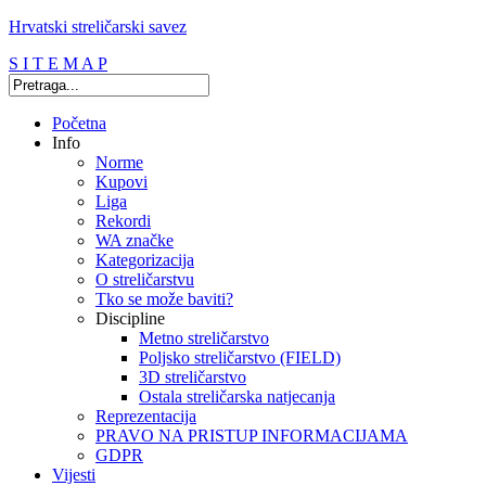
Hrvatski streličarski savez
S I T E M A P
Početna
Info
Norme
Kupovi
Liga
Rekordi
WA značke
Kategorizacija
O streličarstvu
Tko se može baviti?
Discipline
Metno streličarstvo
Poljsko streličarstvo (FIELD)
3D streličarstvo
Ostala streličarska natjecanja
Reprezentacija
PRAVO NA PRISTUP INFORMACIJAMA
GDPR
Vijesti