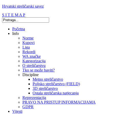
Hrvatski streličarski savez
S I T E M A P
Početna
Info
Norme
Kupovi
Liga
Rekordi
WA značke
Kategorizacija
O streličarstvu
Tko se može baviti?
Discipline
Metno streličarstvo
Poljsko streličarstvo (FIELD)
3D streličarstvo
Ostala streličarska natjecanja
Reprezentacija
PRAVO NA PRISTUP INFORMACIJAMA
GDPR
Vijesti