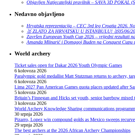
Objavljen Natjecateljski pravilnik – SAVA 3D POKAL 
Nedavno objavljeno
Hrvatska reprezentacija – CEC 3rd leg Croatia 2026. N
🥇 ZLATO ZA HRVATSKU U ISTANBULU! 🥇
05/06/2
Završen European Youth Cup 2026 – vrijedni rezultati na
Amanda Mlinarić i Domagoj Buden na Conquest Cupu u
World archery
Ticket sales open for Dakar 2026 Youth Olympic Games
6 kolovoza 2026
Paralympic gold medallist Matt Stutzman returns to archery, t
6 kolovoza 2026
Lima 2027 Pan American Games quota places updated after S
5 kolovoza 2026
Britain’s Finnegan and Hicks set youth, senior barebow mixed 
3 kolovoza 2026
World Archery Knowledge Sharing communications programm
30 srpnja 2026
Pizarro, Lopez win compound golds as Mexico sweeps recurve t
29 srpnja 2026
The best archers at the 2026 African Archery Championships