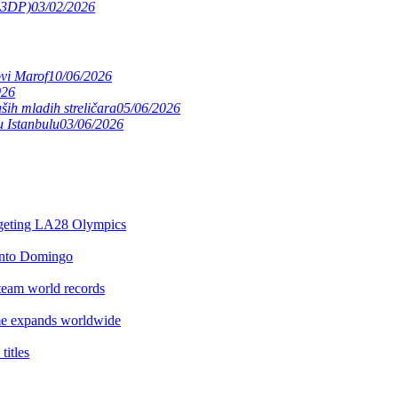
(S3DP)
03/02/2026
ovi Marof
10/06/2026
026
ših mladih streličara
05/06/2026
 Istanbulu
03/06/2026
argeting LA28 Olympics
anto Domingo
team world records
e expands worldwide
itles