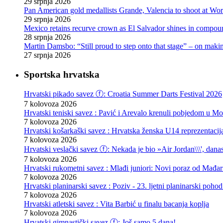
29 srpnja 2026
Pan American gold medallists Grande, Valencia to shoot at Wo
29 srpnja 2026
Mexico retains recurve crown as El Salvador shines in compou
28 srpnja 2026
Martin Damsbo: “Still proud to step onto that stage” – on mak
27 srpnja 2026
Sportska hrvatska
Hrvatski pikado savez ⓕ: Croatia Summer Darts Festival 2026
7 kolovoza 2026
Hrvatski teniski savez : Pavić i Arevalo krenuli pobjedom u Mo
7 kolovoza 2026
Hrvatski košarkaški savez : Hrvatska ženska U14 reprezentacij
7 kolovoza 2026
Hrvatski veslački savez ⓕ: Nekada je bio »Air Jordan\\\', danas
7 kolovoza 2026
Hrvatski rukometni savez : Mlađi juniori: Novi poraz od Mađars
7 kolovoza 2026
Hrvatski planinarski savez : Poziv - 23. ljetni planinarski poho
7 kolovoza 2026
Hrvatski atletski savez : Vita Barbić u finalu bacanja koplja
7 kolovoza 2026
Hrvatski gimnastički savez ⓕ: Još samo 5 dana!