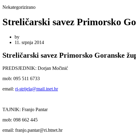
Nekategorizirano
Streličarski savez Primorsko G
by
11. srpnja 2014
Streličarski savez Primorsko Goranske žu
PREDSJEDNIK: Dorjan Močinić
mob: 095 511 6733
email:
ri-strijela@mail.inet.hr
TAJNIK: Franjo Pantar
mob: 098 662 445
email: franjo.pantar@ri.htnet.hr