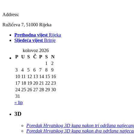
Address:
Ružićeva 7, 51000 Rijeka
Prethodna vijest
Rijeka
Sljedeća vijest
Brinje
kolovoz 2026
P
U
S
Č
P
S
N
1
2
3
4
5
6
7
8
9
10
11
12
13
14
15
16
17
18
19
20
21
22
23
24
25
26
27
28
29
30
31
« lip
3D
Poredak Hrvatskog 3D kupa nakon tri održana natjecan
Poredak Hrvatskog 3D kupa nakon dva održana natjeca