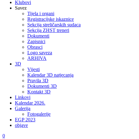
Klubovi
Savez
Tijela i organi
Registracijske iskaznice
Sekcija streličarskih sudaca
Sekcija ZHST treneri
Dokumenti
Zapisnici
Obrasci
Logo saveza
ARHIVA
3D
Vijesti
Kalendar 3D natjecanja
Pravila 3D
Dokumenti 3D
Kontakt 3D
Linkovi
Kalendar 2026.
Galerija
Fotogalerije
EGP 2023
objave
0