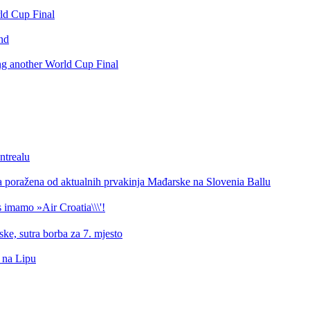
rld Cup Final
nd
ing another World Cup Final
ntrealu
a poražena od aktualnih prvakinja Mađarske na Slovenia Ballu
 imamo »Air Croatia\\\'!
ke, sutra borba za 7. mjesto
d na Lipu