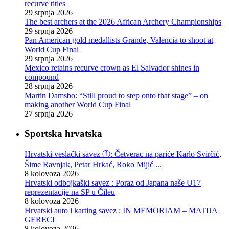
recurve titles
29 srpnja 2026
The best archers at the 2026 African Archery Championships
29 srpnja 2026
Pan American gold medallists Grande, Valencia to shoot at
World Cup Final
29 srpnja 2026
Mexico retains recurve crown as El Salvador shines in
compound
28 srpnja 2026
Martin Damsbo: “Still proud to step onto that stage” – on
making another World Cup Final
27 srpnja 2026
Sportska hrvatska
Hrvatski veslački savez ⓕ: Četverac na pariće Karlo Svirčić,
Šime Ravnjak, Petar Hrkać, Roko Mijić ...
8 kolovoza 2026
Hrvatski odbojkaški savez : Poraz od Japana naše U17
reprezentacije na SP u Čileu
8 kolovoza 2026
Hrvatski auto i karting savez : IN MEMORIAM – MATIJA
GERECI
8 kolovoza 2026