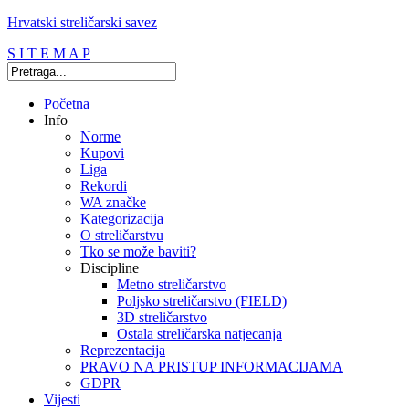
Hrvatski streličarski savez
S I T E M A P
Početna
Info
Norme
Kupovi
Liga
Rekordi
WA značke
Kategorizacija
O streličarstvu
Tko se može baviti?
Discipline
Metno streličarstvo
Poljsko streličarstvo (FIELD)
3D streličarstvo
Ostala streličarska natjecanja
Reprezentacija
PRAVO NA PRISTUP INFORMACIJAMA
GDPR
Vijesti