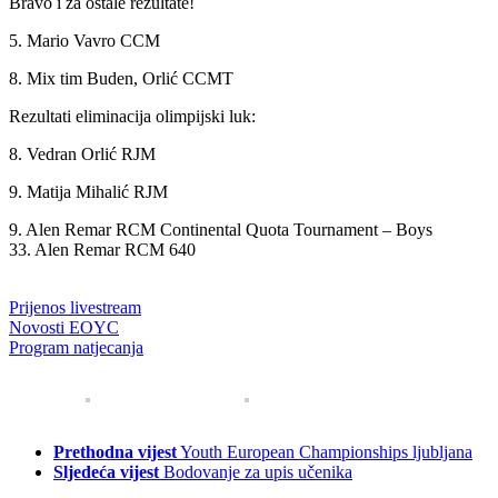
Bravo i za ostale rezultate!
5. Mario Vavro CCM
8. Mix tim Buden, Orlić CCMT
Rezultati eliminacija olimpijski luk:
8. Vedran Orlić RJM
9. Matija Mihalić RJM
9. Alen Remar RCM Continental Quota Tournament – Boys
33. Alen Remar RCM 640
Prijenos livestream
Novosti EOYC
Program natjecanja
Prethodna vijest
Youth European Championships ljubljana
Sljedeća vijest
Bodovanje za upis učenika