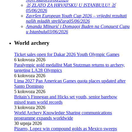
🥇 ZLATO ZA HRVATSKU U ISTANBULU! 🥇
05/06/2026
Završen European Youth Cup 2026 – vrijedni rezultati
naših mladih streličara
05/06/2026
Amanda Mlinarić i Domagoj Buden na Conquest Cupu
u Istanbulu
03/06/2026
World archery
Ticket sales open for Dakar 2026 Youth Olympic Games
6 kolovoza 2026
Paralympic gold medallist Matt Stutzman returns to archery,
targeting LA28 Olympics
6 kolovoza 2026
Lima 2027 Pan American Games quota places updated after
Santo Domingo
5 kolovoza 2026
Britain’s Finnegan and Hicks set youth, senior barebow
mixed team world records
3 kolovoza 2026
World Archery Knowledge Sharing communications
programme expands worldwide
30 srpnja 2026
Pizarro, Lopez win compound golds as Mexico sweeps