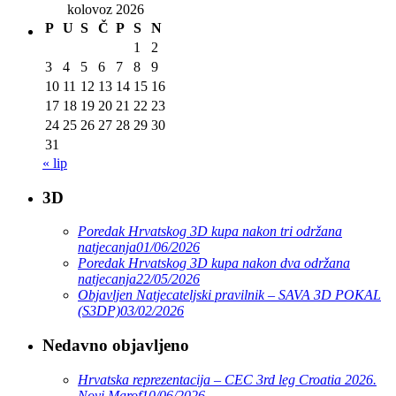
kolovoz 2026
P
U
S
Č
P
S
N
1
2
3
4
5
6
7
8
9
10
11
12
13
14
15
16
17
18
19
20
21
22
23
24
25
26
27
28
29
30
31
« lip
3D
Poredak Hrvatskog 3D kupa nakon tri održana
natjecanja
01/06/2026
Poredak Hrvatskog 3D kupa nakon dva održana
natjecanja
22/05/2026
Objavljen Natjecateljski pravilnik – SAVA 3D POKAL
(S3DP)
03/02/2026
Nedavno objavljeno
Hrvatska reprezentacija – CEC 3rd leg Croatia 2026.
Novi Marof
10/06/2026