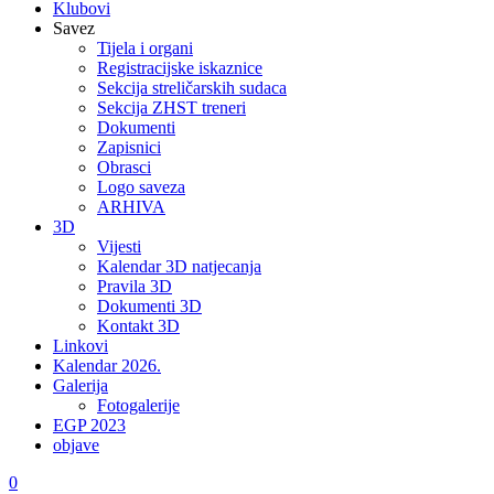
Klubovi
Savez
Tijela i organi
Registracijske iskaznice
Sekcija streličarskih sudaca
Sekcija ZHST treneri
Dokumenti
Zapisnici
Obrasci
Logo saveza
ARHIVA
3D
Vijesti
Kalendar 3D natjecanja
Pravila 3D
Dokumenti 3D
Kontakt 3D
Linkovi
Kalendar 2026.
Galerija
Fotogalerije
EGP 2023
objave
0