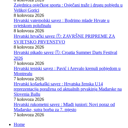
Zajednica osječkog sporta : Osječani traže i drugu pobjedu u
Velikoj Gorici
8 kolovoza 2026
Hrvatski vaterpolski savez : Bodrimo mlade Hrvate u
svjetskom polufinalu
8 kolovoza 2026
Hrvatski hrvački savez ⓕ: ZAVRŠNE PRIPREME ZA
SVJETSKO PRVENSTVO
8 kolovoza 2026
Hrvatski pikado savez ⓕ: Croatia Summer Darts Festival
2026
7 kolovoza 2026
Hrvatski teniski savez : Pavić i Arevalo krenuli pobjedom u
Montrealu
7 kolovoza 2026
Hrvatski košarkaški savez : Hrvatska ženska U14
reprezentacija poražena od aktualnih prvakinja Mađarske na
Slovenia Ballu
7 kolovoza 2026
Hrvatski rukometni savez : Mlađi juniori: Novi poraz od
Mađarske, sutra borba za 7. mjesto
7 kolovoza 2026
Home