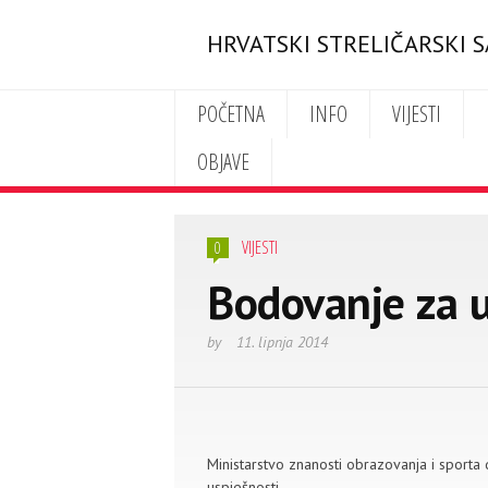
HRVATSKI STRELIČARSKI 
POČETNA
INFO
VIJESTI
OBJAVE
VIJESTI
0
Bodovanje za u
by
11. lipnja 2014
Ministarstvo znanosti obrazovanja i sporta
uspješnosti.