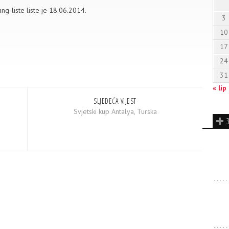
ng-liste liste je 18.06.2014.
3
10
17
24
31
« lip
SLJEDEĆA VIJEST
Svjetski kup Antalya, Turska