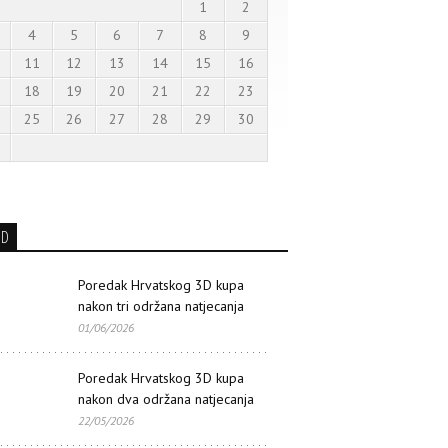
1
2
4
5
6
7
8
9
11
12
13
14
15
16
18
19
20
21
22
23
25
26
27
28
29
30
3D
Poredak Hrvatskog 3D kupa
nakon tri održana natjecanja
01/06/2026
Poredak Hrvatskog 3D kupa
nakon dva održana natjecanja
22/05/2026