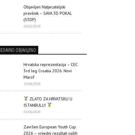
Objavljen Natjecateljski
pravilnik – SAVA 3D POKAL
(S3DP)
03/02/2026
NEDAVNO OBJAVLJENO
Hrvatska reprezentacija – CEC
3rd leg Croatia 2026. Novi
Marof
10/06/2026
ZLATO ZA HRVATSKU U
ISTANBULU!
05/06/2026
Završen European Youth Cup
2026 – vrijedni rezultati naših