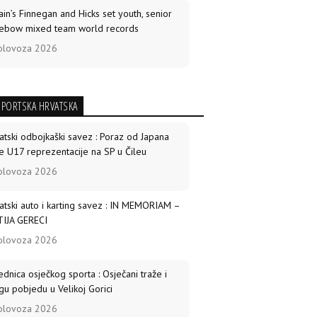
tain’s Finnegan and Hicks set youth, senior
ebow mixed team world records
olovoza 2026
ld Archery Knowledge Sharing
munications programme expands
SPORTSKA HRVATSKA
ldwide
srpnja 2026
atski odbojkaški savez : Poraz od Japana
e U17 reprezentacije na SP u Čileu
arro, Lopez win compound golds as Mexico
olovoza 2026
eps recurve titles
srpnja 2026
atski auto i karting savez : IN MEMORIAM –
IJA GERECI
 best archers at the 2026 African Archery
olovoza 2026
mpionships
srpnja 2026
ednica osječkog sporta : Osječani traže i
gu pobjedu u Velikoj Gorici
 American gold medallists Grande,
olovoza 2026