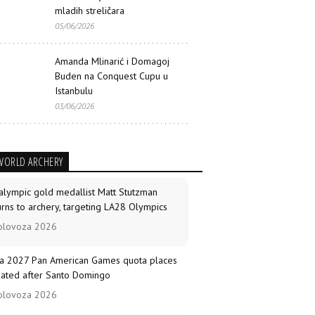
mladih streličara
05/06/2026
Amanda Mlinarić i Domagoj
Buden na Conquest Cupu u
Istanbulu
03/06/2026
WORLD ARCHERY
alympic gold medallist Matt Stutzman
urns to archery, targeting LA28 Olympics
olovoza 2026
a 2027 Pan American Games quota places
ated after Santo Domingo
olovoza 2026