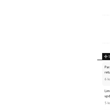
Par
ret
6 k
Lim
upd
5 k