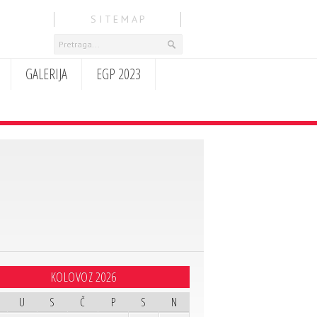
S I T E M A P
GALERIJA
EGP 2023
KOLOVOZ 2026
U
S
Č
P
S
N