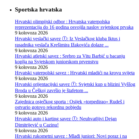
Sportska hrvatska
Hrvatski olimpijski odbor : Hrvatska vaterpolska
reprezentacija do 16 godina osvojila naslov svjetskog prvaka
9 kolovoza 2026
Hrvatski veslački savez ⓕ: Iz Veslačkog kluba Iktus i
rasadnika veslača Krešimira Ižakovića dolaze ...
9 kolovoza 2026
Hrvatski atletski savez : Srebro za Vitu Barbić u bacanju
koplja na Svjetskom juniorskom prvenstvu
9 kolovoza 2026
Hrvatski vaterpolski savez : Hrvatski mladići na krovu svijeta
9 kolovoza 2026
Hrvatski orijentacijski savez ⓕ: Svjetski kup u blizini Vyššog
Broda u Češkoj završio je štafetom ...
9 kolovoza 2026
Zajednica osječkog sporta : Osijek »torpedirao« Rudeš i
ostvario gotovo rekordnu pobjedu
9 kolovoza 2026
Hrvatski auto i karting savez ⓕ: Neuhvatljivi Dejan
Dimitrijević u Cazinu!
9 kolovoza 2026
Hrvatski rukometni savez : Mlađi juniori: Novi poraz i na