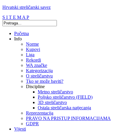
Hrvatski streličarski savez
S I T E M A P
Početna
Info
Norme
Kupovi
Liga
Rekordi
WA značke
Kategorizacija
O streličarstvu
Tko se može baviti?
Discipline
Metno streličarstvo
Poljsko streličarstvo (FIELD)
3D streličarstvo
Ostala streličarska natjecanja
Reprezentacija
PRAVO NA PRISTUP INFORMACIJAMA
GDPR
Vijesti