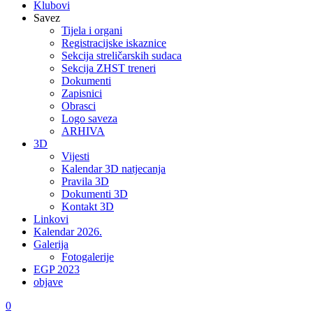
Klubovi
Savez
Tijela i organi
Registracijske iskaznice
Sekcija streličarskih sudaca
Sekcija ZHST treneri
Dokumenti
Zapisnici
Obrasci
Logo saveza
ARHIVA
3D
Vijesti
Kalendar 3D natjecanja
Pravila 3D
Dokumenti 3D
Kontakt 3D
Linkovi
Kalendar 2026.
Galerija
Fotogalerije
EGP 2023
objave
0