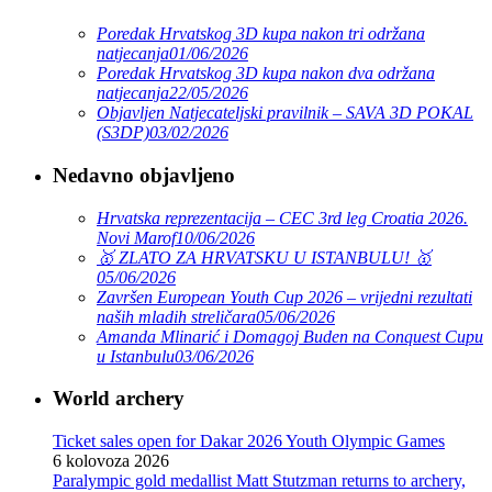
Poredak Hrvatskog 3D kupa nakon tri održana
natjecanja
01/06/2026
Poredak Hrvatskog 3D kupa nakon dva održana
natjecanja
22/05/2026
Objavljen Natjecateljski pravilnik – SAVA 3D POKAL
(S3DP)
03/02/2026
Nedavno objavljeno
Hrvatska reprezentacija – CEC 3rd leg Croatia 2026.
Novi Marof
10/06/2026
🥇 ZLATO ZA HRVATSKU U ISTANBULU! 🥇
05/06/2026
Završen European Youth Cup 2026 – vrijedni rezultati
naših mladih streličara
05/06/2026
Amanda Mlinarić i Domagoj Buden na Conquest Cupu
u Istanbulu
03/06/2026
World archery
Ticket sales open for Dakar 2026 Youth Olympic Games
6 kolovoza 2026
Paralympic gold medallist Matt Stutzman returns to archery,