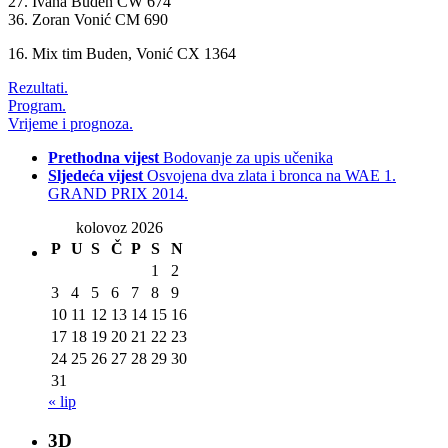
27. Ivana Buden CW 674
36. Zoran Vonić CM 690
16. Mix tim Buden, Vonić CX 1364
Rezultati.
Program.
Vrijeme i prognoza.
Prethodna vijest
Bodovanje za upis učenika
Sljedeća vijest
Osvojena dva zlata i bronca na WAE 1.
GRAND PRIX 2014.
kolovoz 2026
P
U
S
Č
P
S
N
1
2
3
4
5
6
7
8
9
10
11
12
13
14
15
16
17
18
19
20
21
22
23
24
25
26
27
28
29
30
31
« lip
3D