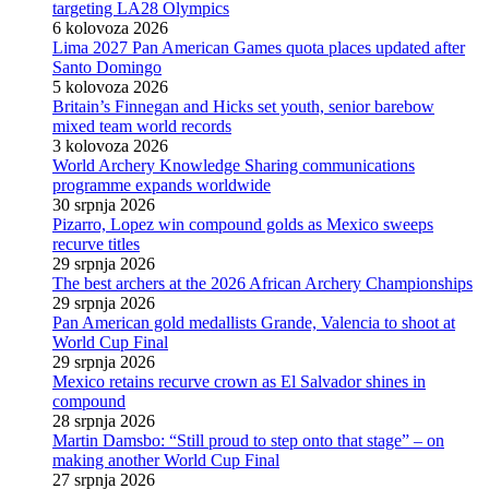
targeting LA28 Olympics
6 kolovoza 2026
Lima 2027 Pan American Games quota places updated after
Santo Domingo
5 kolovoza 2026
Britain’s Finnegan and Hicks set youth, senior barebow
mixed team world records
3 kolovoza 2026
World Archery Knowledge Sharing communications
programme expands worldwide
30 srpnja 2026
Pizarro, Lopez win compound golds as Mexico sweeps
recurve titles
29 srpnja 2026
The best archers at the 2026 African Archery Championships
29 srpnja 2026
Pan American gold medallists Grande, Valencia to shoot at
World Cup Final
29 srpnja 2026
Mexico retains recurve crown as El Salvador shines in
compound
28 srpnja 2026
Martin Damsbo: “Still proud to step onto that stage” – on
making another World Cup Final
27 srpnja 2026