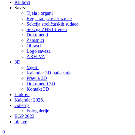
Klubovi
Savez
Tijela i organi
Registracijske iskaznice
Sekcija streličarskih sudaca
Sekcija ZHST treneri
Dokumenti
Zapisnici
Obrasci
Logo saveza
ARHIVA
3D
Vijesti
Kalendar 3D natjecanja
Pravila 3D
Dokumenti 3D
Kontakt 3D
Linkovi
Kalendar 2026.
Galerija
Fotogalerije
EGP 2023
objave
0