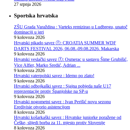
27 srpnja 2026
Sportska hrvatska
ZŠU Grada Varaždina : Varteks remizirao u Ludbregu, unatoč
dominaciji u igri
9 kolovoza 2026
Hrvatski pikado savez ⓕ: CROATIA SUMMER WDF
DARTS FESTIVAL 2026, 06.08.-09.08.2026. Makarska
9 kolovoza 2026
Hrvatski veslački savez ⓕ: Osmerac u sastavu Šime Grubišić,
Vice Alfier, Marko Sredić, Adrian ...
9 kolovoza 2026
Hrvatski vaterpolski savez : Idemo po zlato!
9 kolovoza 2026
Hrvatski odbojkaški savez : Sjajna pobjeda naše U17
reprezentacije protiv Španjolske na SP-u
9 kolovoza 2026
Hrvatski nogometni savez : Ivan Perišić novu sezonu
Eredivisie otvorio asistencijom
8 kolovoza 2026
Hrvatski košarkaški savez : Hrvatske juniorke poražene od
Češke, slijedi borba za 11. mjesto protiv Slovenije
8 kolovoza 2026