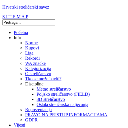
Hrvatski streličarski savez
S I T E M A P
Početna
Info
Norme
Kupovi
Liga
Rekordi
WA značke
Kategorizacija
O streličarstvu
Tko se može baviti?
Discipline
Metno streličarstvo
Poljsko streličarstvo (FIELD)
3D streličarstvo
Ostala streličarska natjecanja
Reprezentacija
PRAVO NA PRISTUP INFORMACIJAMA
GDPR
Vijesti