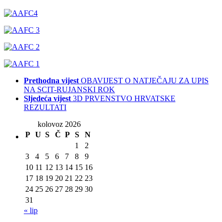
Prethodna vijest
OBAVIJEST O NATJEČAJU ZA UPIS
NA SCIT-RUJANSKI ROK
Sljedeća vijest
3D PRVENSTVO HRVATSKE
REZULTATI
kolovoz 2026
P
U
S
Č
P
S
N
1
2
3
4
5
6
7
8
9
10
11
12
13
14
15
16
17
18
19
20
21
22
23
24
25
26
27
28
29
30
31
« lip