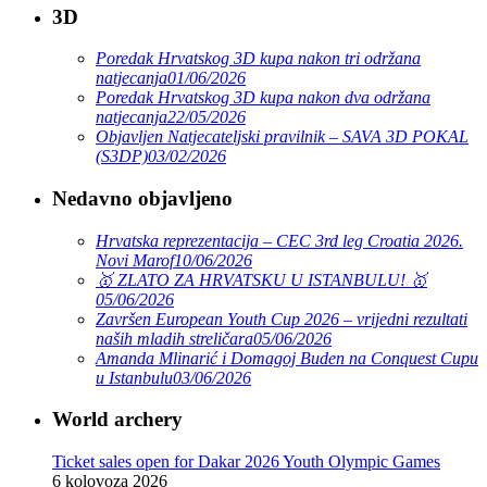
3D
Poredak Hrvatskog 3D kupa nakon tri održana
natjecanja
01/06/2026
Poredak Hrvatskog 3D kupa nakon dva održana
natjecanja
22/05/2026
Objavljen Natjecateljski pravilnik – SAVA 3D POKAL
(S3DP)
03/02/2026
Nedavno objavljeno
Hrvatska reprezentacija – CEC 3rd leg Croatia 2026.
Novi Marof
10/06/2026
🥇 ZLATO ZA HRVATSKU U ISTANBULU! 🥇
05/06/2026
Završen European Youth Cup 2026 – vrijedni rezultati
naših mladih streličara
05/06/2026
Amanda Mlinarić i Domagoj Buden na Conquest Cupu
u Istanbulu
03/06/2026
World archery
Ticket sales open for Dakar 2026 Youth Olympic Games
6 kolovoza 2026