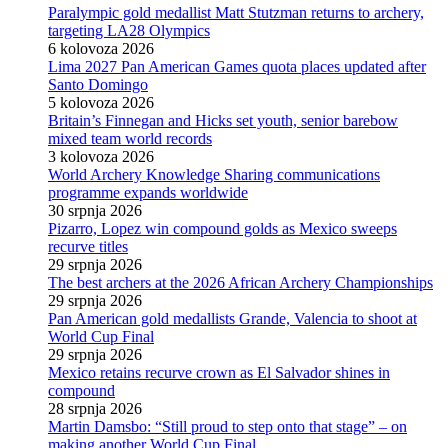
Paralympic gold medallist Matt Stutzman returns to archery,
targeting LA28 Olympics
6 kolovoza 2026
Lima 2027 Pan American Games quota places updated after
Santo Domingo
5 kolovoza 2026
Britain’s Finnegan and Hicks set youth, senior barebow
mixed team world records
3 kolovoza 2026
World Archery Knowledge Sharing communications
programme expands worldwide
30 srpnja 2026
Pizarro, Lopez win compound golds as Mexico sweeps
recurve titles
29 srpnja 2026
The best archers at the 2026 African Archery Championships
29 srpnja 2026
Pan American gold medallists Grande, Valencia to shoot at
World Cup Final
29 srpnja 2026
Mexico retains recurve crown as El Salvador shines in
compound
28 srpnja 2026
Martin Damsbo: “Still proud to step onto that stage” – on
making another World Cup Final