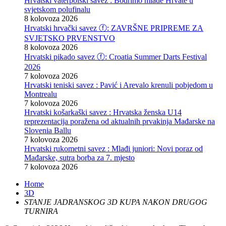
Hrvatski vaterpolski savez : Bodrimo mlade Hrvate u
svjetskom polufinalu
8 kolovoza 2026
Hrvatski hrvački savez ⓕ: ZAVRŠNE PRIPREME ZA
SVJETSKO PRVENSTVO
8 kolovoza 2026
Hrvatski pikado savez ⓕ: Croatia Summer Darts Festival
2026
7 kolovoza 2026
Hrvatski teniski savez : Pavić i Arevalo krenuli pobjedom u
Montrealu
7 kolovoza 2026
Hrvatski košarkaški savez : Hrvatska ženska U14
reprezentacija poražena od aktualnih prvakinja Mađarske na
Slovenia Ballu
7 kolovoza 2026
Hrvatski rukometni savez : Mlađi juniori: Novi poraz od
Mađarske, sutra borba za 7. mjesto
7 kolovoza 2026
Home
3D
STANJE JADRANSKOG 3D KUPA NAKON DRUGOG
TURNIRA