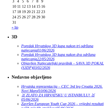
3
4
5
6
7
8
9
10
11
12
13
14
15
16
17
18
19
20
21
22
23
24
25
26
27
28
29
30
31
« lip
3D
Poredak Hrvatskog 3D kupa nakon tri održana
natjecanja
01/06/2026
Poredak Hrvatskog 3D kupa nakon dva održana
natjecanja
22/05/2026
Objavljen Natjecateljski pravilnik – SAVA 3D POKAL
(S3DP)
03/02/2026
Nedavno objavljeno
Hrvatska reprezentacija – CEC 3rd leg Croatia 2026.
Novi Marof
10/06/2026
🥇 ZLATO ZA HRVATSKU U ISTANBULU! 🥇
05/06/2026
Završen European Youth Cup 2026 – vrijedni rezultati