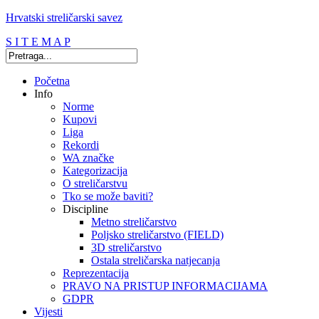
Hrvatski streličarski savez
S I T E M A P
Početna
Info
Norme
Kupovi
Liga
Rekordi
WA značke
Kategorizacija
O streličarstvu
Tko se može baviti?
Discipline
Metno streličarstvo
Poljsko streličarstvo (FIELD)
3D streličarstvo
Ostala streličarska natjecanja
Reprezentacija
PRAVO NA PRISTUP INFORMACIJAMA
GDPR
Vijesti