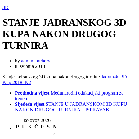
3D
STANJE JADRANSKOG 3D
KUPA NAKON DRUGOG
TURNIRA
by
admin_archery
8. svibnja 2018
Stanje Jadranskog 3D kupa nakon drugog turnira:
Jadranski 3D
Kup 2018_N2
Prethodna vijest
Međunarodni edukacijski program za
trenere
Sljedeća vijest
STANJE U JADRANSKOM 3D KUPU
NAKON DRUGOG TURNIRA – ISPRAVAK
kolovoz 2026
P
U
S
Č
P
S
N
1
2