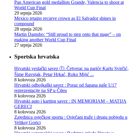
Pan American gold medallists Grande, Valencia to shoot at
World Cup Final
29 srpnja 2026
Mexico retains recurve crown as El Salvador shines in
compound
28 srpnja 2026
Martin Damsbo: “Still proud to step onto that stage” – on
making another World Cup Final
27 srpnja 2026
Sportska hrvatska
Hrvatski veslački savez ⓕ: Četverac na pariće Karlo Svirčić,
Šime Ravnjak, Petar Hrkać, Roko Mijić ...
8 kolovoza 2026
Hrvatski odbojkaški savez : Poraz od Japana naše U17
reprezentacije na SP u Čileu
8 kolovoza 2026
Hrvatski auto i karting savez : IN MEMORIAM – MATIJA
GERECI
8 kolovoza 2026
Zajednica osječkog sporta : Osječani traže i drugu pobjedu u
Velikoj Gorici
8 kolovoza 2026