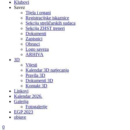
Klubovi
Savez
Tijela i organi
Registracijske iskaznice
Sekcija streličarskih sudaca
Sekcija ZHST treneri
Dokumenti
Zapisnici
Obrasci
Logo saveza
ARHIVA
3D
Vijesti
Kalendar 3D natjecanja
Pravila 3D
Dokumenti 3D
Kontakt 3D
Linkovi
Kalendar 2026.
Galerija
Fotogalerije
EGP 2023
objave
0