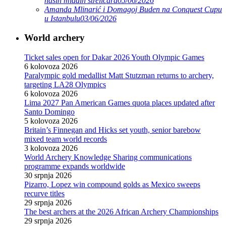
naših mladih streličara
05/06/2026
Amanda Mlinarić i Domagoj Buden na Conquest Cupu
u Istanbulu
03/06/2026
World archery
Ticket sales open for Dakar 2026 Youth Olympic Games
6 kolovoza 2026
Paralympic gold medallist Matt Stutzman returns to archery,
targeting LA28 Olympics
6 kolovoza 2026
Lima 2027 Pan American Games quota places updated after
Santo Domingo
5 kolovoza 2026
Britain’s Finnegan and Hicks set youth, senior barebow
mixed team world records
3 kolovoza 2026
World Archery Knowledge Sharing communications
programme expands worldwide
30 srpnja 2026
Pizarro, Lopez win compound golds as Mexico sweeps
recurve titles
29 srpnja 2026
The best archers at the 2026 African Archery Championships
29 srpnja 2026