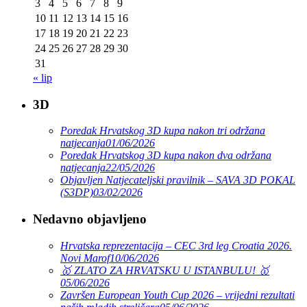
3
4
5
6
7
8
9
10
11
12
13
14
15
16
17
18
19
20
21
22
23
24
25
26
27
28
29
30
31
« lip
3D
Poredak Hrvatskog 3D kupa nakon tri održana
natjecanja
01/06/2026
Poredak Hrvatskog 3D kupa nakon dva održana
natjecanja
22/05/2026
Objavljen Natjecateljski pravilnik – SAVA 3D POKAL
(S3DP)
03/02/2026
Nedavno objavljeno
Hrvatska reprezentacija – CEC 3rd leg Croatia 2026.
Novi Marof
10/06/2026
🥇 ZLATO ZA HRVATSKU U ISTANBULU! 🥇
05/06/2026
Završen European Youth Cup 2026 – vrijedni rezultati