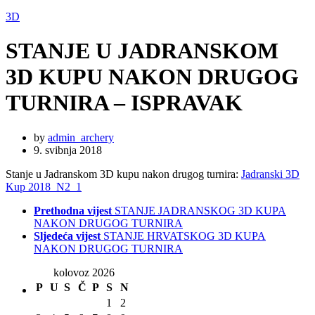
3D
STANJE U JADRANSKOM
3D KUPU NAKON DRUGOG
TURNIRA – ISPRAVAK
by
admin_archery
9. svibnja 2018
Stanje u Jadranskom 3D kupu nakon drugog turnira:
Jadranski 3D
Kup 2018_N2_1
Prethodna vijest
STANJE JADRANSKOG 3D KUPA
NAKON DRUGOG TURNIRA
Sljedeća vijest
STANJE HRVATSKOG 3D KUPA
NAKON DRUGOG TURNIRA
kolovoz 2026
P
U
S
Č
P
S
N
1
2