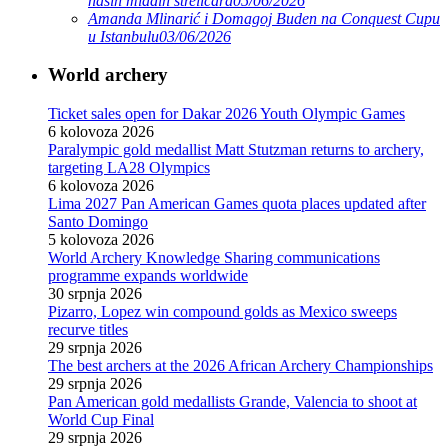
naših mladih streličara
05/06/2026
Amanda Mlinarić i Domagoj Buden na Conquest Cupu
u Istanbulu
03/06/2026
World archery
Ticket sales open for Dakar 2026 Youth Olympic Games
6 kolovoza 2026
Paralympic gold medallist Matt Stutzman returns to archery,
targeting LA28 Olympics
6 kolovoza 2026
Lima 2027 Pan American Games quota places updated after
Santo Domingo
5 kolovoza 2026
World Archery Knowledge Sharing communications
programme expands worldwide
30 srpnja 2026
Pizarro, Lopez win compound golds as Mexico sweeps
recurve titles
29 srpnja 2026
The best archers at the 2026 African Archery Championships
29 srpnja 2026
Pan American gold medallists Grande, Valencia to shoot at
World Cup Final
29 srpnja 2026