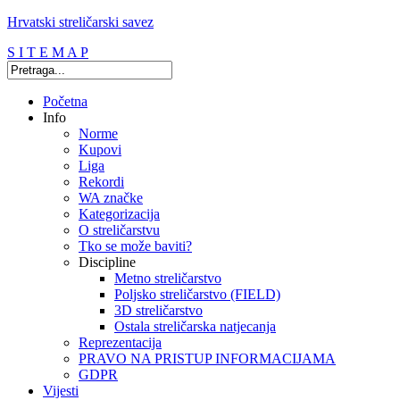
Hrvatski streličarski savez
S I T E M A P
Početna
Info
Norme
Kupovi
Liga
Rekordi
WA značke
Kategorizacija
O streličarstvu
Tko se može baviti?
Discipline
Metno streličarstvo
Poljsko streličarstvo (FIELD)
3D streličarstvo
Ostala streličarska natjecanja
Reprezentacija
PRAVO NA PRISTUP INFORMACIJAMA
GDPR
Vijesti