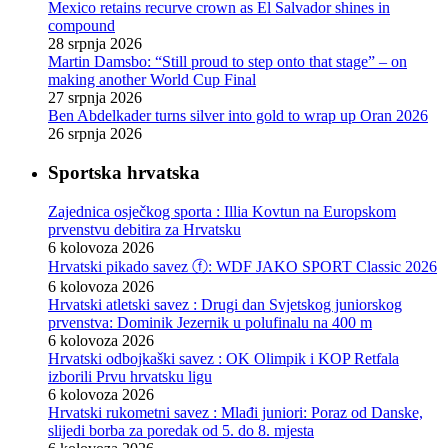
Mexico retains recurve crown as El Salvador shines in
compound
28 srpnja 2026
Martin Damsbo: “Still proud to step onto that stage” – on
making another World Cup Final
27 srpnja 2026
Ben Abdelkader turns silver into gold to wrap up Oran 2026
26 srpnja 2026
Sportska hrvatska
Zajednica osječkog sporta : Illia Kovtun na Europskom
prvenstvu debitira za Hrvatsku
6 kolovoza 2026
Hrvatski pikado savez ⓕ: WDF JAKO SPORT Classic 2026
6 kolovoza 2026
Hrvatski atletski savez : Drugi dan Svjetskog juniorskog
prvenstva: Dominik Jezernik u polufinalu na 400 m
6 kolovoza 2026
Hrvatski odbojkaški savez : OK Olimpik i KOP Retfala
izborili Prvu hrvatsku ligu
6 kolovoza 2026
Hrvatski rukometni savez : Mlađi juniori: Poraz od Danske,
slijedi borba za poredak od 5. do 8. mjesta