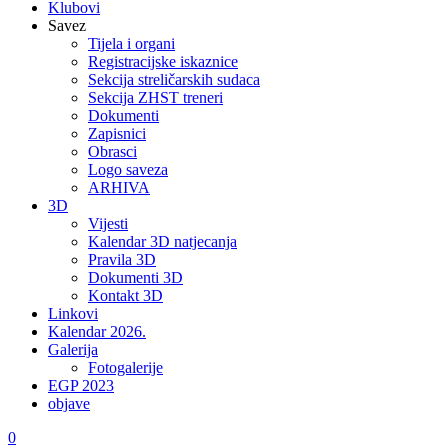
Klubovi
Savez
Tijela i organi
Registracijske iskaznice
Sekcija streličarskih sudaca
Sekcija ZHST treneri
Dokumenti
Zapisnici
Obrasci
Logo saveza
ARHIVA
3D
Vijesti
Kalendar 3D natjecanja
Pravila 3D
Dokumenti 3D
Kontakt 3D
Linkovi
Kalendar 2026.
Galerija
Fotogalerije
EGP 2023
objave
0