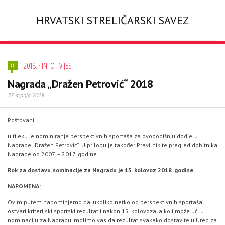
HRVATSKI STRELIČARSKI SAVEZ
2018.
·
INFO
·
VIJESTI
0
Nagrada „Dražen Petrović“ 2018
27. srpnja 2018
Poštovani,
u tijeku je nominiranje perspektivnih sportaša za ovogodišnju dodjelu
Nagrade „Dražen Petrović“. U prilogu je također Pravilnik te pregled dobitnika
Nagrade od 2007. – 2017. godine.
Rok za dostavu nominacije za Nagradu je
15. kolovoz 2018. godine
.
NAPOMENA:
Ovim putem napominjemo da, ukoliko netko od perspektivnih sportaša
ostvari kriterijski sportski rezultat i nakon 15. kolovoza, a koji može ući u
nominaciju za Nagradu, molimo vas da rezultat svakako dostavite u Ured za