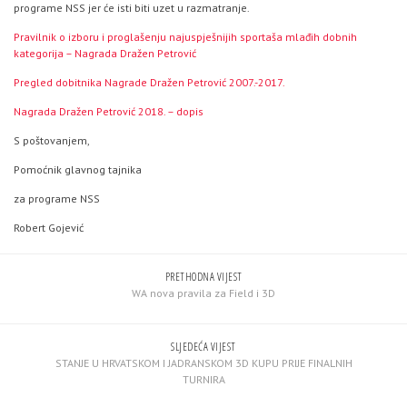
programe NSS jer će isti biti uzet u razmatranje.
Pravilnik o izboru i proglašenju najuspješnijih sportaša mlađih dobnih
kategorija – Nagrada Dražen Petrović
Pregled dobitnika Nagrade Dražen Petrović 2007.-2017.
Nagrada Dražen Petrović 2018. – dopis
S poštovanjem,
Pomoćnik glavnog tajnika
za programe NSS
Robert Gojević
PRETHODNA VIJEST
WA nova pravila za Field i 3D
SLJEDEĆA VIJEST
STANJE U HRVATSKOM I JADRANSKOM 3D KUPU PRIJE FINALNIH
TURNIRA