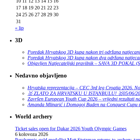
10
11
12
13
14
15
16
17
18
19
20
21
22
23
24
25
26
27
28
29
30
31
« lip
3D
Poredak Hrvatskog 3D kupa nakon tri održana natjecan
Poredak Hrvatskog 3D kupa nakon dva održana natjeca
Objavljen Natjecateljski pravilnik – SAVA 3D POKAL 
Nedavno objavljeno
Hrvatska reprezentacija – CEC 3rd leg Croatia 2026. N
🥇 ZLATO ZA HRVATSKU U ISTANBULU! 🥇
05/06/2
Završen European Youth Cup 2026 – vrijedni rezultati na
Amanda Mlinarić i Domagoj Buden na Conquest Cupu u
World archery
Ticket sales open for Dakar 2026 Youth Olympic Games
6 kolovoza 2026
Paralympic gold medallist Matt Stutzman returns to archery, t