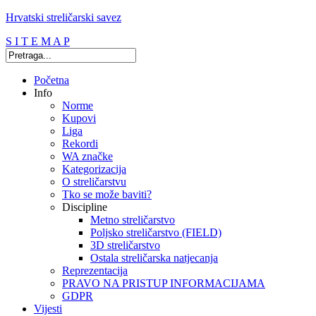
Hrvatski streličarski savez
S I T E M A P
Početna
Info
Norme
Kupovi
Liga
Rekordi
WA značke
Kategorizacija
O streličarstvu
Tko se može baviti?
Discipline
Metno streličarstvo
Poljsko streličarstvo (FIELD)
3D streličarstvo
Ostala streličarska natjecanja
Reprezentacija
PRAVO NA PRISTUP INFORMACIJAMA
GDPR
Vijesti