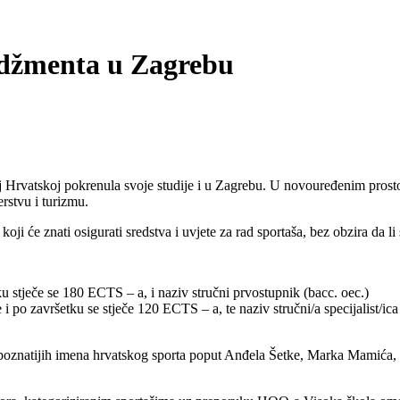
džmenta u Zagrebu
oj Hrvatskoj pokrenula svoje studije i u Zagrebu. U novouređenim pro
stvu i turizmu.
oji će znati osigurati sredstva i uvjete za rad sportaša, bez obzira da l
ku stječe se 180 ECTS – a, i naziv stručni prvostupnik (bacc. oec.)
ne i po završetku se stječe 120 ECTS – a, te naziv stručni/a specijalist/i
oznatijih imena hrvatskog sporta poput Anđela Šetke, Marka Mamića, 