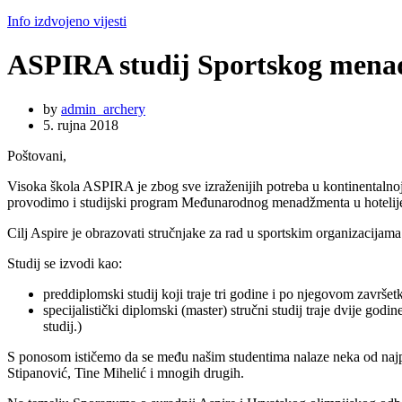
Info izdvojeno vijesti
ASPIRA studij Sportskog mena
by
admin_archery
5. rujna 2018
Poštovani,
Visoka škola ASPIRA je zbog sve izraženijih potreba u kontinentaln
provodimo i studijski program Međunarodnog menadžmenta u hotelijer
Cilj Aspire je obrazovati stručnjake za rad u sportskim organizacijama k
Studij se izvodi kao:
preddiplomski studij koji traje tri godine i po njegovom završet
specijalistički diplomski (master) stručni studij traje dvije godi
studij.)
S ponosom ističemo da se među našim studentima nalaze neka od najp
Stipanović, Tine Mihelić i mnogih drugih.