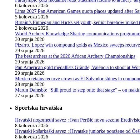
6 kolovoza 2026
Lima 2027 Pan American Games quota places updated after S
5 kolovoza 2026
Britain’s Finnegan and Hicks set youth, senior barebow mixed 
3 kolovoza 2026
World Archery Knowledge Sharing communications programm
30 srpnja 2026
Pizarro, Lopez win compound golds as Mexico sweeps recurve t
29 srpnja 2026
The best archers at the 2026 African Archery Championships
29 srpnja 2026
Pan American gold medallists Grande, Valencia to shoot at Wo
29 srpnja 2026
Mexico retains recurve crown as El Salvador shines in compou
28 srpnja 2026
Martin Damsbo: “Still proud to step onto that stage” – on mak
27 srpnja 2026
Sportska hrvatska
Hrvatski nogometni savez : Ivan Perišić novu sezonu Eredivisie
8 kolovoza 2026
Hrvatski košarkaški savez : Hrvatske juniorke poražene od Češke
8 kolovoza 2026