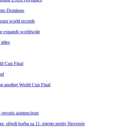
anto Domingo
team world records
e expands worldwide
itles
rld Cup Final
nd
ing another World Cup Final
 otvorio asistencijom
, slijedi borba za 11. mjesto protiv Slovenije