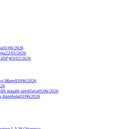
ja
01/06/2026
nja
22/05/2026
(S3DP)
03/02/2026
ovi Marof
10/06/2026
026
ših mladih streličara
05/06/2026
 Istanbulu
03/06/2026
argeting LA28 Olympics