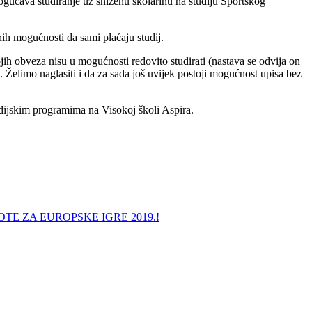
ućava studiranje uz sniženu školarinu na studiju Sportskog
nih mogućnosti da sami plaćaju studij.
ojih obveza nisu u mogućnosti redovito studirati (nastava se odvija on
). Želimo naglasiti i da za sada još uvijek postoji mogućnost upisa bez
dijskim programima na Visokoj školi Aspira.
TE ZA EUROPSKE IGRE 2019.!