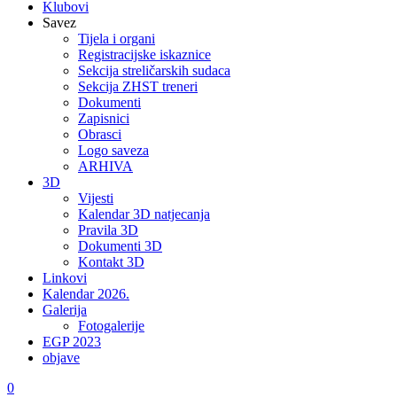
Klubovi
Savez
Tijela i organi
Registracijske iskaznice
Sekcija streličarskih sudaca
Sekcija ZHST treneri
Dokumenti
Zapisnici
Obrasci
Logo saveza
ARHIVA
3D
Vijesti
Kalendar 3D natjecanja
Pravila 3D
Dokumenti 3D
Kontakt 3D
Linkovi
Kalendar 2026.
Galerija
Fotogalerije
EGP 2023
objave
0