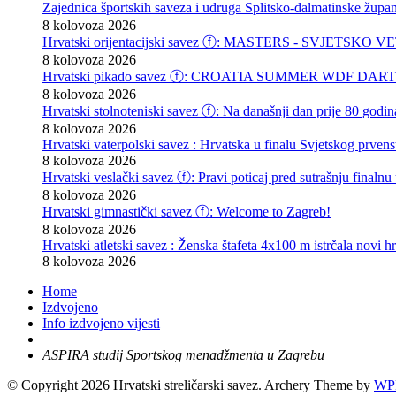
Zajednica športskih saveza i udruga Splitsko-dalmatin
8 kolovoza 2026
Hrvatski orijentacijski savez ⓕ: MASTERS - SVJET
8 kolovoza 2026
Hrvatski pikado savez ⓕ: CROATIA SUMMER WDF DARTS F
8 kolovoza 2026
Hrvatski stolnoteniski savez ⓕ: Na današnji dan prije 80 godin
8 kolovoza 2026
Hrvatski vaterpolski savez : Hrvatska u finalu Svjetskog prvens
8 kolovoza 2026
Hrvatski veslački savez ⓕ: Pravi poticaj pred sutrašnju finalnu
8 kolovoza 2026
Hrvatski gimnastički savez ⓕ: Welcome to Zagreb!
8 kolovoza 2026
Hrvatski atletski savez : Ženska štafeta 4x100 m istrčala novi hr
8 kolovoza 2026
Home
Izdvojeno
Info izdvojeno vijesti
ASPIRA studij Sportskog menadžmenta u Zagrebu
© Copyright 2026 Hrvatski streličarski savez.
Archery Theme by
WPB