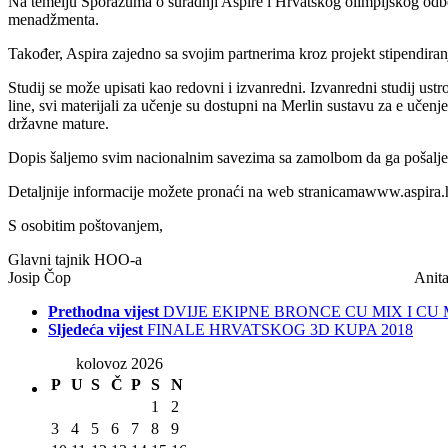
Na temelju Sporazuma o suradnji Aspire i Hrvatskog olimpijskog odb
menadžmenta.
Također, Aspira zajedno sa svojim partnerima kroz projekt stipendiran
Studij se može upisati kao redovni i izvanredni. Izvanredni studij ust
line, svi materijali za učenje su dostupni na Merlin sustavu za e učenj
državne mature.
Dopis šaljemo svim nacionalnim savezima sa zamolbom da ga pošaljet
Detaljnije informacije možete pronaći na web stranicamawww.aspira.h
S osobitim poštovanjem,
Glavni tajnik HOO-a v.d.
Josip Čop Anita Grubišić, mag. 
Prethodna vijest
DVIJE EKIPNE BRONCE CU MIX I CU
Sljedeća vijest
FINALE HRVATSKOG 3D KUPA 2018
kolovoz 2026
P
U
S
Č
P
S
N
1
2
3
4
5
6
7
8
9