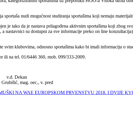
ora, kategoriziranim sportašima uz preporuku HOO-a Visoka škola omog
ja sportaša nudi mogućnost studiranja sportašima koji nemaju materijal
rojen je tako da je nastava prilagođena aktivnim sportašima koji zbog sv
e, a nastavnici su dostupni za sve informacije preko on line konzultacija
e svim klubovima, odnosno sportašima kako bi imali informaciju o stu
r ili na tel. 01/6446 360, mob. 099/333-2009.
 Dekan
oec., v. pred
 MUŠKI NA WAE EUROPSKOM PRVENSTVU 2018. I DVIJE KVO