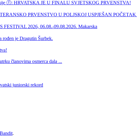
ske županije ⓕ: HRVATSKA JE U FINALU SVJETSKOG PRVENSTVA!
SKO VETERANSKO PRVENSTVO U POLJSKOJ USPJEŠAN POČETAK .
ESTIVAL 2026, 06.08.-09.08.2026. Makarska
a rođen je Dragutin Šurbek.
tva!
 utrku članovima osmerca dala ...
vatski juniorski rekord
andit
.