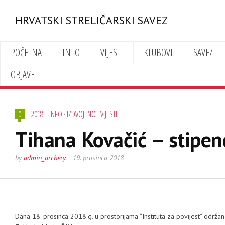
HRVATSKI STRELIČARSKI SAVEZ
POČETNA
INFO
VIJESTI
KLUBOVI
SAVEZ
OBJAVE
2018.
·
INFO
·
IZDVOJENO
·
VIJESTI
0
Tihana Kovačić – stipend
by
admin_archery
19. prosinca 2018
Dana 18. prosinca 2018.g. u prostorijama “Instituta za povijest” održa