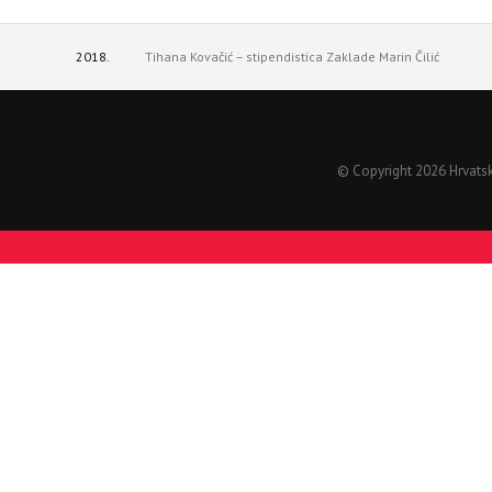
2018.
Tihana Kovačić – stipendistica Zaklade Marin Čilić
© Copyright 2026 Hrvatski