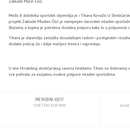
Zaklade Marin Čilić.
Među 8 dobitnika sportskih stipendija je i Tihana Kovačić iz Streličars
projekt Zaklade Mladen Čilić je namijenjen darovitim mladim sportašim
školama, a kojima je potrebna dodatna potpora kako bi u potpunosti raz
Tihana je stipendiju zaslužila dosadašnjim radom i postignutim rezulta
dodatni poticaj da i dalje marljivo trenira i napreduje.
U ime Hrvatskog streličarskog saveza čestitamo Tihani na dobivenoj sti
sve pohvale za inicijativu ovakve potpore mladim sportašima.
PRETHODNA VIJEST
SVJETSKI KUP RIM
česti