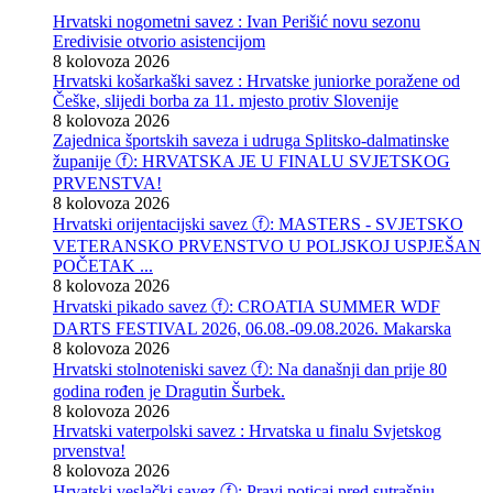
Hrvatski nogometni savez : Ivan Perišić novu sezonu
Eredivisie otvorio asistencijom
8 kolovoza 2026
Hrvatski košarkaški savez : Hrvatske juniorke poražene od
Češke, slijedi borba za 11. mjesto protiv Slovenije
8 kolovoza 2026
Zajednica športskih saveza i udruga Splitsko-dalmatinske
županije ⓕ: HRVATSKA JE U FINALU SVJETSKOG
PRVENSTVA!
8 kolovoza 2026
Hrvatski orijentacijski savez ⓕ: MASTERS - SVJETSKO
VETERANSKO PRVENSTVO U POLJSKOJ USPJEŠAN
POČETAK ...
8 kolovoza 2026
Hrvatski pikado savez ⓕ: CROATIA SUMMER WDF
DARTS FESTIVAL 2026, 06.08.-09.08.2026. Makarska
8 kolovoza 2026
Hrvatski stolnoteniski savez ⓕ: Na današnji dan prije 80
godina rođen je Dragutin Šurbek.
8 kolovoza 2026
Hrvatski vaterpolski savez : Hrvatska u finalu Svjetskog
prvenstva!
8 kolovoza 2026
Hrvatski veslački savez ⓕ: Pravi poticaj pred sutrašnju