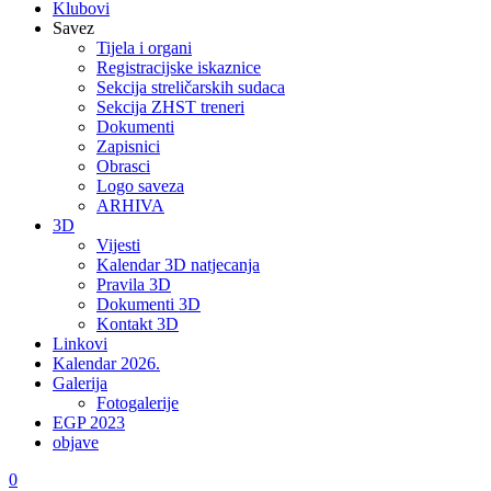
Klubovi
Savez
Tijela i organi
Registracijske iskaznice
Sekcija streličarskih sudaca
Sekcija ZHST treneri
Dokumenti
Zapisnici
Obrasci
Logo saveza
ARHIVA
3D
Vijesti
Kalendar 3D natjecanja
Pravila 3D
Dokumenti 3D
Kontakt 3D
Linkovi
Kalendar 2026.
Galerija
Fotogalerije
EGP 2023
objave
0