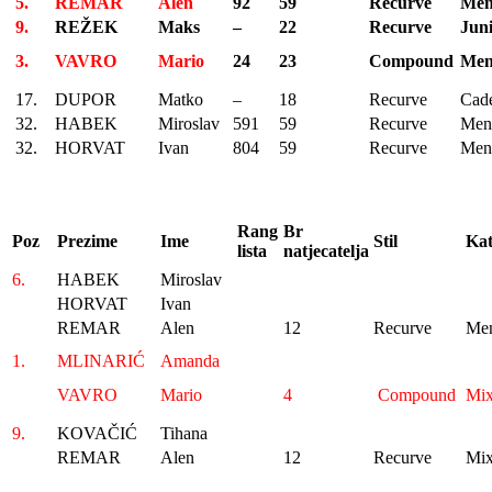
5.
REMAR
Alen
92
59
Recurve
Me
9.
REŽEK
Maks
–
22
Recurve
Jun
3.
VAVRO
Mario
24
23
Compound
Me
17.
DUPOR
Matko
–
18
Recurve
Cad
32.
HABEK
Miroslav
591
59
Recurve
Men
32.
HORVAT
Ivan
804
59
Recurve
Men
Rang
Br
Poz
Prezime
Ime
Stil
Ka
lista
natjecatelja
6.
HABEK
Miroslav
HORVAT
Ivan
REMAR
Alen
12
Recurve
Me
1.
MLINARIĆ
Amanda
VAVRO
Mario
4
Compound
Mi
9.
KOVAČIĆ
Tihana
REMAR
Alen
12
Recurve
Mi