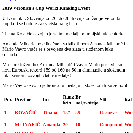
2019 Veronica’s Cup World Ranking Event
U Kamniku, Slovenija od 26. do 28. travnja održan je Veronikin
kup koji se boduje za svjetsku rang listu.
Tihana Kovačić osvojila je zlatnu medalju olimpijski luk seniorke.
Amanda Mlinarić pojedinačno i sa Mix timom Amanda Mlinarić i
Mario Vavro vraća se s osvojena dva zlata u složenom luku
seniorke!
Mix tim složeni luk Amanda Mlinarić i Vavro Mario postavili su
novi Europski rekord 159 od 160 na 50 m eliminacije u složenom
luku seniori i osvojili zlatne medalje!
Mario Vavro osvojio je brončanu medalju u složenom luku seniori!
Rang
Br
Poz
Prezime
Ime
Stil
Kat
lista
natjecatelja
1.
KOVAČIĆ
Tihana
137
35
Recurve
Wo
1.
MLINARIĆ
Amanda
20
10
Compound
Wo