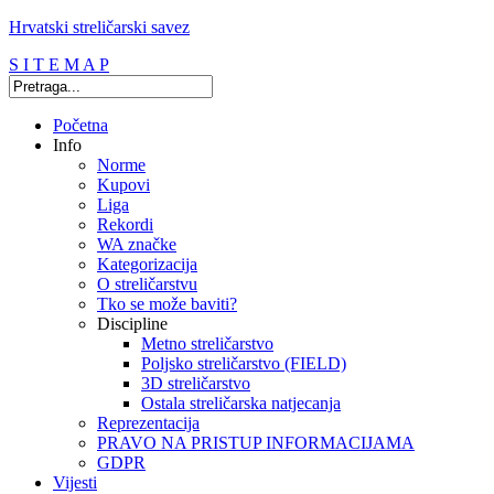
Hrvatski streličarski savez
S I T E M A P
Početna
Info
Norme
Kupovi
Liga
Rekordi
WA značke
Kategorizacija
O streličarstvu
Tko se može baviti?
Discipline
Metno streličarstvo
Poljsko streličarstvo (FIELD)
3D streličarstvo
Ostala streličarska natjecanja
Reprezentacija
PRAVO NA PRISTUP INFORMACIJAMA
GDPR
Vijesti