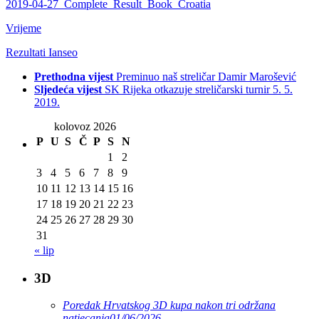
2019-04-27_Complete_Result_Book_Croatia
Vrijeme
Rezultati Ianseo
Prethodna vijest
Preminuo naš streličar Damir Marošević
Sljedeća vijest
SK Rijeka otkazuje streličarski turnir 5. 5.
2019.
kolovoz 2026
P
U
S
Č
P
S
N
1
2
3
4
5
6
7
8
9
10
11
12
13
14
15
16
17
18
19
20
21
22
23
24
25
26
27
28
29
30
31
« lip
3D
Poredak Hrvatskog 3D kupa nakon tri održana
natjecanja
01/06/2026