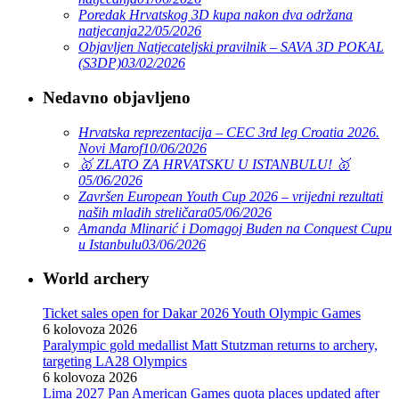
Poredak Hrvatskog 3D kupa nakon dva održana
natjecanja
22/05/2026
Objavljen Natjecateljski pravilnik – SAVA 3D POKAL
(S3DP)
03/02/2026
Nedavno objavljeno
Hrvatska reprezentacija – CEC 3rd leg Croatia 2026.
Novi Marof
10/06/2026
🥇 ZLATO ZA HRVATSKU U ISTANBULU! 🥇
05/06/2026
Završen European Youth Cup 2026 – vrijedni rezultati
naših mladih streličara
05/06/2026
Amanda Mlinarić i Domagoj Buden na Conquest Cupu
u Istanbulu
03/06/2026
World archery
Ticket sales open for Dakar 2026 Youth Olympic Games
6 kolovoza 2026
Paralympic gold medallist Matt Stutzman returns to archery,
targeting LA28 Olympics
6 kolovoza 2026
Lima 2027 Pan American Games quota places updated after