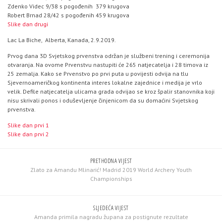
Zdenko Videc 9/38 s pogođenih 379 krugova
Robert Brnad 28/42 s pogođenih 459 krugova
Slike dan drugi
Lac La Biche, Alberta, Kanada, 2.9.2019.
Prvog dana 3D Svjetskog prvenstva održan je službeni trening i ceremonija
otvaranja. Na ovome Prvenstvu nastupiti će 265 natjecatelja i 28 timova iz
25 zemalja. Kako se Prvenstvo po prvi puta u povijesti odvija na tlu
Sjevernoameričkog kontinenta interes lokalne zajednice i medija je vrlo
velik. Defile natjecatelja ulicama grada odvijao se kroz špalir stanovnika koji
nisu skrivali ponos i oduševljenje činjenicom da su domaćini Svjetskog
prvenstva.
Slike dan prvi 1
Slike dan prvi 2
PRETHODNA VIJEST
Zlato za Amandu Mlinarić! Madrid 2019 World Archery Youth
Championships
SLJEDEĆA VIJEST
Amanda primila nagradu župana za postignute rezultate