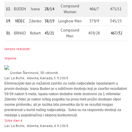
Compound
12.
BUDEN
Ivana
28/14
466/7
475/11
Women
19.
VIDEC
Zdenko
38/19
Longbow Men
379/9
345/25
Compound
31.
BRNAD
Robert
43/21
459/28
467/32
Men
Ianseo rezultati
Vrijeme
Gordan Števinović, 3D izbornik
Lac La Biche, Alberta, Kanada, 5.9.2019.
Eliminacijski dan je nažalost završio za naše natjecatelje ispadanjem u
prvom dvoboju. Ivana Buden je u odličnom dvoboju koji je završio rezultatom
59:59 nakon 6 meta, ispala nakon dodatne mete doslovno za 1 milimetar.
Zdenko Videc je nakon lošeg pogotka na prvoj meti pružio dostojan otpor
svome protivniku, ali je razlika bila prevelika da bi se rezultat mogao
preokrenuti u korist našeg natjecatelja. Sutra su na rasporedu dvoboji za
medalje u pojedinačnoj i ekipnoj konkurenciji.
Slike dan 4
Lac La Biche, Alberta, Kanada, 4.9.2019.