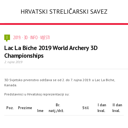
HRVATSKI STRELIČARSKI SAVEZ
2019.
·
3D
·
INFO
·
VIJESTI
0
Lac La Biche 2019 World Archery 3D
Championships
2. rujna 2019
3D Svjetsko prvenstvo održava se od 2. do 7. rujna 2019. u Lac La Biche,
Kanada.
Predstavnici u Hrvatskoj reprezentaciji su:
Br.
I dan
II dan
Poz.
Prezime
Stil
Ime
natj./drž.
kval.
kval.