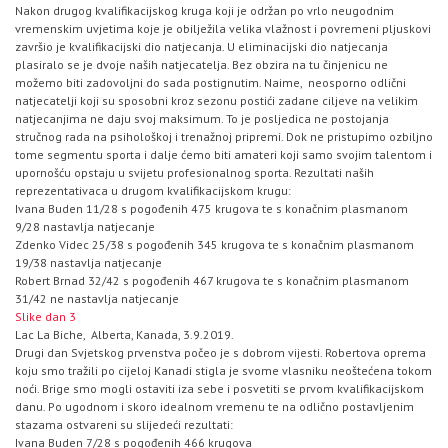
Nakon drugog kvalifikacijskog kruga koji je održan po vrlo neugodnim
vremenskim uvjetima koje je obilježila velika vlažnost i povremeni pljuskovi
završio je kvalifikacijski dio natjecanja. U eliminacijski dio natjecanja
plasiralo se je dvoje naših natjecatelja. Bez obzira na tu činjenicu ne
možemo biti zadovoljni do sada postignutim. Naime, neosporno odlični
natjecatelji koji su sposobni kroz sezonu postići zadane ciljeve na velikim
natjecanjima ne daju svoj maksimum. To je posljedica ne postojanja
stručnog rada na psihološkoj i trenažnoj pripremi. Dok ne pristupimo ozbiljno
tome segmentu sporta i dalje ćemo biti amateri koji samo svojim talentom i
upornošću opstaju u svijetu profesionalnog sporta. Rezultati naših
reprezentativaca u drugom kvalifikacijskom krugu:
Ivana Buden 11/28 s pogođenih 475 krugova te s konačnim plasmanom
9/28 nastavlja natjecanje
Zdenko Videc 25/38 s pogođenih 345 krugova te s konačnim plasmanom
19/38 nastavlja natjecanje
Robert Brnad 32/42 s pogođenih 467 krugova te s konačnim plasmanom
31/42 ne nastavlja natjecanje
Slike dan 3
Lac La Biche, Alberta, Kanada, 3.9.2019.
Drugi dan Svjetskog prvenstva počeo je s dobrom vijesti. Robertova oprema
koju smo tražili po cijeloj Kanadi stigla je svome vlasniku neoštećena tokom
noći. Brige smo mogli ostaviti iza sebe i posvetiti se prvom kvalifikacijskom
danu. Po ugodnom i skoro idealnom vremenu te na odlično postavljenim
stazama ostvareni su slijedeći rezultati:
Ivana Buden 7/28 s pogođenih 466 krugova