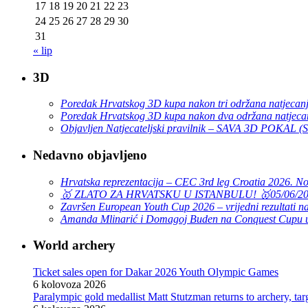
17
18
19
20
21
22
23
24
25
26
27
28
29
30
31
« lip
3D
Poredak Hrvatskog 3D kupa nakon tri održana natjecan
Poredak Hrvatskog 3D kupa nakon dva održana natjeca
Objavljen Natjecateljski pravilnik – SAVA 3D POKAL 
Nedavno objavljeno
Hrvatska reprezentacija – CEC 3rd leg Croatia 2026. N
🥇 ZLATO ZA HRVATSKU U ISTANBULU! 🥇
05/06/2
Završen European Youth Cup 2026 – vrijedni rezultati na
Amanda Mlinarić i Domagoj Buden na Conquest Cupu u
World archery
Ticket sales open for Dakar 2026 Youth Olympic Games
6 kolovoza 2026
Paralympic gold medallist Matt Stutzman returns to archery, t