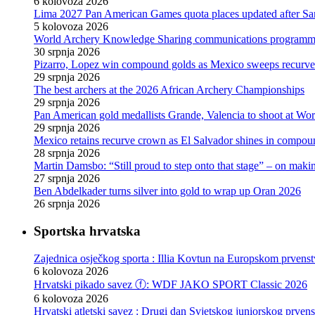
6 kolovoza 2026
Lima 2027 Pan American Games quota places updated after S
5 kolovoza 2026
World Archery Knowledge Sharing communications programm
30 srpnja 2026
Pizarro, Lopez win compound golds as Mexico sweeps recurve t
29 srpnja 2026
The best archers at the 2026 African Archery Championships
29 srpnja 2026
Pan American gold medallists Grande, Valencia to shoot at Wo
29 srpnja 2026
Mexico retains recurve crown as El Salvador shines in compou
28 srpnja 2026
Martin Damsbo: “Still proud to step onto that stage” – on mak
27 srpnja 2026
Ben Abdelkader turns silver into gold to wrap up Oran 2026
26 srpnja 2026
Sportska hrvatska
Zajednica osječkog sporta : Illia Kovtun na Europskom prvenst
6 kolovoza 2026
Hrvatski pikado savez ⓕ: WDF JAKO SPORT Classic 2026
6 kolovoza 2026
Hrvatski atletski savez : Drugi dan Svjetskog juniorskog prven