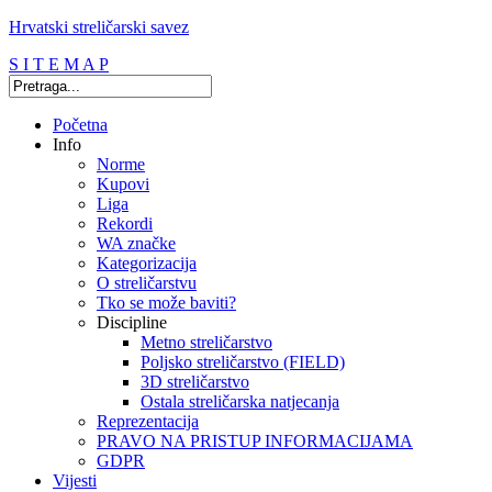
Hrvatski streličarski savez
S I T E M A P
Početna
Info
Norme
Kupovi
Liga
Rekordi
WA značke
Kategorizacija
O streličarstvu
Tko se može baviti?
Discipline
Metno streličarstvo
Poljsko streličarstvo (FIELD)
3D streličarstvo
Ostala streličarska natjecanja
Reprezentacija
PRAVO NA PRISTUP INFORMACIJAMA
GDPR
Vijesti