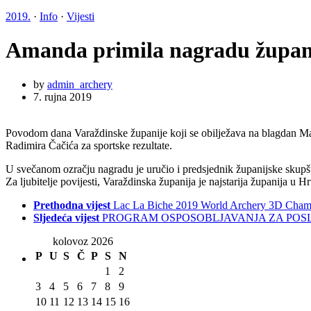
2019.
·
Info
·
Vijesti
Amanda primila nagradu župana 
by
admin_archery
7. rujna 2019
Povodom dana Varaždinske županije koji se obilježava na blagdan M
Radimira Čačića za sportske rezultate.
U svečanom ozračju nagradu je uručio i predsjednik županijske skupšt
Za ljubitelje povijesti, Varaždinska županija je najstarija županija u 
Prethodna vijest
Lac La Biche 2019 World Archery 3D Cham
Sljedeća vijest
PROGRAM OSPOSOBLJAVANJA ZA POS
kolovoz 2026
P
U
S
Č
P
S
N
1
2
3
4
5
6
7
8
9
10
11
12
13
14
15
16