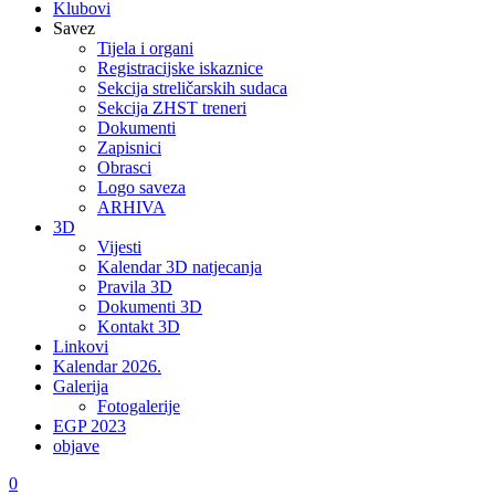
Klubovi
Savez
Tijela i organi
Registracijske iskaznice
Sekcija streličarskih sudaca
Sekcija ZHST treneri
Dokumenti
Zapisnici
Obrasci
Logo saveza
ARHIVA
3D
Vijesti
Kalendar 3D natjecanja
Pravila 3D
Dokumenti 3D
Kontakt 3D
Linkovi
Kalendar 2026.
Galerija
Fotogalerije
EGP 2023
objave
0