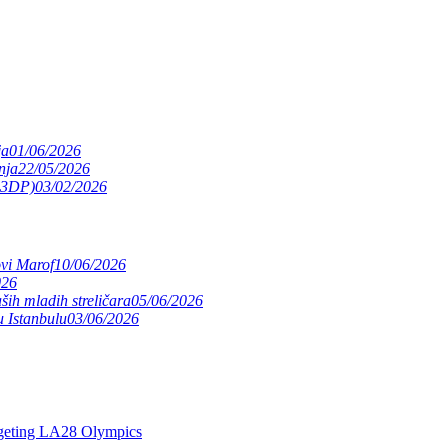
ja
01/06/2026
nja
22/05/2026
(S3DP)
03/02/2026
ovi Marof
10/06/2026
026
ših mladih streličara
05/06/2026
 Istanbulu
03/06/2026
argeting LA28 Olympics