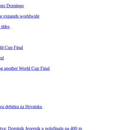
anto Domingo
e expands worldwide
itles
rld Cup Final
nd
ing another World Cup Final
vu debitira za Hrvatsku
stva: Dominik Jezernik u polufinalu na 400 m