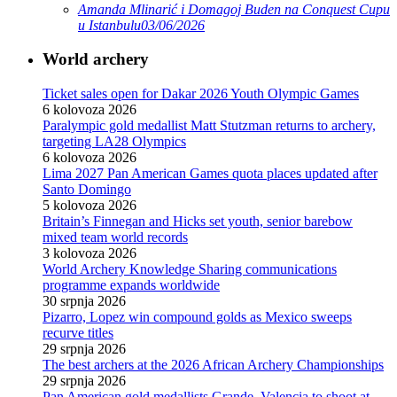
Amanda Mlinarić i Domagoj Buden na Conquest Cupu
u Istanbulu
03/06/2026
World archery
Ticket sales open for Dakar 2026 Youth Olympic Games
6 kolovoza 2026
Paralympic gold medallist Matt Stutzman returns to archery,
targeting LA28 Olympics
6 kolovoza 2026
Lima 2027 Pan American Games quota places updated after
Santo Domingo
5 kolovoza 2026
Britain’s Finnegan and Hicks set youth, senior barebow
mixed team world records
3 kolovoza 2026
World Archery Knowledge Sharing communications
programme expands worldwide
30 srpnja 2026
Pizarro, Lopez win compound golds as Mexico sweeps
recurve titles
29 srpnja 2026
The best archers at the 2026 African Archery Championships
29 srpnja 2026
Pan American gold medallists Grande, Valencia to shoot at