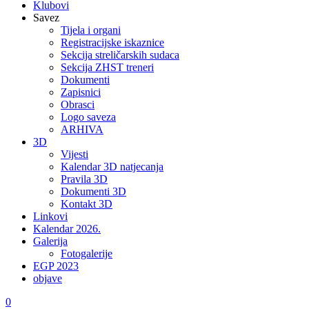
Klubovi
Savez
Tijela i organi
Registracijske iskaznice
Sekcija streličarskih sudaca
Sekcija ZHST treneri
Dokumenti
Zapisnici
Obrasci
Logo saveza
ARHIVA
3D
Vijesti
Kalendar 3D natjecanja
Pravila 3D
Dokumenti 3D
Kontakt 3D
Linkovi
Kalendar 2026.
Galerija
Fotogalerije
EGP 2023
objave
0