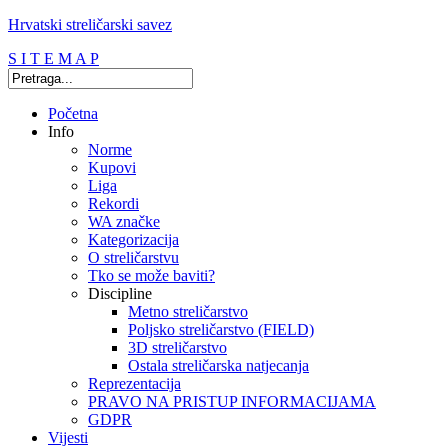
Hrvatski streličarski savez
S I T E M A P
Početna
Info
Norme
Kupovi
Liga
Rekordi
WA značke
Kategorizacija
O streličarstvu
Tko se može baviti?
Discipline
Metno streličarstvo
Poljsko streličarstvo (FIELD)
3D streličarstvo
Ostala streličarska natjecanja
Reprezentacija
PRAVO NA PRISTUP INFORMACIJAMA
GDPR
Vijesti