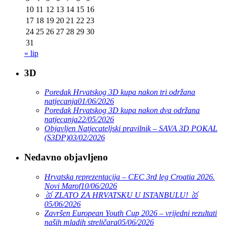
10
11
12
13
14
15
16
17
18
19
20
21
22
23
24
25
26
27
28
29
30
31
« lip
3D
Poredak Hrvatskog 3D kupa nakon tri održana
natjecanja
01/06/2026
Poredak Hrvatskog 3D kupa nakon dva održana
natjecanja
22/05/2026
Objavljen Natjecateljski pravilnik – SAVA 3D POKAL
(S3DP)
03/02/2026
Nedavno objavljeno
Hrvatska reprezentacija – CEC 3rd leg Croatia 2026.
Novi Marof
10/06/2026
🥇 ZLATO ZA HRVATSKU U ISTANBULU! 🥇
05/06/2026
Završen European Youth Cup 2026 – vrijedni rezultati
naših mladih streličara
05/06/2026