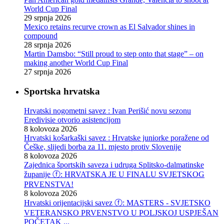
World Cup Final
29 srpnja 2026
Mexico retains recurve crown as El Salvador shines in
compound
28 srpnja 2026
Martin Damsbo: “Still proud to step onto that stage” – on
making another World Cup Final
27 srpnja 2026
Sportska hrvatska
Hrvatski nogometni savez : Ivan Perišić novu sezonu
Eredivisie otvorio asistencijom
8 kolovoza 2026
Hrvatski košarkaški savez : Hrvatske juniorke poražene od
Češke, slijedi borba za 11. mjesto protiv Slovenije
8 kolovoza 2026
Zajednica športskih saveza i udruga Splitsko-dalmatinske
županije ⓕ: HRVATSKA JE U FINALU SVJETSKOG
PRVENSTVA!
8 kolovoza 2026
Hrvatski orijentacijski savez ⓕ: MASTERS - SVJETSKO
VETERANSKO PRVENSTVO U POLJSKOJ USPJEŠAN
POČETAK ...