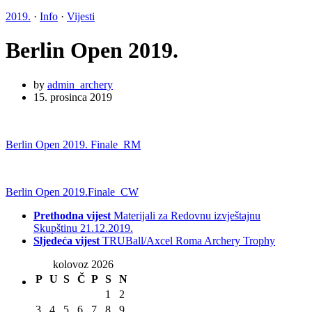
2019.
·
Info
·
Vijesti
Berlin Open 2019.
by
admin_archery
15. prosinca 2019
Berlin Open 2019. Finale_RM
Berlin Open 2019.Finale_CW
Prethodna vijest
Materijali za Redovnu izvještajnu
Skupštinu 21.12.2019.
Sljedeća vijest
TRUBall/Axcel Roma Archery Trophy
kolovoz 2026
P
U
S
Č
P
S
N
1
2
3
4
5
6
7
8
9