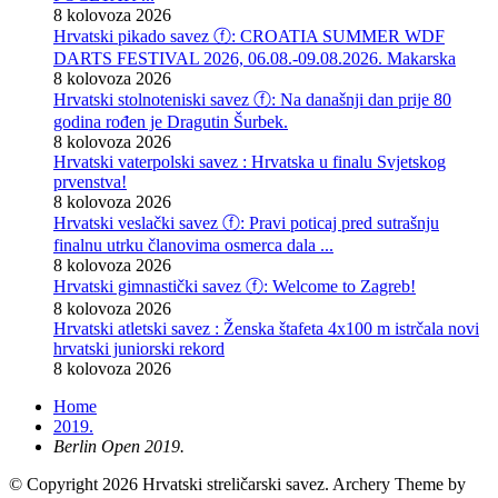
8 kolovoza 2026
Hrvatski pikado savez ⓕ: CROATIA SUMMER WDF
DARTS FESTIVAL 2026, 06.08.-09.08.2026. Makarska
8 kolovoza 2026
Hrvatski stolnoteniski savez ⓕ: Na današnji dan prije 80
godina rođen je Dragutin Šurbek.
8 kolovoza 2026
Hrvatski vaterpolski savez : Hrvatska u finalu Svjetskog
prvenstva!
8 kolovoza 2026
Hrvatski veslački savez ⓕ: Pravi poticaj pred sutrašnju
finalnu utrku članovima osmerca dala ...
8 kolovoza 2026
Hrvatski gimnastički savez ⓕ: Welcome to Zagreb!
8 kolovoza 2026
Hrvatski atletski savez : Ženska štafeta 4x100 m istrčala novi
hrvatski juniorski rekord
8 kolovoza 2026
Home
2019.
Berlin Open 2019.
© Copyright 2026 Hrvatski streličarski savez.
Archery Theme by