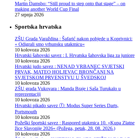
Martin Damsbo: “Still proud to step onto that stage” – on
making another World Cup Final
27 srpnja 2026
Sportska hrvatska
ZŠU Grada Varaždina : Šafarić nakon pobjede u Koprivnici:
« Odigrali smo vrhunsku utakmicu«
10 kolovoza 2026
Hrvatski šahovski savez : I. Hrvatska šahovska liga za juniore
10 kolovoza 2026
Hrvatski judo savez : NENAD VRBANEC SVJETSKI
PRVAK, MATEO HOLJEVAC BRONČANI NA
SVJETSKOM PRVENSTVU U ŠVEDSKOJ
10 kolovoza 2026
ZŠU grada Vukovara : Manda Braje i Saša Turukalo u
reprezentaciji
10 kolovoza 2026
Hrvatski pikado savez ⓕ: Modus Super Series Darts,
Portsmouth
10 kolovoza 2026
Požeški športski savez : Raspored utakmica 10. »Kupa Zlatne
žice Slavonije 2026« (Požega, petak, 28. 08. 2026.)
10 kolovoza 2026