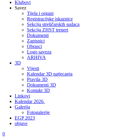
Klubovi
Savez
Tijela i organi
Registracijske iskaznice
Sekcija streličarskih sudaca
Sekcija ZHST treneri
Dokumenti
Zapisnici
Obrasci
Logo saveza
ARHIVA
3D
Vijesti
Kalendar 3D natjecanja
Pravila 3D
Dokumenti 3D
Kontakt 3D
Linkovi
Kalendar 2026.
Galerija
Fotogalerije
EGP 2023
objave
0