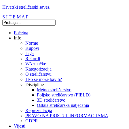
Hrvatski streličarski savez
S I T E M A P
Početna
Info
Norme
Kupovi
Liga
Rekordi
WA značke
Kategorizacija
O streličarstvu
Tko se može baviti?
Discipline
Metno streličarstvo
Poljsko streličarstvo (FIELD)
3D streličarstvo
Ostala streličarska natjecanja
Reprezentacija
PRAVO NA PRISTUP INFORMACIJAMA
GDPR
Vijesti