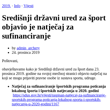
2019.
·
Info
·
Vijesti
Središnji državni ured za šport
objavio je natječaj za
sufinanciranje
by
admin_archery
24. prosinca 2019
Poštovani,
obavještavamo kako je Središnji državni ured za šport dana 23.
prosinca 2019. godine na svojoj mrežnoj stranici objavio natječaj na
koji se mogu prijaviti pravne osobe iz sustava sporta, udruge.
Natječaj za sufinanciranje športskih programa poticanja
lokalnog športa i športskih natjecanja u 2020. godini
https://sdus.gov.hr/vijesti/raspisan-natjecaj-za-sufinanciranje-
sportskih-programa-poticanja-lokalnog-sporta-i-sportskih-
natjecanja-u-2020-godini/1167