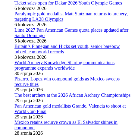
Ticket sales open for Dakar 2026 Youth Olympic Games
6 kolovoza 2026
Paralympic gold medallist Matt Stutzman returns to archery,
targeting LA28 Olympics
6 kolovoza 2026
Lima 2027 Pan American Games quota places updated after
Santo Domingo
5 kolovoza 2026
Britain’s Finnegan and Hicks set youth, senior barebow
mixed team world records
3 kolovoza 2026
World Archery Knowledge Sharing communications
programme expands worldwide
30 srpnja 2026
Pizarro, Lopez win compound golds as Mexico sweeps
recurve titles
29 srpnja 2026
The best archers at the 2026 African Archery Championships
29 srpnja 2026
Pan American gold medallists Grande, Valencia to shoot at
World Cup Final
29 srpnja 2026
Mexico retains recurve crown as El Salvador shines in
compound
28 srpnja 2026