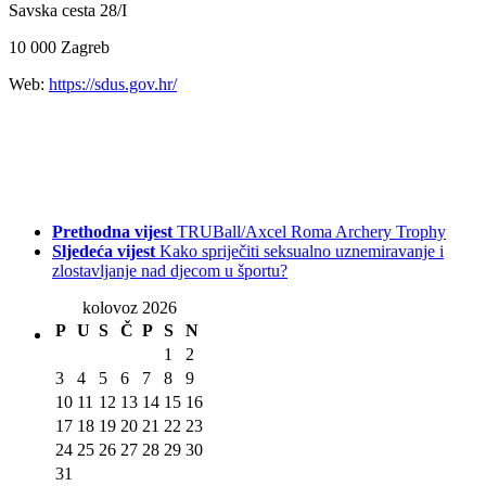
Savska cesta 28/I
10 000 Zagreb
Web:
https://sdus.gov.hr/
Prethodna vijest
TRUBall/Axcel Roma Archery Trophy
Sljedeća vijest
Kako spriječiti seksualno uznemiravanje i
zlostavljanje nad djecom u športu?
kolovoz 2026
P
U
S
Č
P
S
N
1
2
3
4
5
6
7
8
9
10
11
12
13
14
15
16
17
18
19
20
21
22
23
24
25
26
27
28
29
30
31