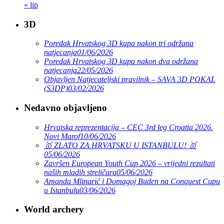
« lip
3D
Poredak Hrvatskog 3D kupa nakon tri održana
natjecanja
01/06/2026
Poredak Hrvatskog 3D kupa nakon dva održana
natjecanja
22/05/2026
Objavljen Natjecateljski pravilnik – SAVA 3D POKAL
(S3DP)
03/02/2026
Nedavno objavljeno
Hrvatska reprezentacija – CEC 3rd leg Croatia 2026.
Novi Marof
10/06/2026
🥇 ZLATO ZA HRVATSKU U ISTANBULU! 🥇
05/06/2026
Završen European Youth Cup 2026 – vrijedni rezultati
naših mladih streličara
05/06/2026
Amanda Mlinarić i Domagoj Buden na Conquest Cupu
u Istanbulu
03/06/2026
World archery