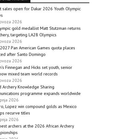
t sales open for Dakar 2026 Youth Olympic
es
lovoza 2026
ympic gold medallist Matt Stutzman returns
chery, targeting LA28 Olympics
lovoza 2026
 2027 Pan American Games quota places
ted after Santo Domingo
lovoza 2026
in’s Finnegan and Hicks set youth, senior
bow mixed team world records
lovoza 2026
d Archery Knowledge Sharing
unications programme expands worldwide
rpnja 2026
rro, Lopez win compound golds as Mexico
s recurve titles
rpnja 2026
est archers at the 2026 African Archery
pionships