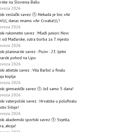
ske na Slovenia Ballu
lovoza 2026
ski veslački savez ⓕ: Nekada je bio »Air
n\\\', danas imamo »Air Croatia\\\'!
lovoza 2026
ski rukometni savez : Mlađi juniori: Novi
 od Mađarske, sutra borba za 7. mjesto
lovoza 2026
ski planinarski savez : Poziv - 23. ljetni
narski pohod na Lipu
lovoza 2026
ski atletski savez : Vita Barbić u finalu
ja koplja
lovoza 2026
ski gimnastički savez ⓕ: Još samo 5 dana!
lovoza 2026
ski vaterpolski savez : Hrvatska u polufinalu
otiv Srbije!
lovoza 2026
ski akademski sportski savez ⓕ: Svjetla,
a, akcija!