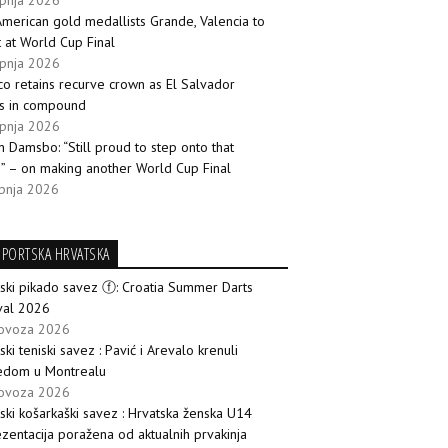
rpnja 2026
merican gold medallists Grande, Valencia to
 at World Cup Final
rpnja 2026
o retains recurve crown as El Salvador
es in compound
rpnja 2026
n Damsbo: “Still proud to step onto that
” – on making another World Cup Final
rpnja 2026
SPORTSKA HRVATSKA
ski pikado savez ⓕ: Croatia Summer Darts
val 2026
lovoza 2026
ski teniski savez : Pavić i Arevalo krenuli
edom u Montrealu
lovoza 2026
ski košarkaški savez : Hrvatska ženska U14
zentacija poražena od aktualnih prvakinja