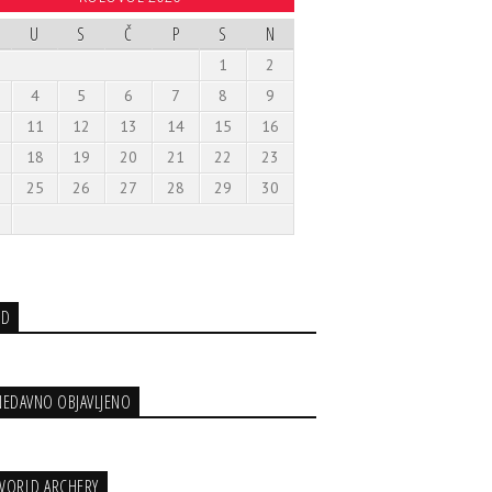
U
S
Č
P
S
N
1
2
4
5
6
7
8
9
11
12
13
14
15
16
18
19
20
21
22
23
25
26
27
28
29
30
3D
NEDAVNO OBJAVLJENO
WORLD ARCHERY