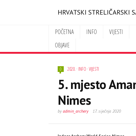
HRVATSKI STRELIČARSKI 
POČETNA
INFO
VIJESTI
OBJAVE
2020.
·
INFO
·
VIJESTI
0
5. mjesto Aman
Nimes
by
admin_archery
17. siječnja 2020