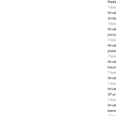
Mađar
7 ko
Hrvat
Jorda
7 ko
Hrvat
poraz
7 ko
Hrvat
plani
7 ko
Hrvat
bacan
7 ko
Hrvat
7 ko
Hrvat
SP pr
7 ko
Hrvat
kamer