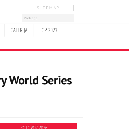
S I T E M A P
GALERIJA
EGP 2023
y World Series
KOLOVOZ 2026