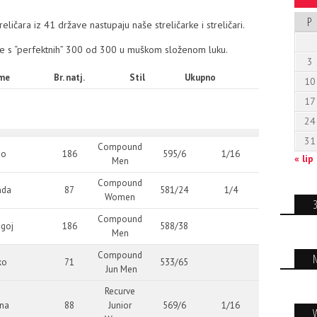
P
eličara iz 41 države nastupaju naše streličarke i streličari.
ije s “perfektnih” 300 od 300 u muškom složenom luku.
3
me
Br. natj.
Stil
Ukupno
10
17
24
31
Compound
io
186
595/6
1/16
« lip
Men
Compound
nda
87
581/24
1/4
Women
Compound
goj
186
588/38
Men
Compound
ko
71
533/65
Jun Men
Recurve
na
88
Junior
569/6
1/16