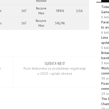
Women
Ticke
Recurve
n
167
589/6
1/16
Gam
Men
6 ko
Recurve
Paral
s
167
541/96
Men
to ar
6 ko
Lima
upda
5 ko
Brita
bare
3 ko
SLJEDEĆA VIJEST
Worl
i
Poziv klubovima za produženje registracije
comm
u 2020. i uplatu obveza
30 s
Piza
sweep
29 s
The b
Cham