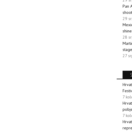
29 s
Pan A
shoot
29 s
Mexic
shin
28 s
Marti
stage
27 s
Hrvat
Festi
7 ko
Hrvat
pobj
7 ko
Hrvat
repre