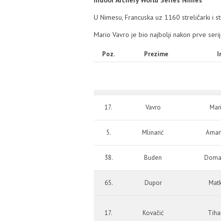
Indoor Archery World Series Nimes
U Nimesu, Francuska uz 1160 streličarki i str
Mario Vavro je bio najbolji nakon prve ser
Poz.
Prezime
I
17.
Vavro
Mar
5.
Mlinarić
Ama
38.
Buden
Doma
65.
Dupor
Mat
17.
Kovačić
Tiha