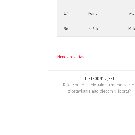
17.
Remar
Ale
96.
Režek
Mak
Nimes rezultati
PRETHODNA VIJEST
Kako spriječiti seksualno uznemiravanje 
zlostavljanje nad djecom u športu?