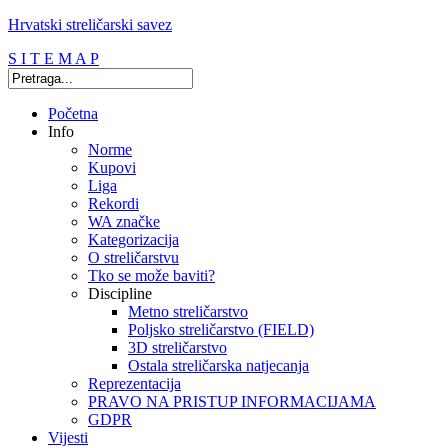
Hrvatski streličarski savez
S I T E M A P
Početna
Info
Norme
Kupovi
Liga
Rekordi
WA značke
Kategorizacija
O streličarstvu
Tko se može baviti?
Discipline
Metno streličarstvo
Poljsko streličarstvo (FIELD)
3D streličarstvo
Ostala streličarska natjecanja
Reprezentacija
PRAVO NA PRISTUP INFORMACIJAMA
GDPR
Vijesti