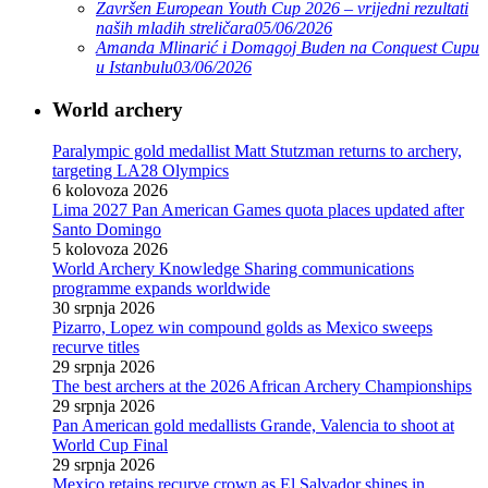
Završen European Youth Cup 2026 – vrijedni rezultati
naših mladih streličara
05/06/2026
Amanda Mlinarić i Domagoj Buden na Conquest Cupu
u Istanbulu
03/06/2026
World archery
Paralympic gold medallist Matt Stutzman returns to archery,
targeting LA28 Olympics
6 kolovoza 2026
Lima 2027 Pan American Games quota places updated after
Santo Domingo
5 kolovoza 2026
World Archery Knowledge Sharing communications
programme expands worldwide
30 srpnja 2026
Pizarro, Lopez win compound golds as Mexico sweeps
recurve titles
29 srpnja 2026
The best archers at the 2026 African Archery Championships
29 srpnja 2026
Pan American gold medallists Grande, Valencia to shoot at
World Cup Final
29 srpnja 2026
Mexico retains recurve crown as El Salvador shines in