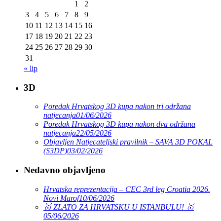
1
2
3
4
5
6
7
8
9
10
11
12
13
14
15
16
17
18
19
20
21
22
23
24
25
26
27
28
29
30
31
« lip
3D
Poredak Hrvatskog 3D kupa nakon tri održana
natjecanja
01/06/2026
Poredak Hrvatskog 3D kupa nakon dva održana
natjecanja
22/05/2026
Objavljen Natjecateljski pravilnik – SAVA 3D POKAL
(S3DP)
03/02/2026
Nedavno objavljeno
Hrvatska reprezentacija – CEC 3rd leg Croatia 2026.
Novi Marof
10/06/2026
🥇 ZLATO ZA HRVATSKU U ISTANBULU! 🥇
05/06/2026