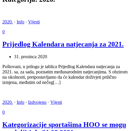
2020.
·
Info
·
Vijesti
0
Prijedlog Kalendara natjecanja za 2021.
31. prosinca 2020
Poštovani, u prilogu je tablica Prijedlog Kalendara natjecanja za
2021. sa, za sada, poznatim međunarodnim natjecanjima. S obzirom
na okolnosti, pretpostavljamo da će kalendar doživjeti prilično
izmjena, međutim od nečeg[…]
2020.
·
Info
·
Izdvojeno
·
Vijesti
0
Kategorizacije sportašima HOO se mogu