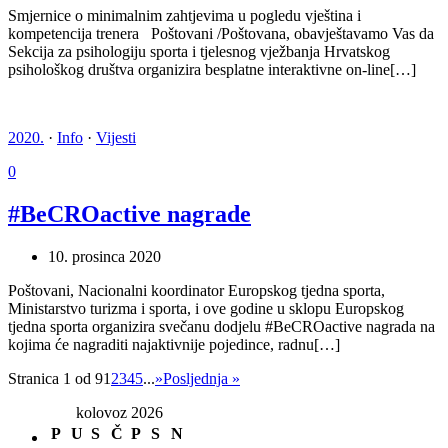
Smjernice o minimalnim zahtjevima u pogledu vještina i
kompetencija trenera Poštovani /Poštovana, obavještavamo Vas da
Sekcija za psihologiju sporta i tjelesnog vježbanja Hrvatskog
psihološkog društva organizira besplatne interaktivne on-line[…]
2020.
·
Info
·
Vijesti
0
#BeCROactive nagrade
10. prosinca 2020
Poštovani, Nacionalni koordinator Europskog tjedna sporta,
Ministarstvo turizma i sporta, i ove godine u sklopu Europskog
tjedna sporta organizira svečanu dodjelu #BeCROactive nagrada na
kojima će nagraditi najaktivnije pojedince, radnu[…]
Stranica 1 od 9
1
2
3
4
5
...
»
Posljednja »
kolovoz 2026
P
U
S
Č
P
S
N