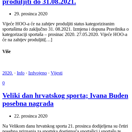
produljiti do 31.08.2021.
29. prosinca 2020
Vijeće HOO-a će na zahtjev produljiti status kategoriziranim
sportašima do zaključno 31. 08.2021. Izmjena i dopuna Pravilnika o
kategorizaciji sportaša – prosinac 2020. 27.05.2020. Vijeće HOO-a
će na zahtjev produljiti[…]
Više
2020.
·
Info
·
Izdvojeno
·
Vijesti
0
Veliki dan hrvatskog sporta; Ivana Buden
posebna nagrada
22. prosinca 2020
Na Velikom danu hrvatskog sporta 21. prosinca dodijeljena su četiri
posebna priznanja za sportska dostignuća sportašici i sportašu te