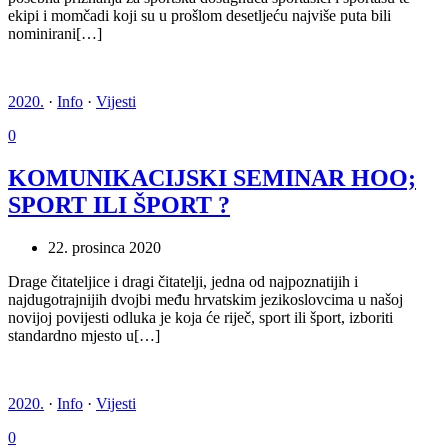
ekipi i momčadi koji su u prošlom desetljeću najviše puta bili
nominirani[…]
2020.
·
Info
·
Vijesti
0
KOMUNIKACIJSKI SEMINAR HOO;
SPORT ILI ŠPORT ?
22. prosinca 2020
Drage čitateljice i dragi čitatelji, jedna od najpoznatijih i
najdugotrajnijih dvojbi među hrvatskim jezikoslovcima u našoj
novijoj povijesti odluka je koja će riječ, sport ili šport, izboriti
standardno mjesto u[…]
2020.
·
Info
·
Vijesti
0