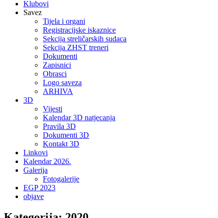
Klubovi
Savez
Tijela i organi
Registracijske iskaznice
Sekcija streličarskih sudaca
Sekcija ZHST treneri
Dokumenti
Zapisnici
Obrasci
Logo saveza
ARHIVA
3D
Vijesti
Kalendar 3D natjecanja
Pravila 3D
Dokumenti 3D
Kontakt 3D
Linkovi
Kalendar 2026.
Galerija
Fotogalerije
EGP 2023
objave
Kategorija:
2020.