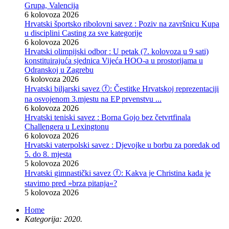
Grupa, Valencija
6 kolovoza 2026
Hrvatski športsko ribolovni savez : Poziv na završnicu Kupa
u disciplini Casting za sve kategorije
6 kolovoza 2026
Hrvatski olimpijski odbor : U petak (7. kolovoza u 9 sati)
konstituirajuća sjednica Vijeća HOO-a u prostorijama u
Odranskoj u Zagrebu
6 kolovoza 2026
Hrvatski biljarski savez ⓕ: Čestitke Hrvatskoj reprezentaciji
na osvojenom 3.mjestu na EP prvenstvu ...
6 kolovoza 2026
Hrvatski teniski savez : Borna Gojo bez četvrtfinala
Challengera u Lexingtonu
6 kolovoza 2026
Hrvatski vaterpolski savez : Djevojke u borbu za poredak od
5. do 8. mjesta
5 kolovoza 2026
Hrvatski gimnastički savez ⓕ: Kakva je Christina kada je
stavimo pred »brza pitanja«?
5 kolovoza 2026
Home
Kategorija: 2020.