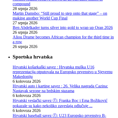
compound
28 srpnja 2026
Martin Damsbo: “Still proud to step onto that stage” – on
making another World Cup Final
27 srpnja 2026
Ben Abdelkader turns silver into gold to wrap up Oran 2026
26 srpnja 2026
Aliou Drame becomes African champion for the third time in
a row
26 srpnja 2026
Sportska hrvatska
Hrvatski košarkaški savez : Hrvatska muška U16
reprezentacija otputovala na Europsko prvenstvo u Sjevernu
Makedoniju
6 kolovoza 2026
Hrvatski auto i karting savez : 26. Velika nagrada Cazina:
Nastavak sezone na brdskim stazama
6 kolovoza 2026
Hrvatski veslački savez ⓕ: Franka Boc i Ema Božiković
pokazale su kako nekoliko zaveslaja odlučuje ...
6 kolovoza 2026
Hrvatski baseball savez ⓕ: U23 Europsko prvenstvo B-