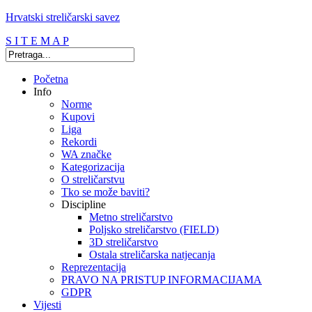
Hrvatski streličarski savez
S I T E M A P
Početna
Info
Norme
Kupovi
Liga
Rekordi
WA značke
Kategorizacija
O streličarstvu
Tko se može baviti?
Discipline
Metno streličarstvo
Poljsko streličarstvo (FIELD)
3D streličarstvo
Ostala streličarska natjecanja
Reprezentacija
PRAVO NA PRISTUP INFORMACIJAMA
GDPR
Vijesti