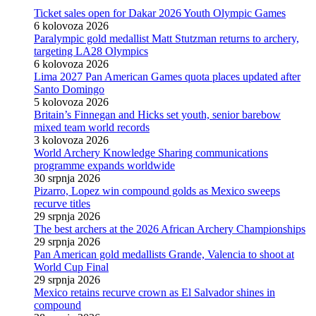
Ticket sales open for Dakar 2026 Youth Olympic Games
6 kolovoza 2026
Paralympic gold medallist Matt Stutzman returns to archery,
targeting LA28 Olympics
6 kolovoza 2026
Lima 2027 Pan American Games quota places updated after
Santo Domingo
5 kolovoza 2026
Britain’s Finnegan and Hicks set youth, senior barebow
mixed team world records
3 kolovoza 2026
World Archery Knowledge Sharing communications
programme expands worldwide
30 srpnja 2026
Pizarro, Lopez win compound golds as Mexico sweeps
recurve titles
29 srpnja 2026
The best archers at the 2026 African Archery Championships
29 srpnja 2026
Pan American gold medallists Grande, Valencia to shoot at
World Cup Final
29 srpnja 2026
Mexico retains recurve crown as El Salvador shines in
compound