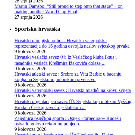
28 srpnja 2026
Martin Damsbo: “Still proud to step onto that stage” – on
making another World Cup Final
27 srpnja 2026
Sportska hrvatska
Hrvatski olimpijski odbor : Hrvatska vaterpolska
reprezentacija do 16 godina osvojila naslov svjetskog prvaka
9 kolovoza 2026
Hrvatski veslački savez ⓕ: Iz Veslačkog kluba Iktus i
rasadnika veslača Krešimira Ižakovića dolaze ...
9 kolovoza 2026
Hrvatski atletski savez : Srebro za Vitu Barbić u bacanju
koplja na Svjetskom juniorskom prvenstvu
9 kolovoza 2026
Hrvatski vaterpolski savez : Hrvatski mladići na krovu svijeta
9 kolovoza 2026
Hrvatski orijentacijski savez ⓕ: Svjetski kup u blizini Vyššog
Broda u Češkoj završio je štafetom ...
9 kolovoza 2026
Zajednica osječkog sporta : Osijek »torpedirao« Rudeš i
ostvario gotovo rekordnu pobjedu
9 kolovoza 2026
Hrvatski auto i karting savez ⓕ: Neuhvatljivi Dejan