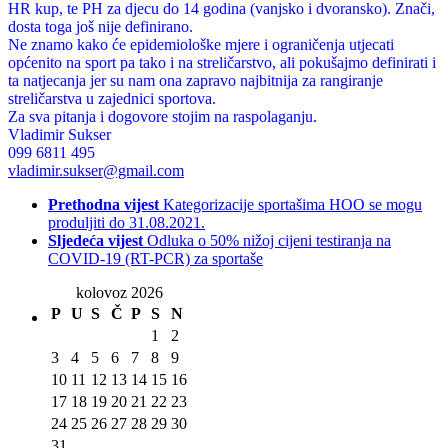
HR kup, te PH za djecu do 14 godina (vanjsko i dvoransko). Znači,
dosta toga još nije definirano.
Ne znamo kako će epidemiološke mjere i ograničenja utjecati
općenito na sport pa tako i na streličarstvo, ali pokušajmo definirati i
ta natjecanja jer su nam ona zapravo najbitnija za rangiranje
streličarstva u zajednici sportova.
Za sva pitanja i dogovore stojim na raspolaganju.
Vladimir Sukser
099 6811 495
vladimir.sukser@gmail.com
Prethodna vijest
Kategorizacije sportašima HOO se mogu
produljiti do 31.08.2021.
Sljedeća vijest
Odluka o 50% nižoj cijeni testiranja na
COVID-19 (RT-PCR) za sportaše
kolovoz 2026
P
U
S
Č
P
S
N
1
2
3
4
5
6
7
8
9
10
11
12
13
14
15
16
17
18
19
20
21
22
23
24
25
26
27
28
29
30
31