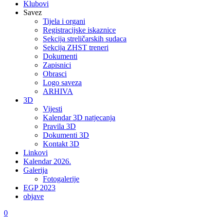
Klubovi
Savez
Tijela i organi
Registracijske iskaznice
Sekcija streličarskih sudaca
Sekcija ZHST treneri
Dokumenti
Zapisnici
Obrasci
Logo saveza
ARHIVA
3D
Vijesti
Kalendar 3D natjecanja
Pravila 3D
Dokumenti 3D
Kontakt 3D
Linkovi
Kalendar 2026.
Galerija
Fotogalerije
EGP 2023
objave
0