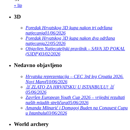
« lip
3D
Poredak Hrvatskog 3D kupa nakon tri održana
natjecanja
01/06/2026
Poredak Hrvatskog 3D kupa nakon dva održana
natjecanja
22/05/2026
Objavljen Natjecateljski pravilnik – SAVA 3D POKAL
(S3DP)
03/02/2026
Nedavno objavljeno
Hrvatska reprezentacija – CEC 3rd leg Croatia 2026.
Novi Marof
10/06/2026
🥇 ZLATO ZA HRVATSKU U ISTANBULU! 🥇
05/06/2026
Završen European Youth Cup 2026 – vrijedni rezultati
naših mladih streličara
05/06/2026
Amanda Mlinarić i Domagoj Buden na Conquest Cupu
u Istanbulu
03/06/2026
World archery