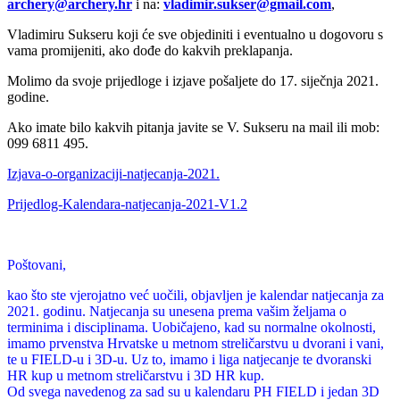
archery@archery.hr
i na:
vladimir.sukser@gmail.com
,
Vladimiru Sukseru koji će sve objediniti i eventualno u dogovoru s
vama promijeniti, ako dođe do kakvih preklapanja.
Molimo da svoje prijedloge i izjave pošaljete do 17. siječnja 2021.
godine.
Ako imate bilo kakvih pitanja javite se V. Sukseru na mail ili mob:
099 6811 495.
Izjava-o-organizaciji-natjecanja-2021.
Prijedlog-Kalendara-natjecanja-2021-V1.2
Poštovani,
kao što ste vjerojatno već uočili, objavljen je kalendar natjecanja za
2021. godinu. Natjecanja su unesena prema vašim željama o
terminima i disciplinama. Uobičajeno, kad su normalne okolnosti,
imamo prvenstva Hrvatske u metnom streličarstvu u dvorani i vani,
te u FIELD-u i 3D-u. Uz to, imamo i liga natjecanje te dvoranski
HR kup u metnom streličarstvu i 3D HR kup.
Od svega navedenog za sad su u kalendaru PH FIELD i jedan 3D