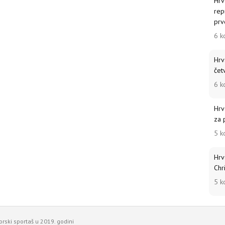
Hrv
rep
prv
6 k
Hrv
čet
6 k
Hrv
za 
5 k
Hrv
Chr
5 k
gorski sportaš u 2019. godini