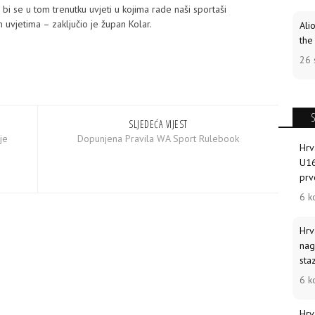
bi se u tom trenutku uvjeti u kojima rade naši sportaši
m uvjetima – zaključio je župan Kolar.
Ali
the
26 
SLJEDEĆA VIJEST
je
Dopunjena Pravila WA Sport Rulebook
Hrv
U16
prv
6 k
Hrv
nag
sta
6 k
Hrv