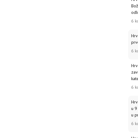
Bož
odlu
6 k
Hrv
prv
6 k
Hrv
zav
kat
6 k
Hrv
u 9
u p
6 k