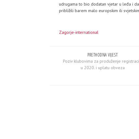
udrugama to bio dodatan vjetar u leđa i da 
približili barem malo europskim ili svjetski
Zagorje-international
PRETHODNA VIJEST
Poziv klubovima za produženje registraci
u 2020. i uplatu obveza