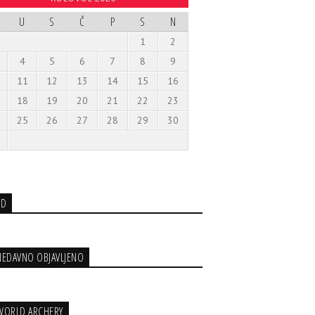
U
S
Č
P
S
N
1
2
4
5
6
7
8
9
11
12
13
14
15
16
18
19
20
21
22
23
25
26
27
28
29
30
3D
NEDAVNO OBJAVLJENO
WORLD ARCHERY