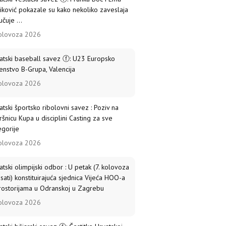
iković pokazale su kako nekoliko zaveslaja
čuje ...
olovoza 2026
atski baseball savez ⓕ: U23 Europsko
enstvo B-Grupa, Valencija
olovoza 2026
atski športsko ribolovni savez : Poziv na
ršnicu Kupa u disciplini Casting za sve
egorije
olovoza 2026
atski olimpijski odbor : U petak (7. kolovoza
 sati) konstituirajuća sjednica Vijeća HOO-a
rostorijama u Odranskoj u Zagrebu
olovoza 2026