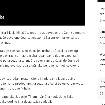
Par
ret
6 k
Lim
reličar Matija Mihalić također je zadovoljan prošlom sezonom,
upd
gnuće osvojeno četvrto mjesto na Europskom prvenstvu, a
treninga.
5 k
alo je sve rad, tako da uvijek treba doći prvi na trening i
Wor
se trenirati, normalno treba jedan dan u tjednu uzeti za
com
je puna sezona to znači da treniram od četiri do šest sati
wor
ko mu ova nagrada znači jako puno jer je riječ o, kako je
30 
govi sugrađani prate i cijene i kada ga na kraju godine
Piz
 jer je to predolimpijska sezona u kojoj se ostvaruju kvote
swe
zone – rekao je Mihalić.
29 
 zagorske županije Tihomir Vančina naglasio je kako
svake godine ima dosta težak zadatak.
The