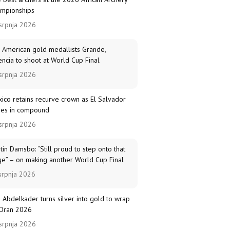
mpionships
srpnja 2026
 American gold medallists Grande,
encia to shoot at World Cup Final
srpnja 2026
ico retains recurve crown as El Salvador
nes in compound
srpnja 2026
tin Damsbo: “Still proud to step onto that
ge” – on making another World Cup Final
srpnja 2026
 Abdelkader turns silver into gold to wrap
Oran 2026
srpnja 2026