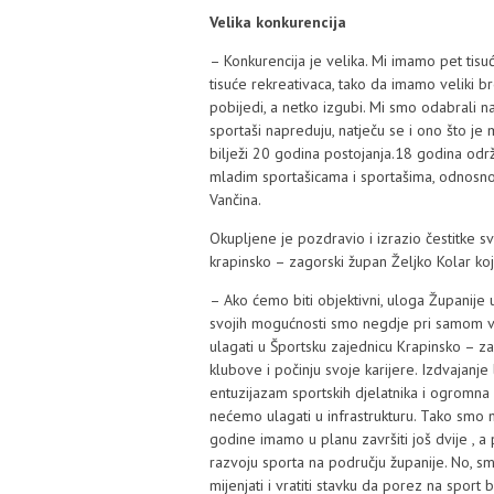
Velika konkurencija
– Konkurencija je velika. Mi imamo pet tisuć
tisuće rekreativaca, tako da imamo veliki bro
pobijedi, a netko izgubi. Mi smo odabrali na
sportaši napreduju, natječu se i ono što j
bilježi 20 godina postojanja.18 godina održ
mladim sportašicama i sportašima, odnosno
Vančina.
Okupljene je pozdravio i izrazio čestitke s
krapinsko – zagorski župan Željko Kolar ko
– Ako ćemo biti objektivni, uloga Županije
svojih mogućnosti smo negdje pri samom v
ulagati u Športsku zajednicu Krapinsko – zag
klubove i počinju svoje karijere. Izdvajanj
entuzijazam sportskih djelatnika i ogromna 
nećemo ulagati u infrastrukturu. Tako smo 
godine imamo u planu završiti još dvije , a 
razvoju sporta na području županije. No, s
mijenjati i vratiti stavku da porez na spor