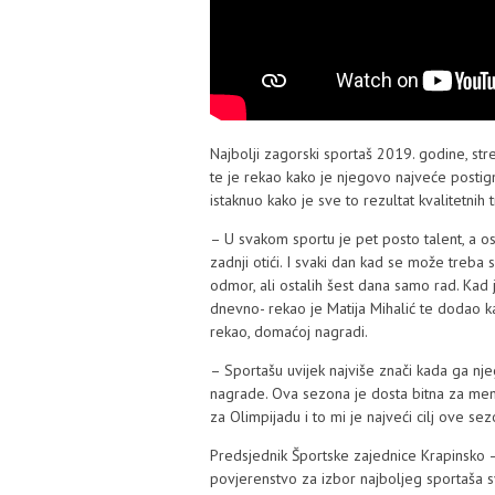
Najbolji zagorski sportaš 2019. godine, st
te je rekao kako je njegovo najveće posti
istaknuo kako je sve to rezultat kvalitetnih 
– U svakom sportu je pet posto talent, a ost
zadnji otići. I svaki dan kad se može treba 
odmor, ali ostalih šest dana samo rad. Kad 
dnevno- rekao je Matija Mihalić te dodao ka
rekao, domaćoj nagradi.
– Sportašu uvijek najviše znači kada ga nje
nagrade. Ova sezona je dosta bitna za mene
za Olimpijadu i to mi je najveći cilj ove se
Predsjednik Športske zajednice Krapinsko –
povjerenstvo za izbor najboljeg sportaša 