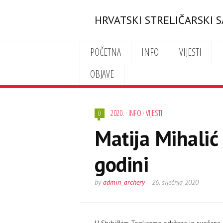
HRVATSKI STRELIČARSKI 
POČETNA
INFO
VIJESTI
OBJAVE
2020.
·
INFO
·
VIJESTI
0
Matija Mihalić 
godini
by
admin_archery
26. siječnja 2020