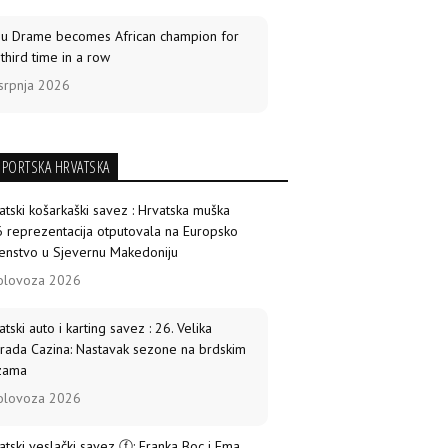
ou Drame becomes African champion for
 third time in a row
srpnja 2026
SPORTSKA HRVATSKA
atski košarkaški savez : Hrvatska muška
 reprezentacija otputovala na Europsko
enstvo u Sjevernu Makedoniju
olovoza 2026
atski auto i karting savez : 26. Velika
rada Cazina: Nastavak sezone na brdskim
zama
olovoza 2026
atski veslački savez ⓕ: Franka Boc i Ema