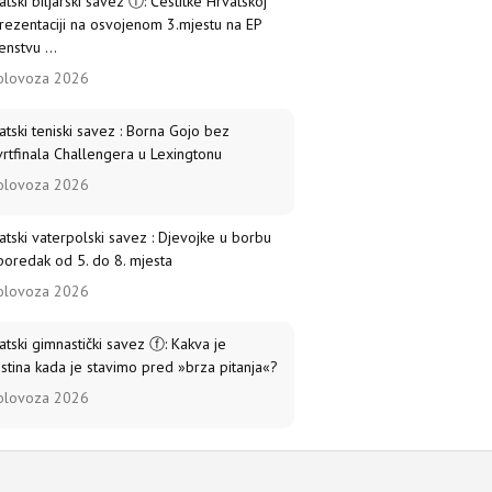
atski biljarski savez ⓕ: Čestitke Hrvatskoj
rezentaciji na osvojenom 3.mjestu na EP
enstvu ...
olovoza 2026
atski teniski savez : Borna Gojo bez
vrtfinala Challengera u Lexingtonu
olovoza 2026
atski vaterpolski savez : Djevojke u borbu
poredak od 5. do 8. mjesta
olovoza 2026
atski gimnastički savez ⓕ: Kakva je
istina kada je stavimo pred »brza pitanja«?
olovoza 2026