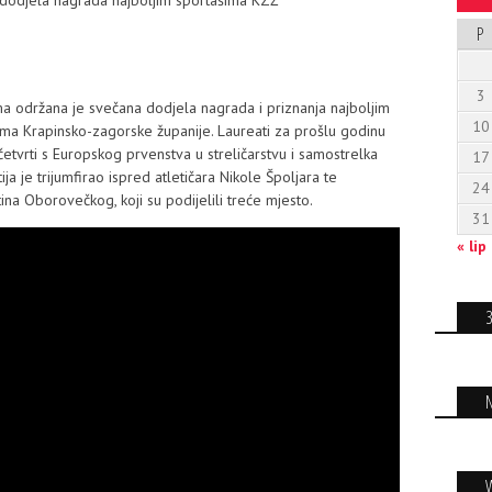
 dodjela nagrada najboljim sportašima KZŽ
P
3
a održana je svečana dodjela nagrada i priznanja najboljim
10
vima Krapinsko-zagorske županije. Laureati za prošlu godinu
 četvrti s Europskog prvenstva u streličarstvu i samostrelka
17
a je trijumfirao ispred atletičara Nikole Špoljara te
24
ina Oborovečkog, koji su podijelili treće mjesto.
31
« lip