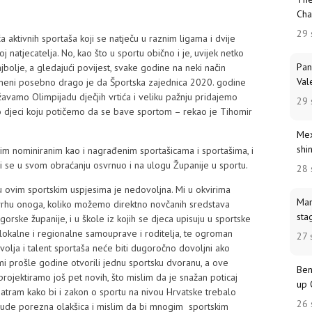
Cha
29 
a aktivnih sportaša koji se natječu u raznim ligama i dvije
j natjecatelja. No, kao što u sportu obično i je, uvijek netko
Pan
jbolje, a gledajući povijest, svake godine na neki način
Val
e meni posebno drago je da Športska zajednica 2020. godine
avamo Olimpijadu dječjih vrtića i veliku pažnju pridajemo
29 
 djeci koju potičemo da se bave sportom – rekao je Tihomir
Mex
shi
vim nominiranim kao i nagrađenim sportašicama i sportašima, i
ji se u svom obraćanju osvrnuo i na ulogu Županije u sportu.
28 
 u ovim sportskim uspjesima je nedovoljna. Mi u okvirima
Mar
rhu onoga, koliko možemo direktno novčanih sredstava
sta
orske županije, i u škole iz kojih se djeca upisuju u sportske
e lokalne i regionalne samouprave i roditelja, te ogroman
27 
volja i talent sportaša neće biti dugoročno dovoljni ako
mi prošle godine otvorili jednu sportsku dvoranu, a ove
Ben
projektiramo još pet novih, što mislim da je snažan poticaj
up 
matram kako bi i zakon o sportu na nivou Hrvatske trebalo
26 
t bude porezna olakšica i mislim da bi mnogim sportskim