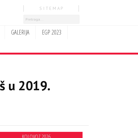
S I T E M A P
GALERIJA
EGP 2023
aš u 2019.
KOLOVOZ 2026