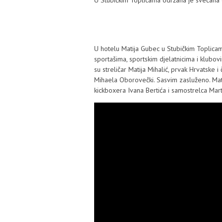
U Stubičkim Toplicama održana je svečana
U hotelu Matija Gubec u Stubičkim Toplicam
sportašima, sportskim djelatnicima i klubo
su streličar Matija Mihalić, prvak Hrvatske i
Mihaela Oborovečki. Sasvim zasluženo. Matij
kickboxera Ivana Bertića i samostrelca Mart