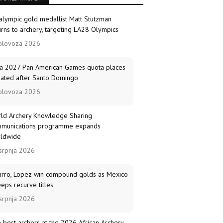
alympic gold medallist Matt Stutzman
urns to archery, targeting LA28 Olympics
olovoza 2026
a 2027 Pan American Games quota places
ated after Santo Domingo
olovoza 2026
ld Archery Knowledge Sharing
munications programme expands
ldwide
srpnja 2026
arro, Lopez win compound golds as Mexico
eps recurve titles
srpnja 2026
 best archers at the 2026 African Archery