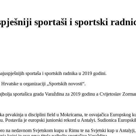
ješniji sportaši i sportski radnic
uspješnijih sportaša i sportskih radnika u 2019 godini.
a Hrvatske u organizaciji „Sportskih novosti“.
ajbolja sportašica grada Varaždina za 2019 godinu a Cvijetoslav Zorman
ka prvakinja u disciplini field u Mokricama, te osvajačica Europskog ku
 Postavila je europski juniorski rekord u Antalyi. Sudionica Europski
o na nedavnom Svjetskom kupu u Rimu te na Svjetski kup u Antalyji, gdj
ja kojoj je ovo prva titula najbolje sportašice Varaždina.