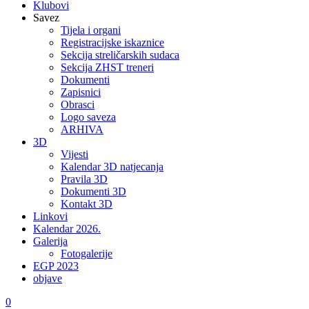
Klubovi
Savez
Tijela i organi
Registracijske iskaznice
Sekcija streličarskih sudaca
Sekcija ZHST treneri
Dokumenti
Zapisnici
Obrasci
Logo saveza
ARHIVA
3D
Vijesti
Kalendar 3D natjecanja
Pravila 3D
Dokumenti 3D
Kontakt 3D
Linkovi
Kalendar 2026.
Galerija
Fotogalerije
EGP 2023
objave
0