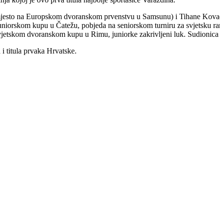
4. mjesto na Europskom dvoranskom prvenstvu u Samsunu) i Tihane Kov
 juniorskom kupu u Čatežu, pobjeda na seniorskom turniru za svjetsku 
Svjetskom dvoranskom kupu u Rimu, juniorke zakrivljeni luk. Sudionica
 i titula prvaka Hrvatske.