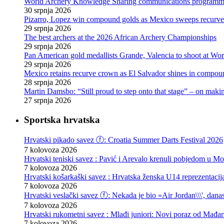
World Archery Knowledge Sharing communications programm
30 srpnja 2026
Pizarro, Lopez win compound golds as Mexico sweeps recurve t
29 srpnja 2026
The best archers at the 2026 African Archery Championships
29 srpnja 2026
Pan American gold medallists Grande, Valencia to shoot at Wo
29 srpnja 2026
Mexico retains recurve crown as El Salvador shines in compou
28 srpnja 2026
Martin Damsbo: “Still proud to step onto that stage” – on mak
27 srpnja 2026
Sportska hrvatska
Hrvatski pikado savez ⓕ: Croatia Summer Darts Festival 2026
7 kolovoza 2026
Hrvatski teniski savez : Pavić i Arevalo krenuli pobjedom u Mo
7 kolovoza 2026
Hrvatski košarkaški savez : Hrvatska ženska U14 reprezentacij
7 kolovoza 2026
Hrvatski veslački savez ⓕ: Nekada je bio »Air Jordan\\\', danas
7 kolovoza 2026
Hrvatski rukometni savez : Mlađi juniori: Novi poraz od Mađars
7 kolovoza 2026