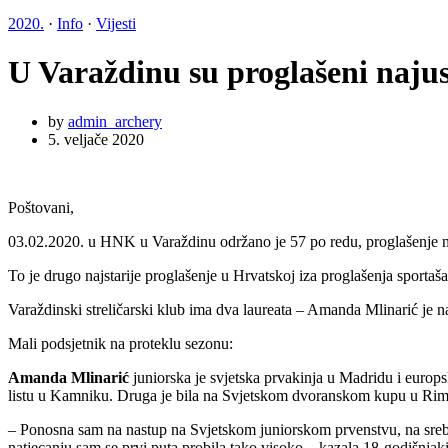
2020.
·
Info
·
Vijesti
U Varaždinu su proglašeni najusp
by
admin_archery
5. veljače 2020
Poštovani,
03.02.2020. u HNK u Varaždinu održano je 57 po redu, proglašenje naj
To je drugo najstarije proglašenje u Hrvatskoj iza proglašenja sportaš
Varaždinski streličarski klub ima dva laureata – Amanda Mlinarić je n
Mali podsjetnik na proteklu sezonu:
Amanda Mlinarić
juniorska je svjetska prvakinja u Madridu i europs
listu u Kamniku. Druga je bila na Svjetskom dvoranskom kupu u Rimu.
– Ponosna sam na nastup na Svjetskom juniorskom prvenstvu, na srebr
natjecanju sam se prvi puta probila tako visoko – kazala 18-godišnjakin