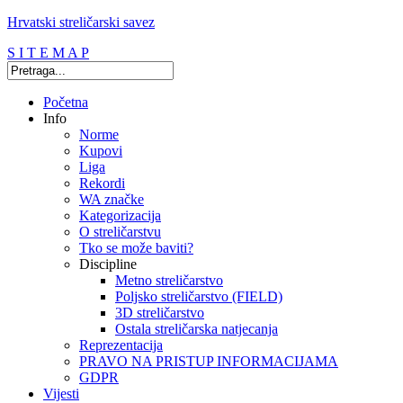
Hrvatski streličarski savez
S I T E M A P
Početna
Info
Norme
Kupovi
Liga
Rekordi
WA značke
Kategorizacija
O streličarstvu
Tko se može baviti?
Discipline
Metno streličarstvo
Poljsko streličarstvo (FIELD)
3D streličarstvo
Ostala streličarska natjecanja
Reprezentacija
PRAVO NA PRISTUP INFORMACIJAMA
GDPR
Vijesti