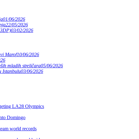
ja
01/06/2026
nja
22/05/2026
(S3DP)
03/02/2026
ovi Marof
10/06/2026
026
ših mladih streličara
05/06/2026
 Istanbulu
03/06/2026
argeting LA28 Olympics
anto Domingo
team world records