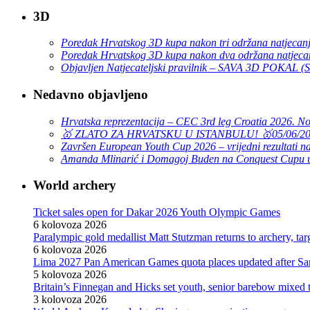
3D
Poredak Hrvatskog 3D kupa nakon tri održana natjecan
Poredak Hrvatskog 3D kupa nakon dva održana natjeca
Objavljen Natjecateljski pravilnik – SAVA 3D POKAL 
Nedavno objavljeno
Hrvatska reprezentacija – CEC 3rd leg Croatia 2026. N
🥇 ZLATO ZA HRVATSKU U ISTANBULU! 🥇
05/06/2
Završen European Youth Cup 2026 – vrijedni rezultati na
Amanda Mlinarić i Domagoj Buden na Conquest Cupu u
World archery
Ticket sales open for Dakar 2026 Youth Olympic Games
6 kolovoza 2026
Paralympic gold medallist Matt Stutzman returns to archery, t
6 kolovoza 2026
Lima 2027 Pan American Games quota places updated after S
5 kolovoza 2026
Britain’s Finnegan and Hicks set youth, senior barebow mixed 
3 kolovoza 2026