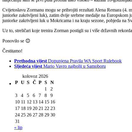
Cvijetoslavu Zormanu mogu se pribrojiti rezultati Alena Remara (
juniorke zakrivljeni luk), zatim dvije srebrne medalje na Europskom
juniorke zakrivljeni luk u Mokricama i na kraju sezone, pobjeda na 
Uz to, streličari koje trenira Zorman postigli su i više državnih rekorda
Ponovilo se 😊
Čestitamo!
Prethodna vijest
Dopunjena Pravila WA Sport Rulebook
Sljedeća vijest
Mario Vavro najbolji u Samoboru
kolovoz 2026
P
U
S
Č
P
S
N
1
2
3
4
5
6
7
8
9
10
11
12
13
14
15
16
17
18
19
20
21
22
23
24
25
26
27
28
29
30
31
« lip