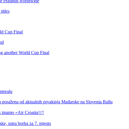
e expands worldwide
itles
rld Cup Final
nd
ing another World Cup Final
ntrealu
a poražena od aktualnih prvakinja Mađarske na Slovenia Ballu
 imamo »Air Croatia\\\'!
ke, sutra borba za 7. mjesto