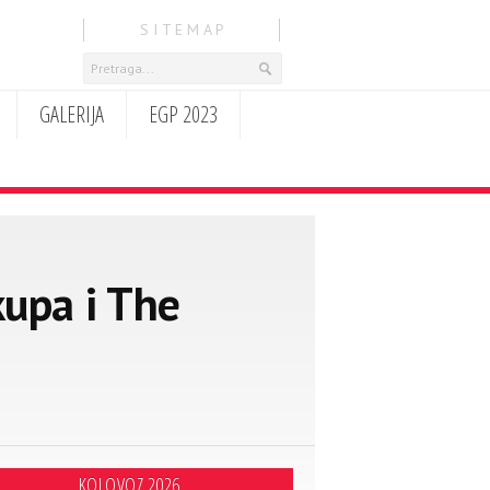
S I T E M A P
GALERIJA
EGP 2023
kupa i The
KOLOVOZ 2026