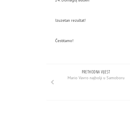
24. Domagoj Buden
Izuzetan rezultat!
Čestitamo!
PRETHODNA VIJEST
Mario Vavro najbolji u Samoboru