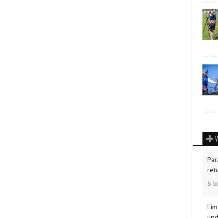
Par
ret
6 k
Lim
upd