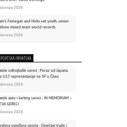
olovoza 2026
tain’s Finnegan and Hicks set youth, senior
ebow mixed team world records
olovoza 2026
ld Archery Knowledge Sharing
munications programme expands
SPORTSKA HRVATSKA
ldwide
srpnja 2026
atski odbojkaški savez : Poraz od Japana
e U17 reprezentacije na SP u Čileu
arro, Lopez win compound golds as Mexico
olovoza 2026
eps recurve titles
srpnja 2026
atski auto i karting savez : IN MEMORIAM –
IJA GERECI
 best archers at the 2026 African Archery
olovoza 2026
mpionships
srpnja 2026
ednica osječkog sporta : Osječani traže i