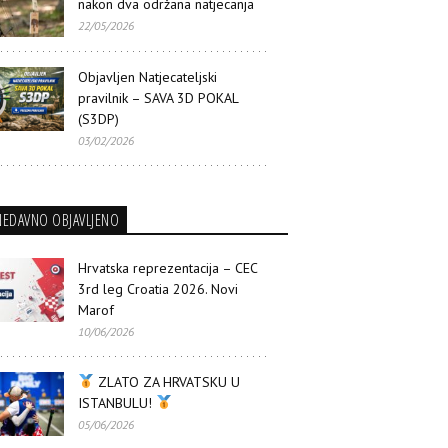
nakon dva održana natjecanja
22/05/2026
Objavljen Natjecateljski
pravilnik – SAVA 3D POKAL
(S3DP)
03/02/2026
NEDAVNO OBJAVLJENO
Hrvatska reprezentacija – CEC
3rd leg Croatia 2026. Novi
Marof
10/06/2026
ZLATO ZA HRVATSKU U
ISTANBULU!
05/06/2026