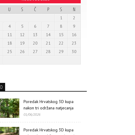
U
S
Č
P
S
N
1
2
4
5
6
7
8
9
11
12
13
14
15
16
18
19
20
21
22
23
25
26
27
28
29
30
3D
Poredak Hrvatskog 3D kupa
nakon tri održana natjecanja
01/06/2026
Poredak Hrvatskog 3D kupa