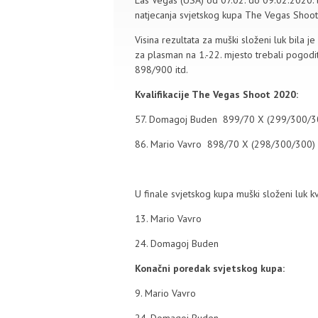
Las Vegas (USA) od 07.02. do 09.02.2020. bi
natjecanja svjetskog kupa The Vegas Shoo
Visina rezultata za muški složeni luk bila 
za plasman na 1.-22. mjesto trebali pogodi
898/900 itd.
Kvalifikacije The Vegas Shoot 2020:
57. Domagoj Buden 899/70 X (299/300/3
86. Mario Vavro 898/70 X (298/300/300)
U finale svjetskog kupa muški složeni luk kva
13. Mario Vavro
24. Domagoj Buden
Konačni poredak svjetskog kupa:
9. Mario Vavro