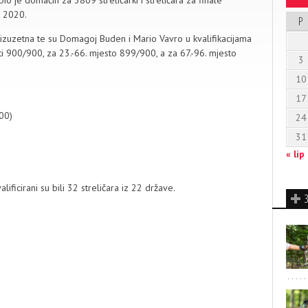
o je domaćin za 3809 streličarki i streličara za finale
t 2020.
P
je izuzetna te su Domagoj Buden i Mario Vavro u kvalifikacijama
ti 900/900, za 23.-66. mjesto 899/900, a za 67.-96. mjesto
3
10
17
00)
24
31
« lip
lificirani su bili 32 streličara iz 22 države.