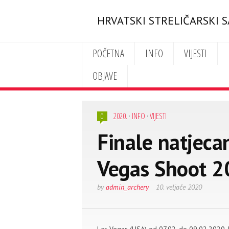
HRVATSKI STRELIČARSKI 
POČETNA
INFO
VIJESTI
OBJAVE
2020.
·
INFO
·
VIJESTI
0
Finale natjeca
Vegas Shoot 2
by
admin_archery
10. veljače 2020