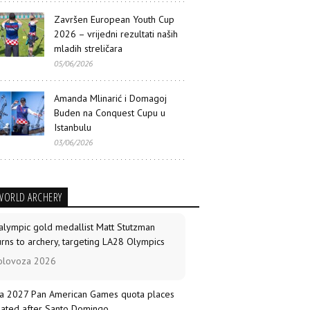
Završen European Youth Cup
2026 – vrijedni rezultati naših
mladih streličara
05/06/2026
Amanda Mlinarić i Domagoj
Buden na Conquest Cupu u
Istanbulu
03/06/2026
WORLD ARCHERY
alympic gold medallist Matt Stutzman
urns to archery, targeting LA28 Olympics
olovoza 2026
a 2027 Pan American Games quota places
ated after Santo Domingo