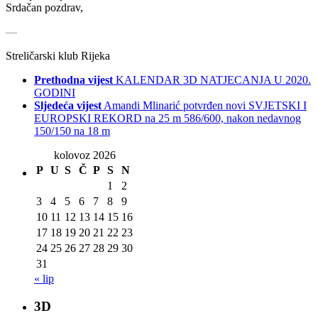
Srdačan pozdrav,
—
Streličarski klub Rijeka
Prethodna vijest
KALENDAR 3D NATJECANJA U 2020.
GODINI
Sljedeća vijest
Amandi Mlinarić potvrđen novi SVJETSKI I
EUROPSKI REKORD na 25 m 586/600, nakon nedavnog
150/150 na 18 m
kolovoz 2026
P
U
S
Č
P
S
N
1
2
3
4
5
6
7
8
9
10
11
12
13
14
15
16
17
18
19
20
21
22
23
24
25
26
27
28
29
30
31
« lip
3D