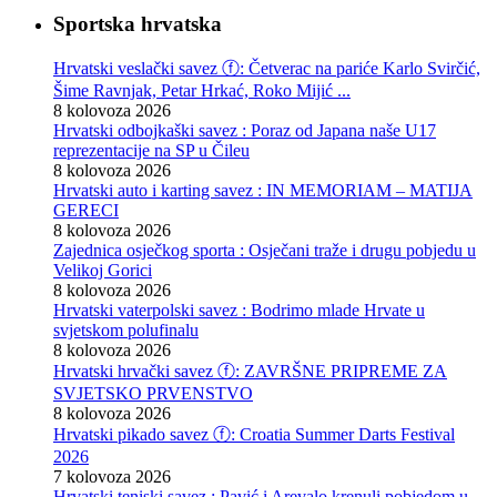
Sportska hrvatska
Hrvatski veslački savez ⓕ: Četverac na pariće Karlo Svirčić,
Šime Ravnjak, Petar Hrkać, Roko Mijić ...
8 kolovoza 2026
Hrvatski odbojkaški savez : Poraz od Japana naše U17
reprezentacije na SP u Čileu
8 kolovoza 2026
Hrvatski auto i karting savez : IN MEMORIAM – MATIJA
GERECI
8 kolovoza 2026
Zajednica osječkog sporta : Osječani traže i drugu pobjedu u
Velikoj Gorici
8 kolovoza 2026
Hrvatski vaterpolski savez : Bodrimo mlade Hrvate u
svjetskom polufinalu
8 kolovoza 2026
Hrvatski hrvački savez ⓕ: ZAVRŠNE PRIPREME ZA
SVJETSKO PRVENSTVO
8 kolovoza 2026
Hrvatski pikado savez ⓕ: Croatia Summer Darts Festival
2026
7 kolovoza 2026
Hrvatski teniski savez : Pavić i Arevalo krenuli pobjedom u