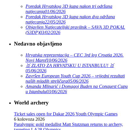
Poredak Hrvatskog 3D kupa nakon tri održana
natjecanja
01/06/2026
Poredak Hrvatskog 3D kupa nakon dva održana
natjecanja
22/05/2026
Objavljen Natjecateljski pravilnik – SAVA 3D POKAL
(S3DP)
03/02/2026
Nedavno objavljeno
Hrvatska reprezentacija – CEC 3rd leg Croatia 2026.
Novi Marof
10/06/2026
🥇 ZLATO ZA HRVATSKU U ISTANBULU! 🥇
05/06/2026
Završen European Youth Cup 2026 – vrijedni rezultati
naših mladih streličara
05/06/2026
Amanda Mlinarić i Domagoj Buden na Conquest Cupu
u Istanbulu
03/06/2026
World archery
Ticket sales open for Dakar 2026 Youth Olympic Games
6 kolovoza 2026
Paralympic gold medallist Matt Stutzman returns to archery,
targeting LA28 Olympics