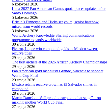
6 kolovoza 2026
Lima 2027 Pan American Games quota places updated after
Santo Domingo
5 kolovoza 2026
Britain’s Finnegan and Hicks set youth, senior barebow
mixed team world records
3 kolovoza 2026
World Archery Knowledge Sharing communications
programme expands worldwide
30 srpnja 2026
Pizarro, Lopez win compound golds as Mexico sweeps
recurve titles
29 srpnja 2026
The best archers at the 2026 African Archery Championships
29 srpnja 2026
Pan American gold medallists Grande, Valencia to shoot at
World Cup Final
29 srpnja 2026
Mexico retains recurve crown as El Salvador shines in
compound
28 srpnja 2026
Martin Damsbo: “Still proud to step onto that stage” – on
making another World Cup Final
27 srpnja 2026