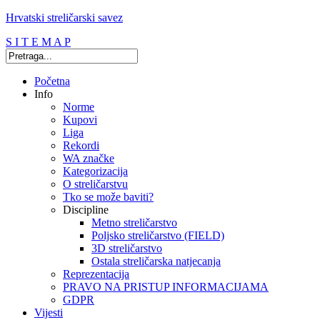
Hrvatski streličarski savez
S I T E M A P
Početna
Info
Norme
Kupovi
Liga
Rekordi
WA značke
Kategorizacija
O streličarstvu
Tko se može baviti?
Discipline
Metno streličarstvo
Poljsko streličarstvo (FIELD)
3D streličarstvo
Ostala streličarska natjecanja
Reprezentacija
PRAVO NA PRISTUP INFORMACIJAMA
GDPR
Vijesti