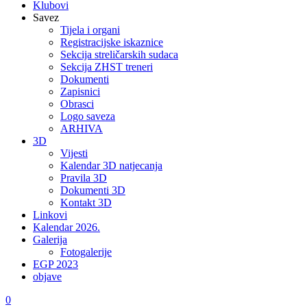
Klubovi
Savez
Tijela i organi
Registracijske iskaznice
Sekcija streličarskih sudaca
Sekcija ZHST treneri
Dokumenti
Zapisnici
Obrasci
Logo saveza
ARHIVA
3D
Vijesti
Kalendar 3D natjecanja
Pravila 3D
Dokumenti 3D
Kontakt 3D
Linkovi
Kalendar 2026.
Galerija
Fotogalerije
EGP 2023
objave
0