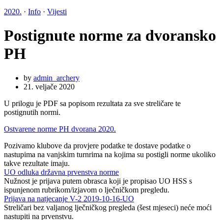
2020.
·
Info
·
Vijesti
Postignute norme za dvoransko
PH
by
admin_archery
21. veljače 2020
U prilogu je PDF sa popisom rezultata za sve streličare te
postignutih normi.
Ostvarene norme PH dvorana 2020.
Pozivamo klubove da provjere podatke te dostave podatke o
nastupima na vanjskim turnrima na kojima su postigli norme ukoliko
takve rezultate imaju.
UO odluka državna prvenstva norme
Nužnost je prijava putem obrasca koji je propisao UO HSS s
ispunjenom rubrikom/izjavom o lječničkom pregledu.
Prijava na natjecanje V-2 2019-10-16-UO
Streličari bez valjanog lječničkog pregleda (šest mjeseci) neće moći
nastupiti na prvenstvu.