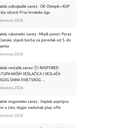
atski odbojkaški savez : OK Olimpik i KOP
fala izborili Prvu hrvatsku ligu
olovoza 2026
atski rukometni savez : Mlađi juniori: Poraz
Danske, slijedi borba za poredak od 5. do
mjesta
olovoza 2026
atski veslački savez ⓕ: RASPORED
TUPA NAŠIH VESLAČICA I VESLAČA
GOG DANA SVJETSKOG ...
olovoza 2026
atski nogometni savez : Hajduk uvjerljivo
vio u Litvi, stigao nadomak play-offa
olovoza 2026