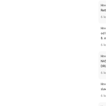
Hrv
Ret
6 k
Hrv
od 
8. 
6 k
Hrv
NAS
DRU
6 k
Hrv
sla
6 k