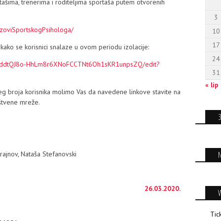
tašima, trenerima i roditeljima sportaša putem otvorenih
3
zoviSportskogPsihologa/
10
17
 kako se korisnici snalaze u ovom periodu izolacije:
24
WMddtQJ8o-HhLm8r6XNoFCCTNt6Oh1sKR1unpsZQ/edit?
31
« lip
eg broja korisnika molimo Vas da navedene linkove stavite na
uštvene mreže.
rajnov, Nataša Stefanovski
26.03.2020.
Tic