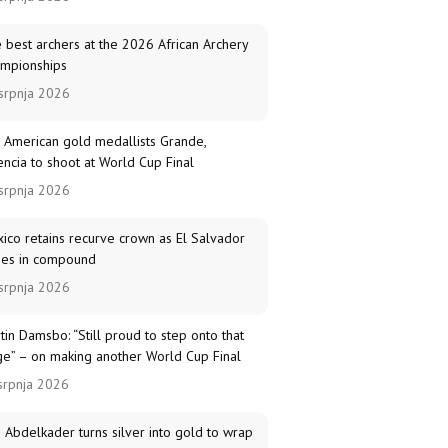
 best archers at the 2026 African Archery
mpionships
srpnja 2026
 American gold medallists Grande,
encia to shoot at World Cup Final
srpnja 2026
ico retains recurve crown as El Salvador
nes in compound
srpnja 2026
tin Damsbo: “Still proud to step onto that
ge” – on making another World Cup Final
srpnja 2026
 Abdelkader turns silver into gold to wrap