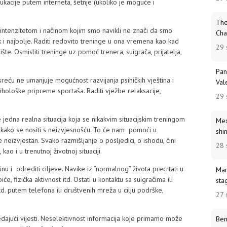
edukacije putem interneta, šetnje (ukoliko je moguće i
The
 intenzitetom i načinom kojim smo navikli ne znači da smo
Cha
jek i najbolje. Raditi redovito treninge u ona vremena kao kad
29 
ište. Osmisliti treninge uz pomoć trenera, suigrača, prijatelja,
Pan
reću ne umanjuje mogućnost razvijanja psihičkih vještina i
Val
hološke pripreme sportaša. Raditi vježbe relaksacije,
29 
e jedna realna situacija koja se nikakvim situacijskim treningom
Mex
i kako se nositi s neizvjesnošću. To će nam pomoći u
shi
neizvjestan. Svako razmišljanje o posljedici, o ishodu, čini
28 
ao i u trenutnoj životnoj situaciji.
inu i odrediti ciljeve. Navike iz “normalnog” života precrtati u
Mar
piće, fizička aktivnost itd. Ostati u kontaktu sa suigračima ili
sta
itd. putem telefona ili društvenih mreža u cilju podrške,
27 
edajući vijesti. Neselektivnost informacija koje primamo može
Ben