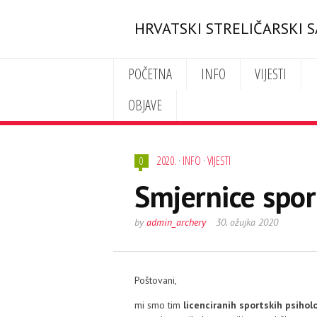
HRVATSKI STRELIČARSKI 
POČETNA
INFO
VIJESTI
OBJAVE
2020.
·
INFO
·
VIJESTI
0
Smjernice spor
by
admin_archery
30. ožujka 2020
Poštovani,
mi smo tim
licenciranih sportskih psihol