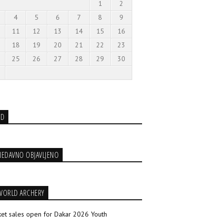
1
2
4
5
6
7
8
9
11
12
13
14
15
16
18
19
20
21
22
23
25
26
27
28
29
30
3D
NEDAVNO OBJAVLJENO
WORLD ARCHERY
ket sales open for Dakar 2026 Youth