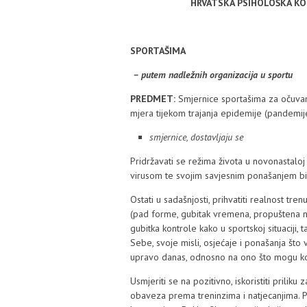
HRVATSKA PSIHOLOŠKA K
SPORTAŠIMA
– putem nadležnih organizacija u sportu
PREDMET:
Smjernice sportašima za očuva
mjera tijekom trajanja epidemije (pandemi
smjernice, dostavljaju se
Pridržavati se režima života u novonastaloj s
virusom te svojim savjesnim ponašanjem bit
Ostati u sadašnjosti, prihvatiti realnost tren
(pad forme, gubitak vremena, propuštena nat
gubitka kontrole kako u sportskoj situaciji, 
Sebe, svoje misli, osjećaje i ponašanja što
upravo danas, odnosno na ono što mogu kon
Usmjeriti se na pozitivno, iskoristiti priliku 
obaveza prema treninzima i natjecanjima. Prip