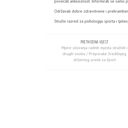
povećati anksioznost. Informirati se samo p
Održavati dobre zdravstvene i prehramben
Stručni razred za psihologiju sporta i tjele
PRETHODNA VIJEST
Mjere očuvanja radnih mjesta stručnih i
drugih osoba / Preporuke Središnjeg
državnog ureda za šport