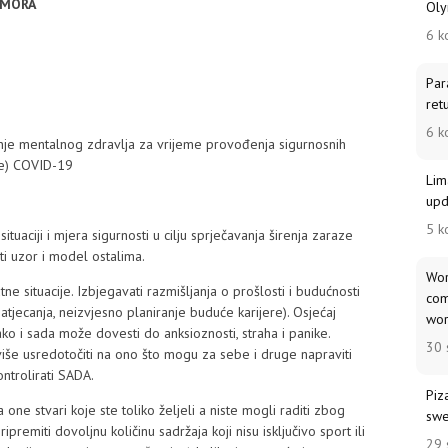
OMORA
Oly
6 k
Par
ret
6 k
nje mentalnog zdravlja za vrijeme provođenja sigurnosnih
je) COVID-19
Lim
upd
5 k
ituaciji i mjera sigurnosti u cilju sprječavanja širenja zaraze
i uzor i model ostalima.
Wor
utne situacije. Izbjegavati razmišljanja o prošlosti i budućnosti
com
jecanja, neizvjesno planiranje buduće karijere). Osjećaj
wor
tako i sada može dovesti do anksioznosti, straha i panike.
30 
 više usredotočiti na ono što mogu za sebe i druge napraviti
trolirati SADA.
Piz
za one stvari koje ste toliko željeli a niste mogli raditi zbog
swe
remiti dovoljnu količinu sadržaja koji nisu isključivo sport ili
29 