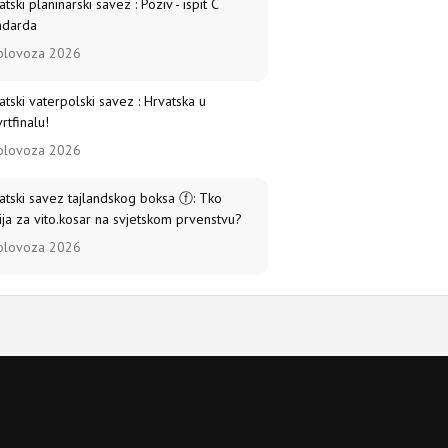
tski planinarski savez : Poziv - ispit C
ndarda
olovoza 2026
atski vaterpolski savez : Hrvatska u
rtfinalu!
olovoza 2026
atski savez tajlandskog boksa ⓕ: Tko
ija za vito.kosar na svjetskom prvenstvu?
olovoza 2026