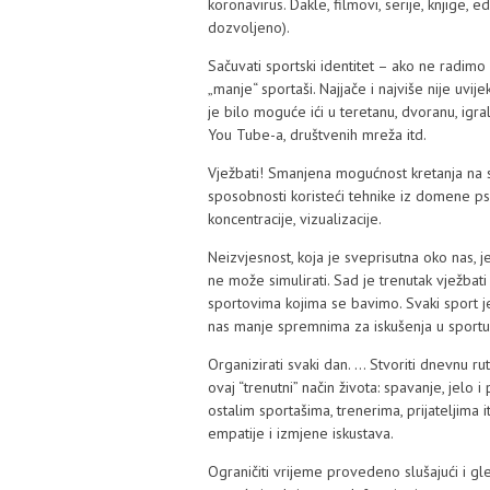
koronavirus. Dakle, filmovi, serije, knjige, 
dozvoljeno).
Sačuvati sportski identitet – ako ne radimo
„manje“ sportaši. Najjače i najviše nije uvi
je bilo moguće ići u teretanu, dvoranu, igral
You Tube-a, društvenih mreža itd.
Vježbati! Smanjena mogućnost kretanja na s
sposobnosti koristeći tehnike iz domene psi
koncentracije, vizualizacije.
Neizvjesnost, koja je sveprisutna oko nas, j
ne može simulirati. Sad je trenutak vježbat
sportovima kojima se bavimo. Svaki sport je 
nas manje spremnima za iskušenja u sportu, k
Organizirati svaki dan. … Stvoriti dnevnu rut
ovaj “trenutni” način života: spavanje, jelo i 
ostalim sportašima, trenerima, prijateljima 
empatije i izmjene iskustava.
Ograničiti vrijeme provedeno slušajući i gl