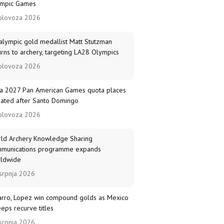
mpic Games
olovoza 2026
alympic gold medallist Matt Stutzman
urns to archery, targeting LA28 Olympics
olovoza 2026
a 2027 Pan American Games quota places
ated after Santo Domingo
olovoza 2026
ld Archery Knowledge Sharing
munications programme expands
ldwide
srpnja 2026
arro, Lopez win compound golds as Mexico
eps recurve titles
srpnja 2026