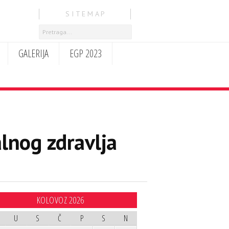
S I T E M A P
GALERIJA
EGP 2023
lnog zdravlja
KOLOVOZ 2026
U
S
Č
P
S
N