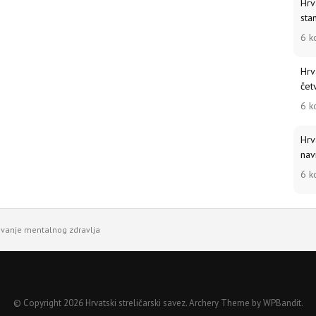
Hrva
sta
6 k
Hrv
četv
6 k
Hrv
nav
6 k
uvanje mentalnog zdravlja
© Copyright 2026 Hrvatski streličarski savez.
Archery Theme by
WPBandit
.