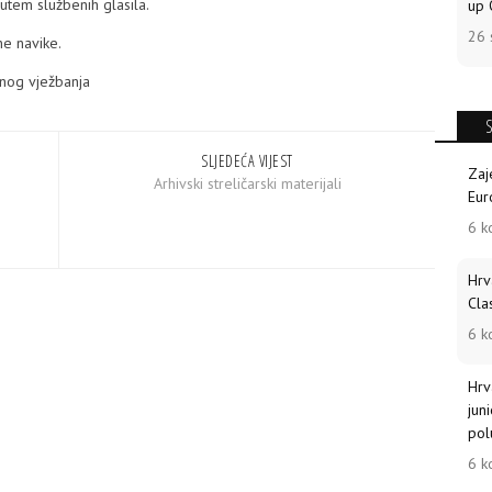
utem službenih glasila.
up 
26 
e navike.
snog vježbanja
SLJEDEĆA VIJEST
Zaj
Arhivski streličarski materijali
Eur
6 k
Hrv
Cla
6 k
Hrv
jun
pol
6 k