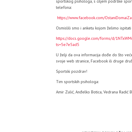
sportskog psihologa, s ciljem podrške spor
telefona:
https://www.facebook.com/OstaniDomaiZa
Osmislili smo i anketu kojom želimo ispitati
https://docs.google.com/forms/d/1NTx
ts=5e7e5ad5
U želji da ova informacija dođe do što već
svoje web stranice, Facebook ili druge dr
Sportski pozdrav!
Tim sportskih psihologa:
Amir Zulić, Anđelko Botica, Vedrana Radić B