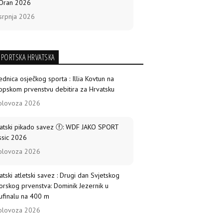
Oran 2026
srpnja 2026
SPORTSKA HRVATSKA
ednica osječkog sporta : Illia Kovtun na
opskom prvenstvu debitira za Hrvatsku
olovoza 2026
atski pikado savez ⓕ: WDF JAKO SPORT
ssic 2026
olovoza 2026
atski atletski savez : Drugi dan Svjetskog
iorskog prvenstva: Dominik Jezernik u
ufinalu na 400 m
olovoza 2026