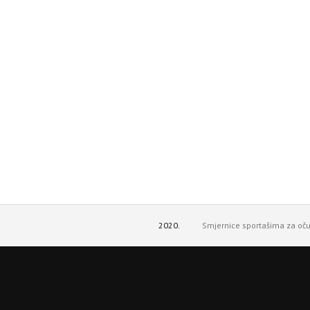
2020.
Smjernice sportašima za oč