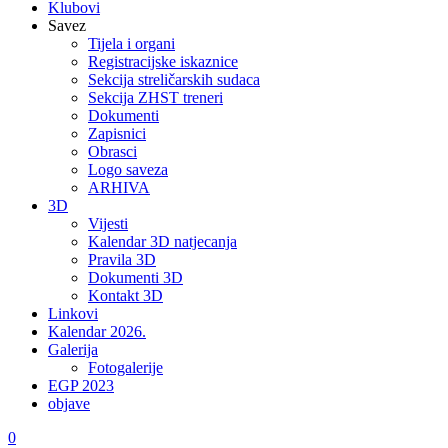
Klubovi
Savez
Tijela i organi
Registracijske iskaznice
Sekcija streličarskih sudaca
Sekcija ZHST treneri
Dokumenti
Zapisnici
Obrasci
Logo saveza
ARHIVA
3D
Vijesti
Kalendar 3D natjecanja
Pravila 3D
Dokumenti 3D
Kontakt 3D
Linkovi
Kalendar 2026.
Galerija
Fotogalerije
EGP 2023
objave
0