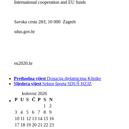
International cooperation and EU funds
Savska cesta 28/I, 10 000 Zagreb
sdus.gov.hr
eu2020.hr
Prethodna vijest
Donacija djelatnicima Klinike
Sljedeća vijest
Sektor športa SDUŠ HZJZ
kolovoz 2026
P
U
S
Č
P
S
N
1
2
3
4
5
6
7
8
9
10
11
12
13
14
15
16
17
18
19
20
21
22
23