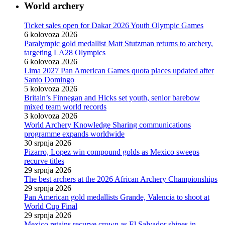
World archery
Ticket sales open for Dakar 2026 Youth Olympic Games
6 kolovoza 2026
Paralympic gold medallist Matt Stutzman returns to archery,
targeting LA28 Olympics
6 kolovoza 2026
Lima 2027 Pan American Games quota places updated after
Santo Domingo
5 kolovoza 2026
Britain’s Finnegan and Hicks set youth, senior barebow
mixed team world records
3 kolovoza 2026
World Archery Knowledge Sharing communications
programme expands worldwide
30 srpnja 2026
Pizarro, Lopez win compound golds as Mexico sweeps
recurve titles
29 srpnja 2026
The best archers at the 2026 African Archery Championships
29 srpnja 2026
Pan American gold medallists Grande, Valencia to shoot at
World Cup Final
29 srpnja 2026
Mexico retains recurve crown as El Salvador shines in