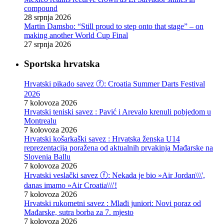
compound
28 srpnja 2026
Martin Damsbo: “Still proud to step onto that stage” – on
making another World Cup Final
27 srpnja 2026
Sportska hrvatska
Hrvatski pikado savez ⓕ: Croatia Summer Darts Festival
2026
7 kolovoza 2026
Hrvatski teniski savez : Pavić i Arevalo krenuli pobjedom u
Montrealu
7 kolovoza 2026
Hrvatski košarkaški savez : Hrvatska ženska U14
reprezentacija poražena od aktualnih prvakinja Mađarske na
Slovenia Ballu
7 kolovoza 2026
Hrvatski veslački savez ⓕ: Nekada je bio »Air Jordan\\\',
danas imamo »Air Croatia\\\'!
7 kolovoza 2026
Hrvatski rukometni savez : Mlađi juniori: Novi poraz od
Mađarske, sutra borba za 7. mjesto
7 kolovoza 2026