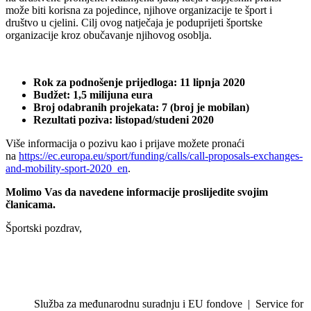
može biti korisna za pojedince, njihove organizacije te šport i
društvo u cjelini. Cilj ovog natječaja je poduprijeti športske
organizacije kroz obučavanje njihovog osoblja.
Rok za podnošenje prijedloga: 11 lipnja 2020
Budžet: 1,5 milijuna eura
Broj odabranih projekata: 7 (broj je mobilan)
Rezultati poziva: listopad/studeni 2020
Više informacija o pozivu kao i prijave možete pronaći
na
https://ec.europa.eu/sport/funding/calls/call-proposals-exchanges-
and-mobility-sport-2020_en
.
Molimo Vas da navedene informacije proslijedite svojim
članicama.
Športski pozdrav,
Služba za međunarodnu suradnju i EU fondove | Service for