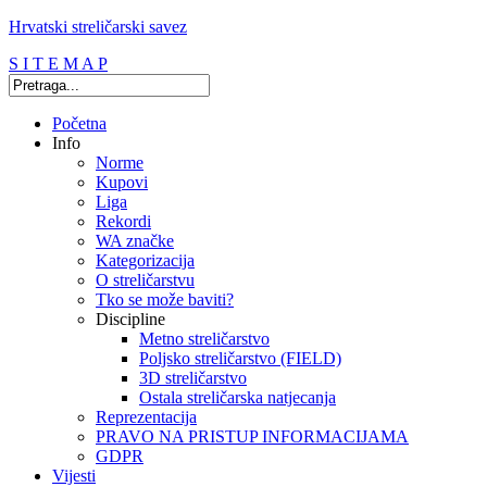
Hrvatski streličarski savez
S I T E M A P
Početna
Info
Norme
Kupovi
Liga
Rekordi
WA značke
Kategorizacija
O streličarstvu
Tko se može baviti?
Discipline
Metno streličarstvo
Poljsko streličarstvo (FIELD)
3D streličarstvo
Ostala streličarska natjecanja
Reprezentacija
PRAVO NA PRISTUP INFORMACIJAMA
GDPR
Vijesti