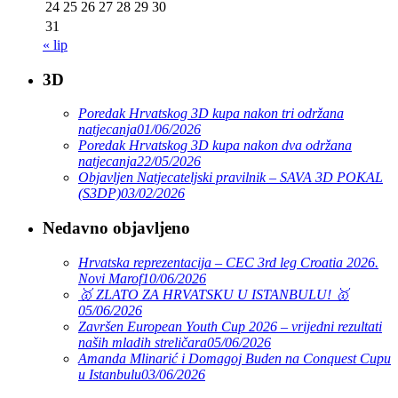
24
25
26
27
28
29
30
31
« lip
3D
Poredak Hrvatskog 3D kupa nakon tri održana
natjecanja
01/06/2026
Poredak Hrvatskog 3D kupa nakon dva održana
natjecanja
22/05/2026
Objavljen Natjecateljski pravilnik – SAVA 3D POKAL
(S3DP)
03/02/2026
Nedavno objavljeno
Hrvatska reprezentacija – CEC 3rd leg Croatia 2026.
Novi Marof
10/06/2026
🥇 ZLATO ZA HRVATSKU U ISTANBULU! 🥇
05/06/2026
Završen European Youth Cup 2026 – vrijedni rezultati
naših mladih streličara
05/06/2026
Amanda Mlinarić i Domagoj Buden na Conquest Cupu
u Istanbulu
03/06/2026