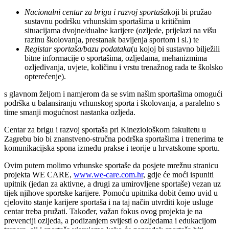
Nacionalni centar za brigu i razvoj sportaša
koji bi pružao
sustavnu podršku vrhunskim sportašima u kritičnim
situacijama dvojne/dualne karijere (ozljede, prijelazi na višu
razinu školovanja, prestanak bavljenja sportom i sl.) te
Registar sportaša/bazu podataka
(u kojoj bi sustavno bilježili
bitne informacije o sportašima, ozljedama, mehanizmima
ozljeđivanja, uvjete, količinu i vrstu trenažnog rada te školsko
opterećenje).
s glavnom željom i namjerom da se svim našim sportašima omogući
podrška u balansiranju vrhunskog sporta i školovanja, a paralelno s
time smanji mogućnost nastanka ozljeda.
Centar za brigu i razvoj sportaša pri Kineziološkom fakultetu u
Zagrebu bio bi znanstveno-stručna podrška sportašima i trenerima te
komunikacijska spona između prakse i teorije u hrvatskome sportu.
Ovim putem molimo vrhunske sportaše da posjete mrežnu stranicu
projekta WE CARE,
www.we-care.com.hr
, gdje će moći ispuniti
upitnik (jedan za aktivne, a drugi za umirovljene sportaše) vezan uz
tijek njihove sportske karijere. Pomoću upitnika dobit ćemo uvid u
cjelovito stanje karijere sportaša i na taj način utvrditi koje usluge
centar treba pružati. Također, važan fokus ovog projekta je na
prevenciji ozljeda, a podizanjem svijesti o ozljedama i edukacijom