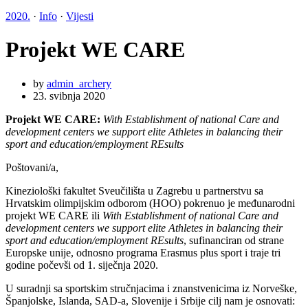
2020.
·
Info
·
Vijesti
Projekt WE CARE
by
admin_archery
23. svibnja 2020
Projekt WE CARE
:
With Establishment of national Care and
development centers we support elite Athletes in balancing their
sport and education/employment REsults
Poštovani/a,
Kineziološki fakultet Sveučilišta u Zagrebu u partnerstvu sa
Hrvatskim olimpijskim odborom (HOO) pokrenuo je međunarodni
projekt WE CARE ili
With Establishment of national Care and
development centers we support elite Athletes in balancing their
sport and education/employment REsults
, sufinanciran od strane
Europske unije, odnosno programa Erasmus plus sport i traje tri
godine počevši od 1. siječnja 2020.
U suradnji sa sportskim stručnjacima i znanstvenicima iz Norveške,
Španjolske, Islanda, SAD-a, Slovenije i Srbije cilj nam je osnovati: