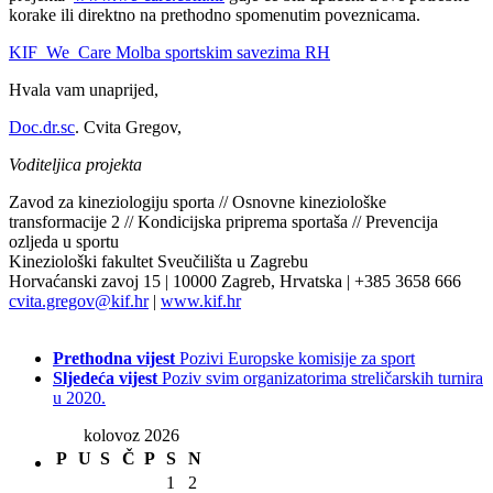
korake ili direktno na prethodno spomenutim poveznicama.
KIF_We_Care Molba sportskim savezima RH
Hvala vam unaprijed,
Doc.dr.sc
. Cvita Gregov,
Voditeljica projekta
Zavod za kineziologiju sporta // Osnovne kineziološke
transformacije 2 // Kondicijska priprema sportaša // Prevencija
ozljeda u sportu
Kineziološki fakultet Sveučilišta u Zagrebu
Horvaćanski zavoj 15 | 10000 Zagreb, Hrvatska | +385 3658 666
cvita.gregov@kif.hr
|
www.kif.hr
Prethodna vijest
Pozivi Europske komisije za sport
Sljedeća vijest
Poziv svim organizatorima streličarskih turnira
u 2020.
kolovoz 2026
P
U
S
Č
P
S
N
1
2