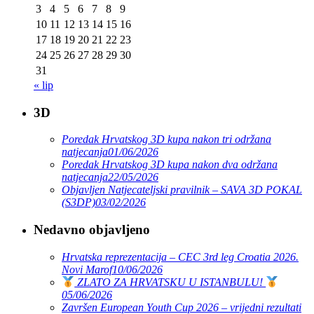
3
4
5
6
7
8
9
10
11
12
13
14
15
16
17
18
19
20
21
22
23
24
25
26
27
28
29
30
31
« lip
3D
Poredak Hrvatskog 3D kupa nakon tri održana
natjecanja
01/06/2026
Poredak Hrvatskog 3D kupa nakon dva održana
natjecanja
22/05/2026
Objavljen Natjecateljski pravilnik – SAVA 3D POKAL
(S3DP)
03/02/2026
Nedavno objavljeno
Hrvatska reprezentacija – CEC 3rd leg Croatia 2026.
Novi Marof
10/06/2026
ZLATO ZA HRVATSKU U ISTANBULU!
05/06/2026
Završen European Youth Cup 2026 – vrijedni rezultati