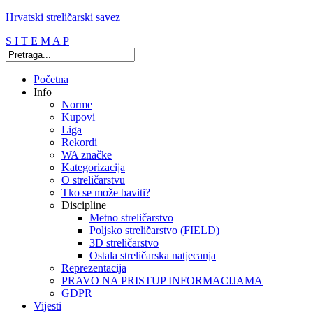
Hrvatski streličarski savez
S I T E M A P
Početna
Info
Norme
Kupovi
Liga
Rekordi
WA značke
Kategorizacija
O streličarstvu
Tko se može baviti?
Discipline
Metno streličarstvo
Poljsko streličarstvo (FIELD)
3D streličarstvo
Ostala streličarska natjecanja
Reprezentacija
PRAVO NA PRISTUP INFORMACIJAMA
GDPR
Vijesti