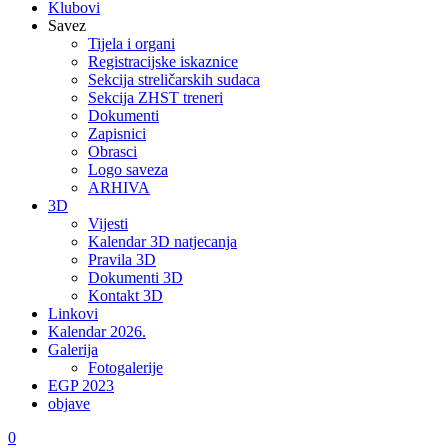
Klubovi
Savez
Tijela i organi
Registracijske iskaznice
Sekcija streličarskih sudaca
Sekcija ZHST treneri
Dokumenti
Zapisnici
Obrasci
Logo saveza
ARHIVA
3D
Vijesti
Kalendar 3D natjecanja
Pravila 3D
Dokumenti 3D
Kontakt 3D
Linkovi
Kalendar 2026.
Galerija
Fotogalerije
EGP 2023
objave
0