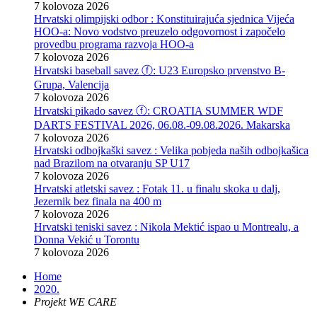
7 kolovoza 2026
Hrvatski olimpijski odbor : Konstituirajuća sjednica Vijeća
HOO-a: Novo vodstvo preuzelo odgovornost i započelo
provedbu programa razvoja HOO-a
7 kolovoza 2026
Hrvatski baseball savez ⓕ: U23 Europsko prvenstvo B-
Grupa, Valencija
7 kolovoza 2026
Hrvatski pikado savez ⓕ: CROATIA SUMMER WDF
DARTS FESTIVAL 2026, 06.08.-09.08.2026. Makarska
7 kolovoza 2026
Hrvatski odbojkaški savez : Velika pobjeda naših odbojkašica
nad Brazilom na otvaranju SP U17
7 kolovoza 2026
Hrvatski atletski savez : Fotak 11. u finalu skoka u dalj,
Jezernik bez finala na 400 m
7 kolovoza 2026
Hrvatski teniski savez : Nikola Mektić ispao u Montrealu, a
Donna Vekić u Torontu
7 kolovoza 2026
Home
2020.
Projekt WE CARE