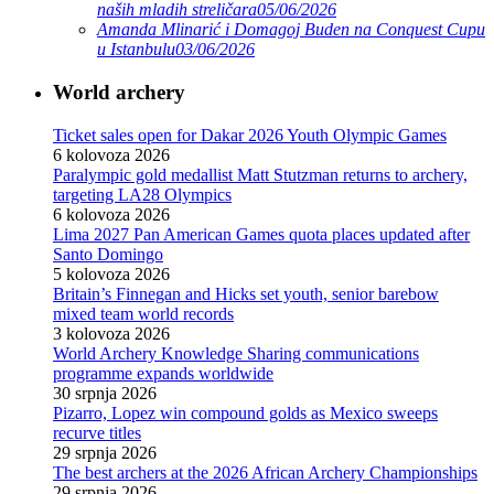
naših mladih streličara
05/06/2026
Amanda Mlinarić i Domagoj Buden na Conquest Cupu
u Istanbulu
03/06/2026
World archery
Ticket sales open for Dakar 2026 Youth Olympic Games
6 kolovoza 2026
Paralympic gold medallist Matt Stutzman returns to archery,
targeting LA28 Olympics
6 kolovoza 2026
Lima 2027 Pan American Games quota places updated after
Santo Domingo
5 kolovoza 2026
Britain’s Finnegan and Hicks set youth, senior barebow
mixed team world records
3 kolovoza 2026
World Archery Knowledge Sharing communications
programme expands worldwide
30 srpnja 2026
Pizarro, Lopez win compound golds as Mexico sweeps
recurve titles
29 srpnja 2026
The best archers at the 2026 African Archery Championships
29 srpnja 2026