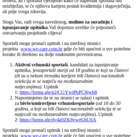
trenera, ali i sportaša vjerujemo kako će napredak sportaša biti
neizbježan, te će njihova karijera postati kvalitetnija i dugovječnija,
ali prije svega zdravija.
Stoga Vas, radi svega navedenog,
molimo za suradnju i
ispunjavanje upitnika
.Vaš doprinos uvelike će pripomoći
ostvarivanju projektnih ciljeva!
Sportaši mogu pronaći upitnik i na mrežnoj stranici
projekta
www.we-care.com.hr
gdje će biti upućeni u sve potrebne
korake ili direktno na dolje istaknutim poveznicama.
Aktivni vrhunski sportaši
, kandidati za ispunjavanje
upitnika, jesu
sportaši stariji od 18 godina te koji su članovi
(ili su u nekom trenutku karijere bili članovi) nacionalnih
selekcija te se natječu na međunarodnim
natjecanjima)
.
Upitnik
1:
https://forms.gle/p2jCGYwiPbPC8jwb8
Napominjemo da se na stranici se nalazi i upitnik
za
bivše/umirovljene vrhunske
sportaše
(
od 18 do 50
godina, a koji su bili članovi nacionalnih selekcija te se
natjecali na međunarodnim natjecanjima
). Upitnik
2:
https://forms.gle/dy4a9ZK8vwr63tU6A
Sportaši mogu pronaći upitnik i na mrežnoj stranici
projekta
www.we-care.com.hr
gdje će biti upućeni u sve potrebne