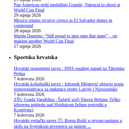
Pan American gold medallists Grande, Valencia to shoot at
World Cup Final
29 srpnja 2026
Mexico retains recurve crown as El Salvador shines in
compound
28 srpnja 2026
Martin Damsbo: “Still proud to step onto that stage” – on
making another World Cup Final
27 srpnja 2026
Sportska hrvatska
Hrvatski nogometni savez : HNS osuđuje napad na Tihomira
Pejina
7 kolovoza 2026
Hrvatski košarkaški savez : Izbornik Mijatović objavio popis
reprezentativaca za utakmice protiv Latvije i Nizozemske
7 kolovoza 2026
ZŠU Grada Varaždina : Šafarić uoči Slaven Belupa: Teško
izborenu pobjedu nad Hajdukom želimo potvrditi u
Koprivnici
7 kolovoza 2026
Hrvatski veslački savez ⓕ: Borna Bašić u prvom nastupu u
skifu na Svjetskom prvenstvu za juniore ...