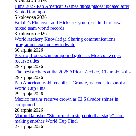
6 kolovoza 2026
Lima 2027 Pan American Games quota places updated after
Santo Domingo
5 kolovoza 2026
Britain’s Finnegan and Hicks set youth, senior barebow
mixed team world records
3 kolovoza 2026
World Archery Knowledge Sharing communications
programme expands worldwide
30 srpnja 2026
Pizarro, Lopez win compound golds as Mexico sweeps
recurve titles
29 srpnja 2026
The best archers at the 2026 African Archery Championships
29 srpnja 2026
Pan American gold medallists Grande, Valencia to shoot at
World Cup Final
29 srpnja 2026
Mexico retains recurve crown as El Salvador shines in
compound
28 srpnja 2026
Martin Damsbo: “Still proud to step onto that stage” – on
making another World Cup Final
27 srpnja 2026