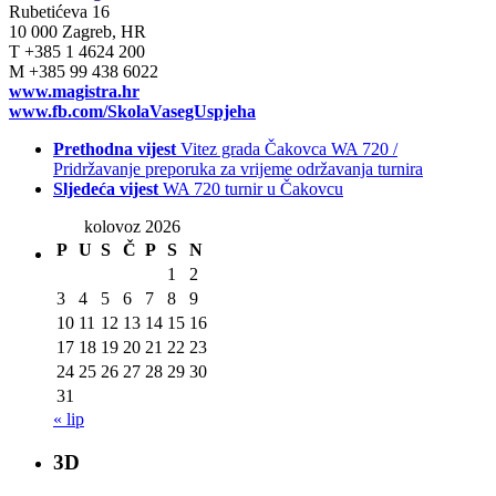
Rubetićeva 16
10 000 Zagreb, HR
T +385 1 4624 200
M +385 99 438 6022
www.magistra.hr
www.fb.com/SkolaVasegUspjeha
Prethodna vijest
Vitez grada Čakovca WA 720 /
Pridržavanje preporuka za vrijeme održavanja turnira
Sljedeća vijest
WA 720 turnir u Čakovcu
kolovoz 2026
P
U
S
Č
P
S
N
1
2
3
4
5
6
7
8
9
10
11
12
13
14
15
16
17
18
19
20
21
22
23
24
25
26
27
28
29
30
31
« lip
3D