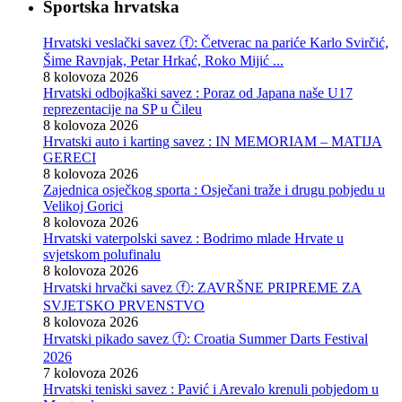
Sportska hrvatska
Hrvatski veslački savez ⓕ: Četverac na pariće Karlo Svirčić,
Šime Ravnjak, Petar Hrkać, Roko Mijić ...
8 kolovoza 2026
Hrvatski odbojkaški savez : Poraz od Japana naše U17
reprezentacije na SP u Čileu
8 kolovoza 2026
Hrvatski auto i karting savez : IN MEMORIAM – MATIJA
GERECI
8 kolovoza 2026
Zajednica osječkog sporta : Osječani traže i drugu pobjedu u
Velikoj Gorici
8 kolovoza 2026
Hrvatski vaterpolski savez : Bodrimo mlade Hrvate u
svjetskom polufinalu
8 kolovoza 2026
Hrvatski hrvački savez ⓕ: ZAVRŠNE PRIPREME ZA
SVJETSKO PRVENSTVO
8 kolovoza 2026
Hrvatski pikado savez ⓕ: Croatia Summer Darts Festival
2026
7 kolovoza 2026
Hrvatski teniski savez : Pavić i Arevalo krenuli pobjedom u