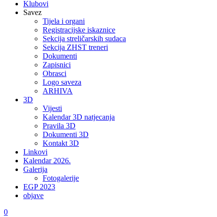
Klubovi
Savez
Tijela i organi
Registracijske iskaznice
Sekcija streličarskih sudaca
Sekcija ZHST treneri
Dokumenti
Zapisnici
Obrasci
Logo saveza
ARHIVA
3D
Vijesti
Kalendar 3D natjecanja
Pravila 3D
Dokumenti 3D
Kontakt 3D
Linkovi
Kalendar 2026.
Galerija
Fotogalerije
EGP 2023
objave
0