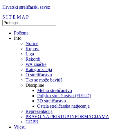
Hrvatski streličarski savez
S I T E M A P
Početna
Info
Norme
Kupovi
Liga
Rekordi
WA značke
Kategorizacija
O streličarstvu
Tko se može baviti?
Discipline
Metno streličarstvo
Poljsko streličarstvo (FIELD)
3D streličarstvo
Ostala streličarska natjecanja
Reprezentacija
PRAVO NA PRISTUP INFORMACIJAMA
GDPR
Vijesti