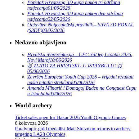
Poredak Hrvatskog 3D kupa nakon tri održana
natjecanja
01/06/2026
Poredak Hrvatskog 3D kupa nakon dva održana
natjecanja
22/05/2026
Objavljen Natjecateljski pravilnik – SAVA 3D POKAL
(S3DP)
03/02/2026
Nedavno objavljeno
Hrvatska reprezentacija – CEC 3rd leg Croatia 2026.
Novi Marof
10/06/2026
🥇 ZLATO ZA HRVATSKU U ISTANBULU! 🥇
05/06/2026
Završen European Youth Cup 2026 – vrijedni rezultati
naših mladih streličara
05/06/2026
Amanda Mlinarić i Domagoj Buden na Conquest Cupu
u Istanbulu
03/06/2026
World archery
Ticket sales open for Dakar 2026 Youth Olympic Games
6 kolovoza 2026
Paralympic gold medallist Matt Stutzman returns to archery,
targeting LA28 Olympics