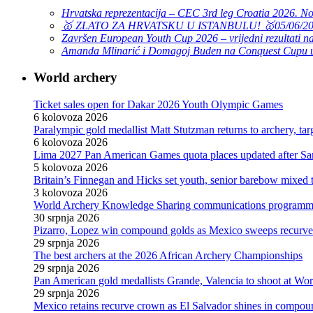
Hrvatska reprezentacija – CEC 3rd leg Croatia 2026. N
🥇 ZLATO ZA HRVATSKU U ISTANBULU! 🥇
05/06/2
Završen European Youth Cup 2026 – vrijedni rezultati na
Amanda Mlinarić i Domagoj Buden na Conquest Cupu u
World archery
Ticket sales open for Dakar 2026 Youth Olympic Games
6 kolovoza 2026
Paralympic gold medallist Matt Stutzman returns to archery, t
6 kolovoza 2026
Lima 2027 Pan American Games quota places updated after S
5 kolovoza 2026
Britain’s Finnegan and Hicks set youth, senior barebow mixed 
3 kolovoza 2026
World Archery Knowledge Sharing communications programm
30 srpnja 2026
Pizarro, Lopez win compound golds as Mexico sweeps recurve t
29 srpnja 2026
The best archers at the 2026 African Archery Championships
29 srpnja 2026
Pan American gold medallists Grande, Valencia to shoot at Wo
29 srpnja 2026
Mexico retains recurve crown as El Salvador shines in compou