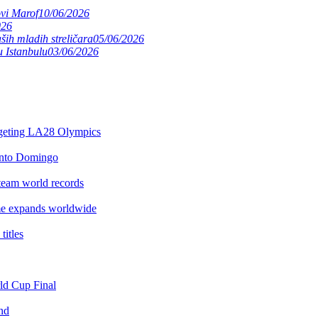
ovi Marof
10/06/2026
026
ših mladih streličara
05/06/2026
 Istanbulu
03/06/2026
argeting LA28 Olympics
anto Domingo
team world records
e expands worldwide
itles
rld Cup Final
nd