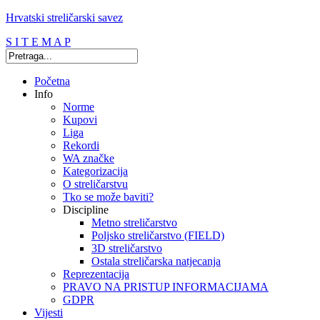
Hrvatski streličarski savez
S I T E M A P
Početna
Info
Norme
Kupovi
Liga
Rekordi
WA značke
Kategorizacija
O streličarstvu
Tko se može baviti?
Discipline
Metno streličarstvo
Poljsko streličarstvo (FIELD)
3D streličarstvo
Ostala streličarska natjecanja
Reprezentacija
PRAVO NA PRISTUP INFORMACIJAMA
GDPR
Vijesti