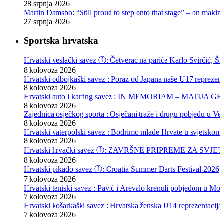
28 srpnja 2026
Martin Damsbo: “Still proud to step onto that stage” – on mak
27 srpnja 2026
Sportska hrvatska
Hrvatski veslački savez ⓕ: Četverac na pariće Karlo Svirčić, Š
8 kolovoza 2026
Hrvatski odbojkaški savez : Poraz od Japana naše U17 reprezen
8 kolovoza 2026
Hrvatski auto i karting savez : IN MEMORIAM – MATIJA 
8 kolovoza 2026
Zajednica osječkog sporta : Osječani traže i drugu pobjedu u Ve
8 kolovoza 2026
Hrvatski vaterpolski savez : Bodrimo mlade Hrvate u svjetskom
8 kolovoza 2026
Hrvatski hrvački savez ⓕ: ZAVRŠNE PRIPREME ZA S
8 kolovoza 2026
Hrvatski pikado savez ⓕ: Croatia Summer Darts Festival 2026
7 kolovoza 2026
Hrvatski teniski savez : Pavić i Arevalo krenuli pobjedom u Mo
7 kolovoza 2026
Hrvatski košarkaški savez : Hrvatska ženska U14 reprezentacij
7 kolovoza 2026