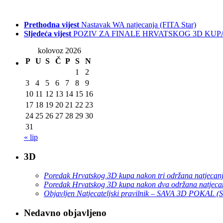
Prethodna vijest
Nastavak WA natjecanja (FITA Star)
Sljedeća vijest
POZIV ZA FINALE HRVATSKOG 3D KUP
kolovoz 2026
P
U
S
Č
P
S
N
1
2
3
4
5
6
7
8
9
10
11
12
13
14
15
16
17
18
19
20
21
22
23
24
25
26
27
28
29
30
31
« lip
3D
Poredak Hrvatskog 3D kupa nakon tri održana natjecan
Poredak Hrvatskog 3D kupa nakon dva održana natjeca
Objavljen Natjecateljski pravilnik – SAVA 3D POKAL 
Nedavno objavljeno