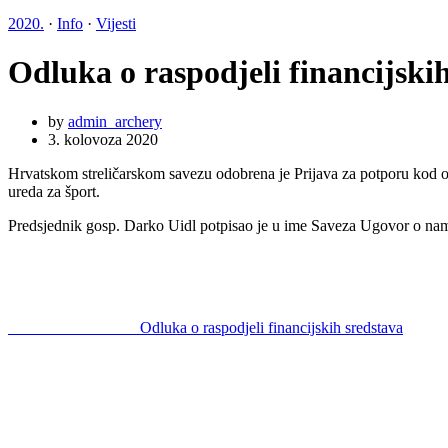
2020.
·
Info
·
Vijesti
Odluka o raspodjeli financijski
by
admin_archery
3. kolovoza 2020
Hrvatskom streličarskom savezu odobrena je Prijava za potporu kod or
ureda za šport.
Predsjednik gosp. Darko Uidl potpisao je u ime Saveza Ugovor o nam
Odluka o raspodjeli financijskih sredstava