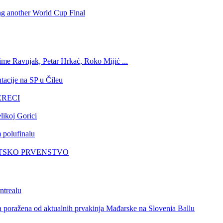
ing another World Cup Final
ime Ravnjak, Petar Hrkać, Roko Mijić ...
tacije na SP u Čileu
GERECI
likoj Gorici
 polufinalu
VJETSKO PRVENSTVO
ntrealu
a poražena od aktualnih prvakinja Mađarske na Slovenia Ballu