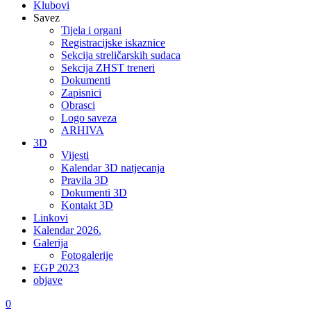
Klubovi
Savez
Tijela i organi
Registracijske iskaznice
Sekcija streličarskih sudaca
Sekcija ZHST treneri
Dokumenti
Zapisnici
Obrasci
Logo saveza
ARHIVA
3D
Vijesti
Kalendar 3D natjecanja
Pravila 3D
Dokumenti 3D
Kontakt 3D
Linkovi
Kalendar 2026.
Galerija
Fotogalerije
EGP 2023
objave
0