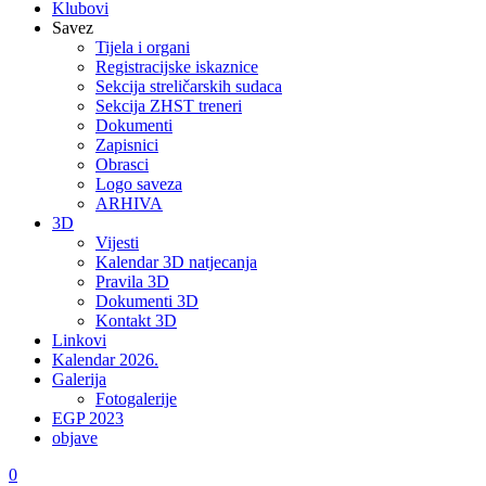
Klubovi
Savez
Tijela i organi
Registracijske iskaznice
Sekcija streličarskih sudaca
Sekcija ZHST treneri
Dokumenti
Zapisnici
Obrasci
Logo saveza
ARHIVA
3D
Vijesti
Kalendar 3D natjecanja
Pravila 3D
Dokumenti 3D
Kontakt 3D
Linkovi
Kalendar 2026.
Galerija
Fotogalerije
EGP 2023
objave
0