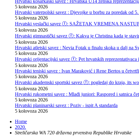
Hrvatski košarkaški savez : Hrvatska U14 ženska reprezentacij
5 kolovoza 2026
Hrvatski vaterpolski savez : Djevojke u borbu za poredak od 5.
5 kolovoza 2026
Hrvatski veslački savez ⓕ: SAŽETAK VREMENA NASTU
5 kolovoza 2026
Hrvatski gimnastički savez ⓕ: Kakva je Christina kada je stav
5 kolovoza 2026
Hrvatski atletski savez : Nevia Fotak u finalu skoka u dalj na
5 kolovoza 2026
Hrvatski orijentacijski savez ⓕ: Pet hrvatskih reprezentativaca 
5 kolovoza 2026
Hrvatski teniski savez : Ivan Maraković i Rene Bertos u četvrtf
5 kolovoza 2026
Hrvatski akademski sportski savez ⓕ: pogledaj do kraja, its wor
5 kolovoza 2026
Hrvatski rukometni savez : Mlađi juniori: Raspored i satnica čet
5 kolovoza 2026
Hrvatski planinarski savez : Poziv - ispit A standarda
5 kolovoza 2026
Home
2020.
Streličarska WA 720 državna prvenstva Republike Hrvatske