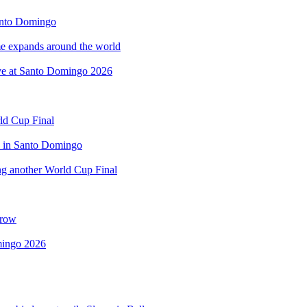
anto Domingo
 expands around the world
rve at Santo Domingo 2026
rld Cup Final
d in Santo Domingo
ing another World Cup Final
 row
omingo 2026