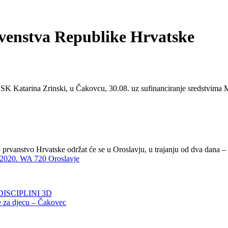
rvenstva Republike Hrvatske
 Katarina Zrinski, u Čakovcu, 30.08. uz sufinanciranje sredstvima Min
anstvo Hrvatske održat će se u Oroslavju, u trajanju od dva dana – 19.
020. WA 720 Oroslavje
ISCIPLINI 3D
 za djecu – Čakovec