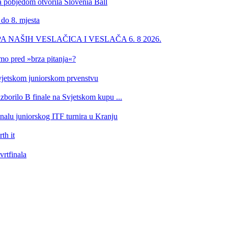
a pobjedom otvorila Slovenia Ball
 do 8. mjesta
PA NAŠIH VESLAČICA I VESLAČA 6. 8 2026.
imo pred »brza pitanja«?
 Svjetskom juniorskom prvenstvu
izborilo B finale na Svjetskom kupu ...
inalu juniorskog ITF turnira u Kranju
th it
vrtfinala