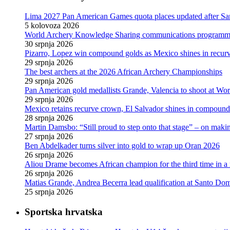
Lima 2027 Pan American Games quota places updated after S
5 kolovoza 2026
World Archery Knowledge Sharing communications programme
30 srpnja 2026
Pizarro, Lopez win compound golds as Mexico shines in recu
29 srpnja 2026
The best archers at the 2026 African Archery Championships
29 srpnja 2026
Pan American gold medallists Grande, Valencia to shoot at Wo
29 srpnja 2026
Mexico retains recurve crown, El Salvador shines in compoun
28 srpnja 2026
Martin Damsbo: “Still proud to step onto that stage” – on mak
27 srpnja 2026
Ben Abdelkader turns silver into gold to wrap up Oran 2026
26 srpnja 2026
Aliou Drame becomes African champion for the third time in a
26 srpnja 2026
Matias Grande, Andrea Becerra lead qualification at Santo D
25 srpnja 2026
Sportska hrvatska