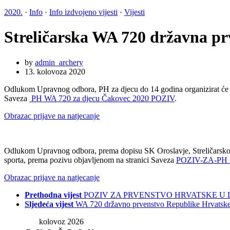
2020.
·
Info
·
Info izdvojeno vijesti
·
Vijesti
Streličarska WA 720 državna p
by
admin_archery
13. kolovoza 2020
Odlukom Upravnog odbora, PH za djecu do 14 godina organizirat će SK
Saveza
PH WA 720 za djecu Čakovec 2020 POZIV
.
Obrazac prijave na natjecanje
Odlukom Upravnog odbora, prema dopisu SK Oroslavje, Streličarsko prv
sporta, prema pozivu objavljenom na stranici Saveza
POZIV-ZA-PH 2
Obrazac prijave na natjecanje
Prethodna vijest
POZIV ZA PRVENSTVO HRVATSKE U D
Sljedeća vijest
WA 720 državno prvenstvo Republike Hrvatske
kolovoz 2026