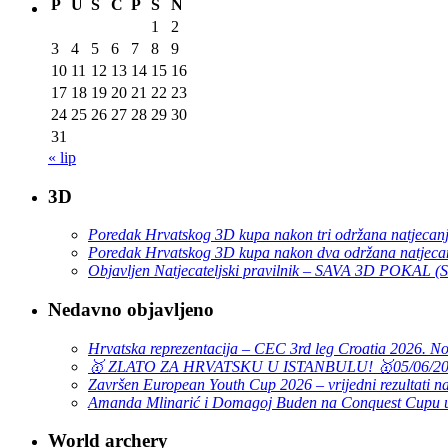
P
U
S
Č
P
S
N
1
2
3
4
5
6
7
8
9
10
11
12
13
14
15
16
17
18
19
20
21
22
23
24
25
26
27
28
29
30
31
« lip
3D
Poredak Hrvatskog 3D kupa nakon tri održana natjecan
Poredak Hrvatskog 3D kupa nakon dva održana natjeca
Objavljen Natjecateljski pravilnik – SAVA 3D POKAL 
Nedavno objavljeno
Hrvatska reprezentacija – CEC 3rd leg Croatia 2026. N
🥇 ZLATO ZA HRVATSKU U ISTANBULU! 🥇
05/06/2
Završen European Youth Cup 2026 – vrijedni rezultati na
Amanda Mlinarić i Domagoj Buden na Conquest Cupu u
World archery