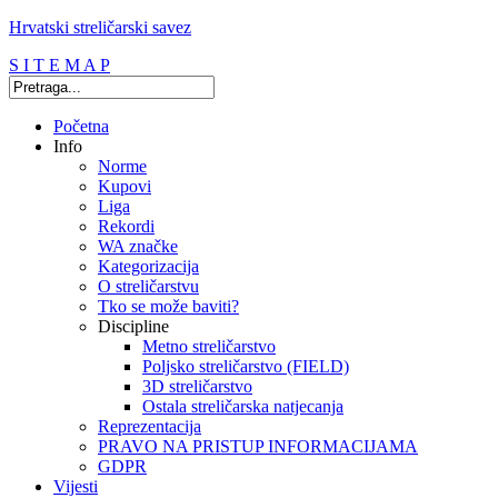
Hrvatski streličarski savez
S I T E M A P
Početna
Info
Norme
Kupovi
Liga
Rekordi
WA značke
Kategorizacija
O streličarstvu
Tko se može baviti?
Discipline
Metno streličarstvo
Poljsko streličarstvo (FIELD)
3D streličarstvo
Ostala streličarska natjecanja
Reprezentacija
PRAVO NA PRISTUP INFORMACIJAMA
GDPR
Vijesti