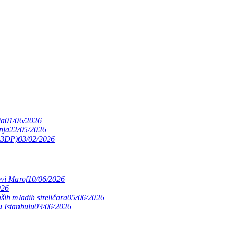
ja
01/06/2026
nja
22/05/2026
(S3DP)
03/02/2026
ovi Marof
10/06/2026
026
ših mladih streličara
05/06/2026
 Istanbulu
03/06/2026