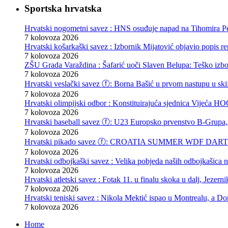
Sportska hrvatska
Hrvatski nogometni savez : HNS osuđuje napad na Tihomira Pe
7 kolovoza 2026
Hrvatski košarkaški savez : Izbornik Mijatović objavio popis r
7 kolovoza 2026
ZŠU Grada Varaždina : Šafarić uoči Slaven Belupa: Teško izb
7 kolovoza 2026
Hrvatski veslački savez ⓕ: Borna Bašić u prvom nastupu u skif
7 kolovoza 2026
Hrvatski olimpijski odbor : Konstituirajuća sjednica Vijeća
7 kolovoza 2026
Hrvatski baseball savez ⓕ: U23 Europsko prvenstvo B-Grupa, 
7 kolovoza 2026
Hrvatski pikado savez ⓕ: CROATIA SUMMER WDF DARTS F
7 kolovoza 2026
Hrvatski odbojkaški savez : Velika pobjeda naših odbojkašica
7 kolovoza 2026
Hrvatski atletski savez : Fotak 11. u finalu skoka u dalj, Jezern
7 kolovoza 2026
Hrvatski teniski savez : Nikola Mektić ispao u Montrealu, a D
7 kolovoza 2026
Home