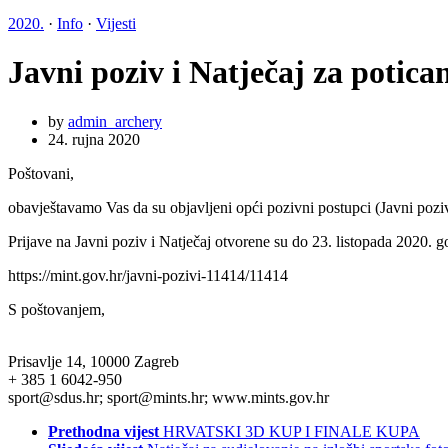
2020.
·
Info
·
Vijesti
Javni poziv i Natječaj za potica
by
admin_archery
24. rujna 2020
Poštovani,
obavještavamo Vas da su objavljeni opći pozivni postupci (Javni poziv 
Prijave na Javni poziv i Natječaj otvorene su do 23. listopada 2020. 
https://mint.gov.hr/javni-pozivi-11414/11414
S poštovanjem,
Prisavlje 14, 10000 Zagreb
+ 385 1 6042-950
sport@sdus.hr; sport@mints.hr; www.mints.gov.hr
Prethodna vijest
HRVATSKI 3D KUP I FINALE KUPA