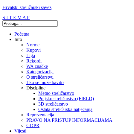
Hrvatski streličarski savez
S I T E M A P
Početna
Info
Norme
Kupovi
Liga
Rekordi
WA značke
Kategorizacija
O streličarstvu
Tko se može baviti?
Discipline
Metno streličarstvo
Poljsko streličarstvo (FIELD)
3D streličarstvo
Ostala streličarska natjecanja
Reprezentacija
PRAVO NA PRISTUP INFORMACIJAMA
GDPR
Vijesti