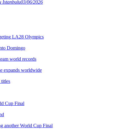
 Istanbulu
03/06/2026
argeting LA28 Olympics
anto Domingo
team world records
e expands worldwide
itles
rld Cup Final
nd
ing another World Cup Final