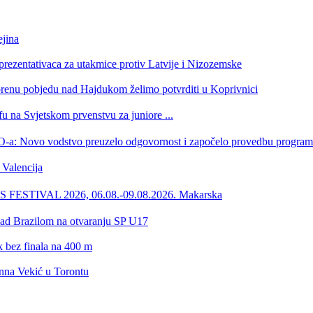
jina
eprezentativaca za utakmice protiv Latvije i Nizozemske
orenu pobjedu nad Hajdukom želimo potvrditi u Koprivnici
u na Svjetskom prvenstvu za juniore ...
 HOO-a: Novo vodstvo preuzelo odgovornost i započelo provedbu progr
Valencija
ESTIVAL 2026, 06.08.-09.08.2026. Makarska
 nad Brazilom na otvaranju SP U17
ik bez finala na 400 m
onna Vekić u Torontu