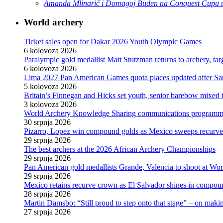
Amanda Mlinarić i Domagoj Buden na Conquest Cupu u
World archery
Ticket sales open for Dakar 2026 Youth Olympic Games
6 kolovoza 2026
Paralympic gold medallist Matt Stutzman returns to archery, t
6 kolovoza 2026
Lima 2027 Pan American Games quota places updated after S
5 kolovoza 2026
Britain’s Finnegan and Hicks set youth, senior barebow mixed 
3 kolovoza 2026
World Archery Knowledge Sharing communications programm
30 srpnja 2026
Pizarro, Lopez win compound golds as Mexico sweeps recurve t
29 srpnja 2026
The best archers at the 2026 African Archery Championships
29 srpnja 2026
Pan American gold medallists Grande, Valencia to shoot at Wo
29 srpnja 2026
Mexico retains recurve crown as El Salvador shines in compou
28 srpnja 2026
Martin Damsbo: “Still proud to step onto that stage” – on mak
27 srpnja 2026