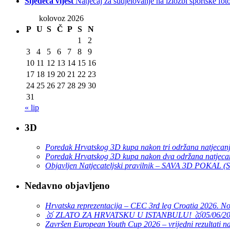
Sljedeća vijest
Natječaj za sudjelovanje na izložbi sportske foto
kolovoz 2026
P
U
S
Č
P
S
N
1
2
3
4
5
6
7
8
9
10
11
12
13
14
15
16
17
18
19
20
21
22
23
24
25
26
27
28
29
30
31
« lip
3D
Poredak Hrvatskog 3D kupa nakon tri održana natjecan
Poredak Hrvatskog 3D kupa nakon dva održana natjeca
Objavljen Natjecateljski pravilnik – SAVA 3D POKAL 
Nedavno objavljeno
Hrvatska reprezentacija – CEC 3rd leg Croatia 2026. N
🥇 ZLATO ZA HRVATSKU U ISTANBULU! 🥇
05/06/2
Završen European Youth Cup 2026 – vrijedni rezultati na