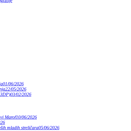
grafije
ja
01/06/2026
nja
22/05/2026
(S3DP)
03/02/2026
ovi Marof
10/06/2026
026
ših mladih streličara
05/06/2026