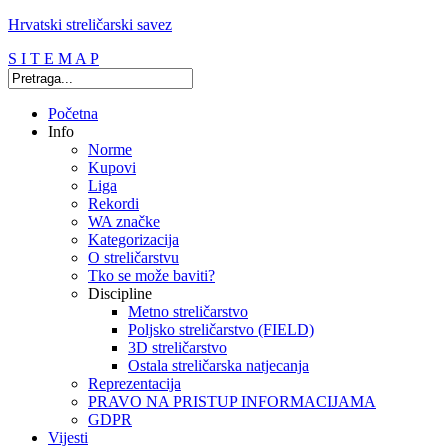
Hrvatski streličarski savez
S I T E M A P
Početna
Info
Norme
Kupovi
Liga
Rekordi
WA značke
Kategorizacija
O streličarstvu
Tko se može baviti?
Discipline
Metno streličarstvo
Poljsko streličarstvo (FIELD)
3D streličarstvo
Ostala streličarska natjecanja
Reprezentacija
PRAVO NA PRISTUP INFORMACIJAMA
GDPR
Vijesti