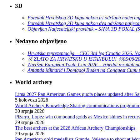
3D
Poredak Hrvatskog 3D kupa nakon tri održana natjecan
Poredak Hrvatskog 3D kupa nakon dva održana natjeca
Objavljen Natjecateljski pravilnik – SAVA 3D POKAL 
Nedavno objavljeno
Hrvatska reprezentacija – CEC 3rd leg Croatia 2026. N
🥇 ZLATO ZA HRVATSKU U ISTANBULU! 🥇
05/06/2
Završen European Youth Cup 2026 – vrijedni rezultati na
Amanda Mlinarić i Domagoj Buden na Conquest Cupu u
World archery
Lima 2027 Pan American Games quota places updated after S
5 kolovoza 2026
World Archery Knowledge Sharing communications programme
30 srpnja 2026
Pizarro, Lopez win compound golds as Mexico shines in recu
29 srpnja 2026
The best archers at the 2026 African Archery Championships
29 srpnja 2026
Pan American gold medallists Grande, Valencia to shoot at Wo