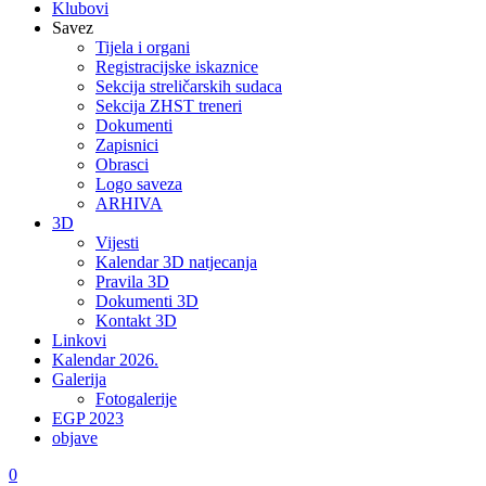
Klubovi
Savez
Tijela i organi
Registracijske iskaznice
Sekcija streličarskih sudaca
Sekcija ZHST treneri
Dokumenti
Zapisnici
Obrasci
Logo saveza
ARHIVA
3D
Vijesti
Kalendar 3D natjecanja
Pravila 3D
Dokumenti 3D
Kontakt 3D
Linkovi
Kalendar 2026.
Galerija
Fotogalerije
EGP 2023
objave
0