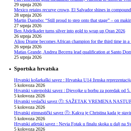
29 srpnja 2026
Mexico retains recurve crown, El Salvador shines in compoun
28 srpnja 2026
Martin Damsbo: “Still proud to step onto that stage” – on mak
27 srpnja 2026
Ben Abdelkader turns silver into gold to wrap up Oran 2026
26 srpnja 2026
Aliou Drame becomes African champion for the third time in a
26 srpnja 2026
Matias Grande, Andrea Becerra lead qualification at Santo D
25 srpnja 2026
Sportska hrvatska
Hrvatski košarkaški savez : Hrvatska U14 ženska reprezentacij
5 kolovoza 2026
Hrvatski vaterpolski savez : Djevojke u borbu za poredak od 5.
5 kolovoza 2026
Hrvatski veslački savez ⓕ: SAŽETAK VREMENA NASTU
5 kolovoza 2026
Hrvatski gimnastički savez ⓕ: Kakva je Christina kada je stav
5 kolovoza 2026
Hrvatski atletski savez : Nevia Fotak u finalu skoka u dalj na
5 kolovoza 2026