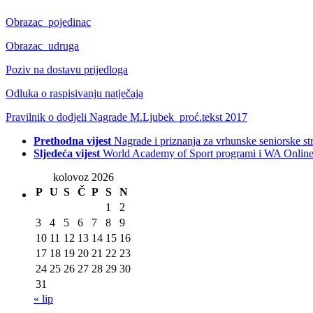
Obrazac_pojedinac
Obrazac_udruga
Poziv na dostavu prijedloga
Odluka o raspisivanju natječaja
Pravilnik o dodjeli Nagrade M.Ljubek_proć.tekst 2017
Prethodna vijest
Nagrade i priznanja za vrhunske seniorske str
Sljedeća vijest
World Academy of Sport programi i WA Online l
kolovoz 2026
P
U
S
Č
P
S
N
1
2
3
4
5
6
7
8
9
10
11
12
13
14
15
16
17
18
19
20
21
22
23
24
25
26
27
28
29
30
31
« lip