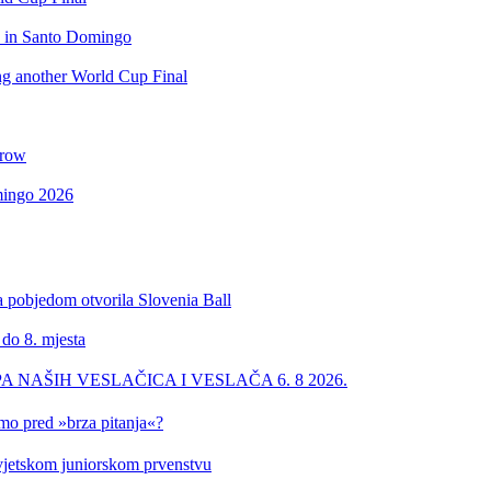
d in Santo Domingo
ing another World Cup Final
 row
omingo 2026
a pobjedom otvorila Slovenia Ball
 do 8. mjesta
PA NAŠIH VESLAČICA I VESLAČA 6. 8 2026.
imo pred »brza pitanja«?
 Svjetskom juniorskom prvenstvu