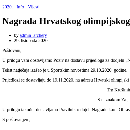
2020.
·
Info
·
Vijesti
Nagrada Hrvatskog olimpijskog
by
admin_archery
29. listopada 2020
Poštovani,
U prilogu vam dostavljamo Poziv na dostavu prijedloga za dodjelu „
Tekst natječaja izašao je u Sportskim novostima 29.10.2020. godine.
Prijedlozi se dostavljaju do 19.11.2020. na adresu Hrvatski olimpijski
Trg Krešimira Ćosića 11,
S naznakom Za „Nagradu HOO-a –
U prilogu također dostavljamo Pravilnik o dojeli Nagrade kao i Obras
S poštovanjem,