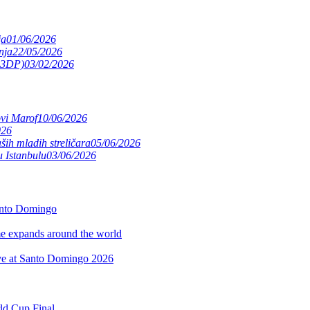
ja
01/06/2026
nja
22/05/2026
(S3DP)
03/02/2026
ovi Marof
10/06/2026
026
ših mladih streličara
05/06/2026
 Istanbulu
03/06/2026
anto Domingo
 expands around the world
rve at Santo Domingo 2026
rld Cup Final